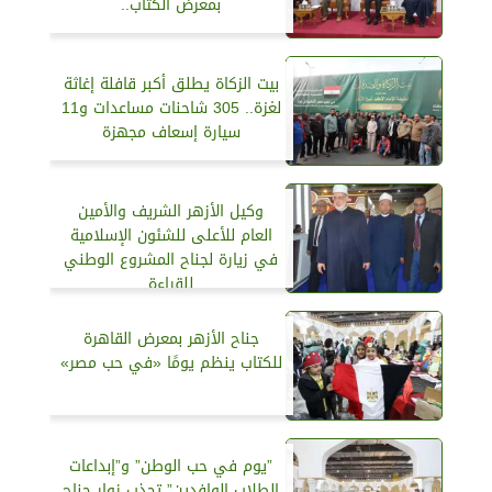
بمعرض الكتاب..
بيت الزكاة يطلق أكبر قافلة إغاثة
لغزة.. 305 شاحنات مساعدات و11
سيارة إسعاف مجهزة
وكيل الأزهر الشريف والأمين
العام للأعلى للشئون الإسلامية
في زيارة لجناح المشروع الوطني
للقراءة
جناح الأزهر بمعرض القاهرة
للكتاب ينظم يومًا «في حب مصر»
”يوم في حب الوطن” و”إبداعات
الطلاب الوافدين” تجذب زوار جناح