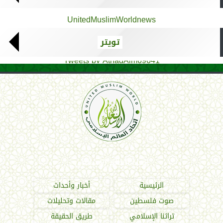
UnitedMuslimWorldnews
تويتر
Tweets by AthadAlm69641
اتحاد العالم الإسلامي
الرئيسية
أخبار وأحداث
صوت فلسطين
مقالات وتحليلات
تراثنا الإسلامي
طريق الحقيقة