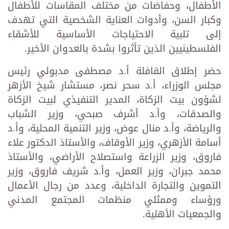
الأطفال، وحفاضات من مختلف المقاسات للأطفال
وكبار السن، وأدوات العناية الشخصية التي تهدف
إلى تلبية الاحتياجات الأساسية للأشقاء
الفلسطينيين الذين تأثروا بشدة بالعدوان الأخير.
حضر إطلاق القافلة أ.د مصطفى مدبولي رئيس
مجلس الوزراء، أ.د سحر نصر، مستشار شيخ الأزهر
لشؤون بيت الزكاة، المدير التنفيذي لبيت الزكاة
والصدقات، وأ.د أشرف صبحي، وزير الشباب
والرياضة، وأ.د منال عوض، وزير التنمية المحلية، وأ.د
أسامة الأزهري، وزير الأوقاف، والأستاذ الدكتور علاء
فاروق، وزير الزراعة واستصلاح الأراضي، والأستاذ
محمد جبران، وزير العمل، وأ.د شريف فاروق، وزير
التموين والتجارة الداخلية، وعدد من رجال الأعمال
ورؤساء وممثلي منظمات المجتمع المدني
والجمعيات الأهلية.