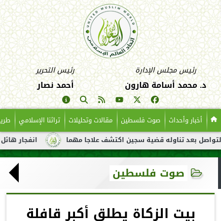
رئيس مجلس الإدارة
رئيس التحرير
د. محمد أسامة هارون
أحمد نصار
أخبار وأحداث
صوت فلسطين
مقالات وتحليلات
تراثنا الإسلامي
طريق
د تناوله قضية سجين اكتشف علاجا مهما
انفجار هائل لناقلة نفط ق
صوت فلسطين
بيت الزكاة يطلق أكبر قافلة