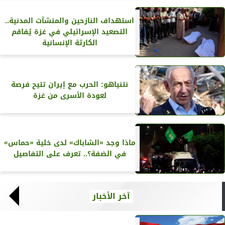
استهداف النازحين والمنشآت المدنية..
التصعيد الإسرائيلي في غزة يُفاقم
الكارثة الإنسانية
نتنياهو: الحرب مع إيران تتيح فرصة
لعودة الأسرى من غزة
ماذا وجد «الشاباك» لدى خلية «حماس»
في الضفة؟.. تعرف على التفاصيل
آخر الأخبار