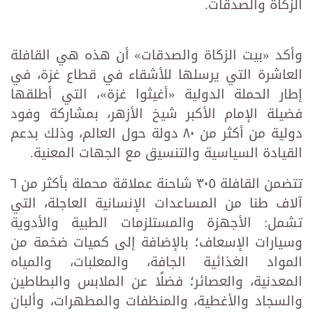
الزكاة والصدقات.
وأكد «بيت الزكاة والصدقات» أن هذه هي القافلة
العاشرة التي يرسلها للأشقاء في قطاع غزة، في
إطار الحملة الدولية «أغيثوا غزة»، التي أطلقها
فضيلة الإمام الأكبر شيخ الأزهر، بمشاركة وفود
دولية من أكثر من ٨٠ دولة حول العالم، وذلك بدعم
القيادة السياسية والتنسيق مع الجهات المعنية.
تتضمن القافلة ٣٠٥ شاحنة عملاقة محملة بأكثر من ٦
آلاف طنا من المساعدات الإنسانية العاجلة، التي
تشمل: الأجهزة والمستلزمات الطبية والأدوية
وسيارات الإسعاف؛ بالإضافة إلى كميات ضخمة من
المواد الغذائية الجافة، والمعلبات، والمياه
المعدنية، والعصائر؛ فضلًا عن الملابس والبطاطين
والسجاد والأغطية، والمنظفات والمطهرات، وألبان