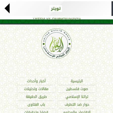
تويتر
Tweets by AthadAlm69641
اتحاد العالم الإسلامي
الرئيسية
أخبار وأحداث
صوت فلسطين
مقالات وتحليلات
تراثنا الإسلامي
طريق الحقيقة
حوار ضد التطرف
باب الفتاوى
الاقتصاد والمجتمع
قضايا وتحقيقات