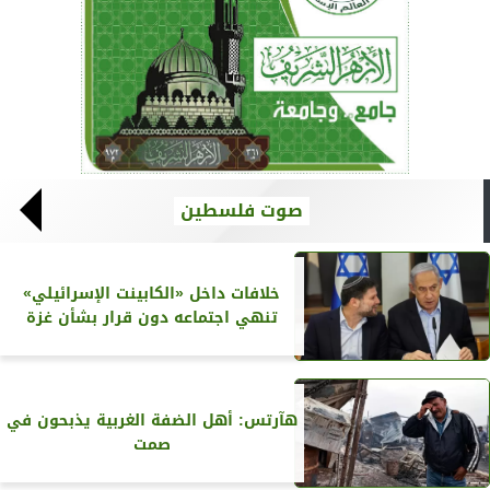
صوت فلسطين
خلافات داخل «الكابينت الإسرائيلي»
تنهي اجتماعه دون قرار بشأن غزة
هآرتس: أهل الضفة الغربية يذبحون في
صمت