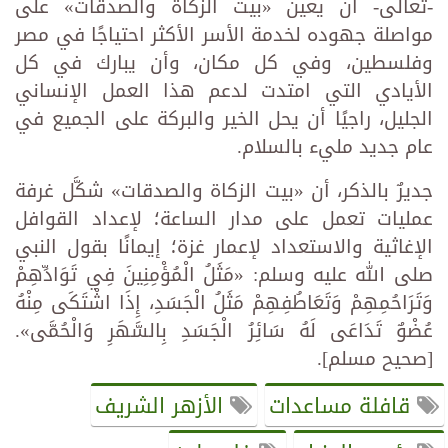
-تعالى- أن يعين «بيت الزكاة والصدقات» على
مواصلة جهوده لخدمة الأسر الأكثر احتياجًا في مصر
وفلسطين، وفي كل مكان، وأن يبارك في كل
الأيادي التي امتدت لدعم هذا العمل الإنساني
الجليل، راجيًا أن يحل الخير والبركة على الجميع في
عام جديد مليء بالسلام.
جديرٌ بالذكر، أن «بيت الزكاة والصدقات» شكَّل غرفة
عمليات تعمل على مدار الساعة؛ لإعداد القوافل
الإغاثية والاستعداد لإعمار غزة؛ إيمانًا بقول النبي
صلى الله عليه وسلم: «‌مَثَلُ ‌الْمُؤْمِنِينَ ‌فِي ‌تَوَادِّهِمْ
وَتَرَاحُمِهِمْ وَتَعَاطُفِهِمْ مَثَلُ الْجَسَدِ، إِذَا اشْتَكَى مِنْهُ
عُضْوٌ تَدَاعَى لَهُ سَائِرُ الْجَسَدِ بِالسَّهَرِ وَالْحُمَّى».
[صحيح مسلم].
قافلة مساعدات
الأزهر الشريف