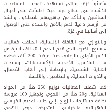
«أغيثوا غزة» والتي تستهدف توصيل المساعدات
للأشقاء في قطاع غزة، حيث اطمأنت على أحوال
السائقين والتأكد من جاهزيتهم للانطلاق، والشد
من أزرهم داعية لهم بالأمن والسلام حتى الوصول
إلى أهالينا في غزة.
وبالتوازي مع القافلة الإنسانية، انطلقت فعاليات
«أسبوع الخير»، الذي قدم الدعم لـ 20 ألف أسرة من
الأسر الأولى بالرعاية؛ حيث عرضت 200 ألف قطعة
من الملابس، الأحذية، الإكسسوارات، ومنتجات
العناية الشخصية، بالإضافة إلى ألعاب الأطفال،
والأدوات المنزلية، والبطاطين، والألحفة.
كما شملت الفعاليات توزيع 250 طنًا من المواد
الغذائية، و20 طنًا من اللحوم، وتجهيز 100 عروسة
بكافة مستلزمات الزواج، إلى جانب تقديم الكراسي
الكهربائية والكراسي المتحركة لذوي الهمم،