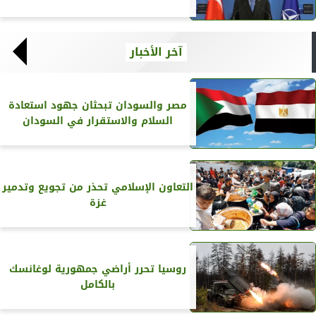
آخر الأخبار
مصر والسودان تبحثان جهود استعادة
السلام والاستقرار في السودان
التعاون الإسلامي تحذر من تجويع وتدمير
غزة
روسيا تحرر أراضي جمهورية لوغانسك
بالكامل