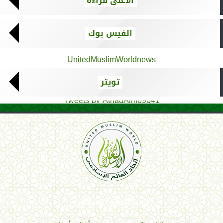
الأعلى قراءة
الفيس بوك
UnitedMuslimWorldnews
تويتر
Tweets by AthadAlm69641
اتحاد العالم الإسلامي