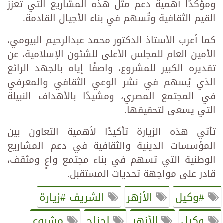
ومؤكدًا أهمية دعم مثل هذه المشاريع التي تعزز
القيم الثقافية وتُسهم في بناء الأجيال القادمة.
كما أعرب الأستاذ الدكتور محمد عبدالرحيم البيومي،
الأمين العام للمجلس الأعلى للشئون الإسلامية، عن
تقديره الكبير للمشروع، واصفًا إياه بالجهد الرائع
الذي يُسهم في نشر الوعي الثقافي والمعرفي
في المجتمع المصري، ومشيدًا بالأهداف النبيلة
التي يسعى لتحقيقها.
تأتي هذه الزيارة تأكيدًا لأهمية التعاون بين
المؤسسات الدينية والثقافية في دعم المشاريع
الوطنية التي تسهم في بناء مجتمع واعٍ ومثقف،
قادر على مواجهة تحديات المستقبل.
#وكيل
الأزهر
الشريف #زيارة
وكيل
الأزهر
لجناح
مشروع