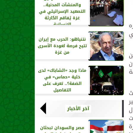
والمنشآت المدنية..
التصعيد الإسرائيلي في
غزة يُفاقم الكارثة
ه
الإنسانية
ي
نتنياهو: الحرب مع إيران
تتيح فرصة لعودة الأسرى
من غزة
ن
ن
ة
ماذا وجد «الشاباك» لدى
خلية «حماس» في
الضفة؟.. تعرف على
التفاصيل
ث
ر
آخر الأخبار
ل
ت
ة
مصر والسودان تبحثان