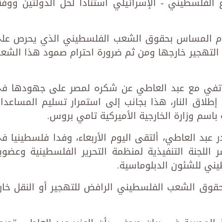
فلسطيني - الإسرائيلي استنادا لحل الدولتين ووفق
عدم المساس بحقوق الشعب الفلسطيني الذي يحرص عل
 التهجير خارجها ومن ثم ضرورة احترام صمود هذا الشع
الهاتفي مع عبد العاطي عن شكره لمصر على جهودها ف
لاق النار، هذا بجانب إلى استمرار تسليم المساعدا
باسم وزارة الخارجية الأميركية تامي بروس.
ر عبد العاطي، ألتقى اليوم الأربعاء، وفدا فلسطينيا ف
اللجنة التنفيذية لمنظمة التحرير الفلسطينية وعضوي
ني للشئون الدبلوماسية.
حقوق الشعب الفلسطيني الرافض للتهجير أو النقل خار