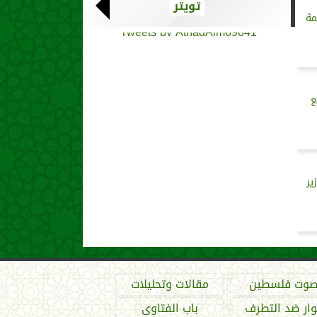
تويتر
مة
Tweets by AthadAlm69641
ع
ير
وت فلسطين
مقالات وتحليلات
ار ضد التطرف
باب الفتاوى