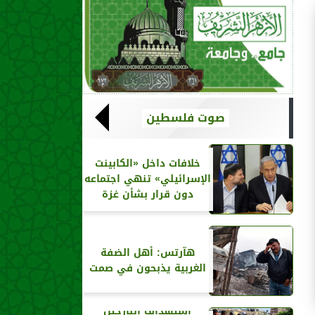
صوت فلسطين
خلافات داخل «الكابينت
الإسرائيلي» تنهي اجتماعه
دون قرار بشأن غزة
هآرتس: أهل الضفة
الغربية يذبحون في صمت
استهداف النازحين