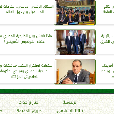
نتائج
الميثاق الرقمي العالمي.. مخرجات ق
العامة
المستقبل بين دول العالم
سرائيلية
ماذا ناقش وزير الخارجية المصري م
ي الشرق
أعضاء الكونجرس الأمريكي؟
مريكا..
استعادة استقرار البلاد.. مناقشات وز
س ويبحث
الخارجية المصري وقيادي بحكومة
ط
بنجلاديش المؤقتة
الرئيسية
أخبار وأحداث
ص
تراثنا الإسلامي
طريق الحقيقة
حو