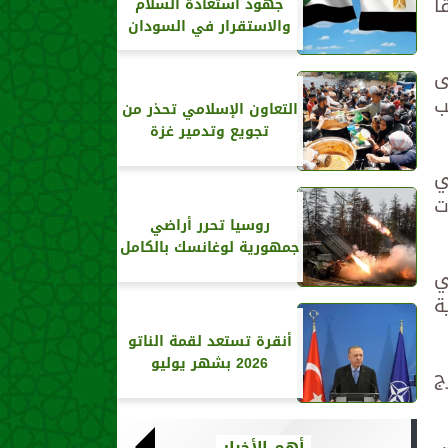
ا
جهود استعادة السلام
والاستقرار في السودان
ى
ب
التعاون الإسلامي تحذر من
تجويع وتدمير غزة
ي
ت
روسيا تحرر أراضي
جمهورية لوغانسك بالكامل
ي
ة
أنقرة تستعد لقمة الناتو
2026 بشهر يوليو
ج
أهم الأخبار