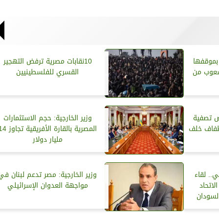
بموقفها
10نقابات مصرية ترفض التهجير
لشعوب من
القسري للفلسطينيين
ض تصفية
وزير الخارجية: حجم الاستثمارات
طفاف خلف
المصرية بالقارة الأفريقية تج
مليار دولار
ي.. لقاء
وزير الخارجية: مصر تدعم لبنان في
لاتحاد
مواجهة العدوان الإسرائيلي
لسودان