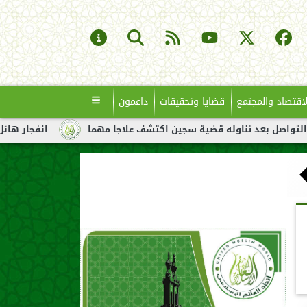
لاقتصاد والمجتمع
قضايا وتحقيقات
داعمون
تناوله قضية سجين اكتشف علاجا مهما
انفجار هائل لناقلة نفط قبا