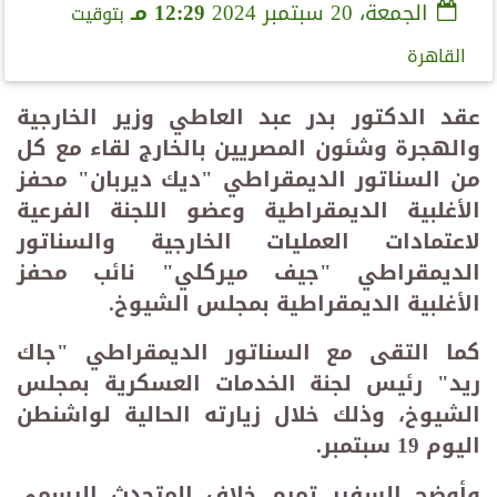
الجمعة، 20 سبتمبر 2024
12:29 مـ
بتوقيت
القاهرة
عقد الدكتور بدر عبد العاطي وزير الخارجية
والهجرة وشئون المصريين بالخارج لقاء مع كل
من السناتور الديمقراطي "ديك ديربان" محفز
الأغلبية الديمقراطية وعضو اللجنة الفرعية
لاعتمادات العمليات الخارجية والسناتور
الديمقراطي "جيف ميركلي" نائب محفز
الأغلبية الديمقراطية بمجلس الشيوخ.
كما التقى مع السناتور الديمقراطي "جاك
ريد" رئيس لجنة الخدمات العسكرية بمجلس
الشيوخ، وذلك خلال زيارته الحالية لواشنطن
اليوم 19 سبتمبر
.
وأوضح السفير تميم خلاف المتحدث الرسمي