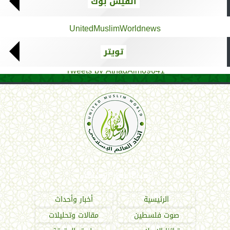
الفيس بوك
UnitedMuslimWorldnews
تويتر
Tweets by AthadAlm69641
اتحاد العالم الإسلامي
الرئيسية
أخبار وأحداث
صوت فلسطين
مقالات وتحليلات