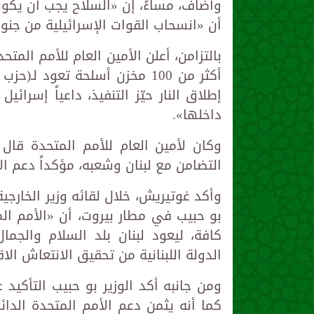
وأضاف، مساءً، إن «السلاح يجب أن يكو
أن «انسحاب القوات الإسرائيلية من جنوب 
بالتزامن، أعلن الأمين العام للأمم الم
أكثر من 100 مخزن أسلحة تعود
إطلاق النار حيّز التنفيذ، داعياً إسرائ
داخلها».
وكان لأمين العام للأمم المتحدة قال 
التضامن مع لبنان وشعبه، مؤكداً دعم الأ
وأكد غوتيريش، خلال لقائه وزير الخارجي
بو حبيب في مطار بيروت، أن «الأمم ال
كافة، ليعود لبنان بلد السلام والجم
الدولة اللبنانية من تحقيق الانتعاش الا
ومن جانبه أكد الوزير بو حبيب التأكيد 
كما أنه يثمن دعم الأمم المتحدة الدا