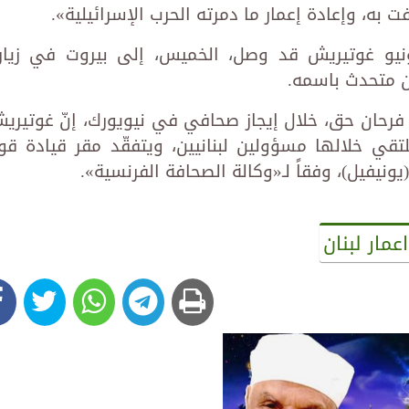
به، وإعادة إعمار ما دمرته الحرب الإسرائيلية».
طونيو غوتيريش قد وصل، الخميس، إلى بيروت في زيار
ن متحدث باسمه.
 فرحان حق، خلال إيجاز صحافي في نيويورك، إنّ غوتيري
قي خلالها مسؤولين لبنانيين، ويتفقّد مقر قيادة قو
ونيفيل)، وفقاً لـ«وكالة الصحافة الفرنسية».
عمار لبنان