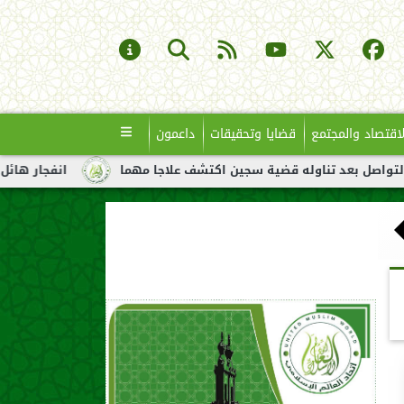
لاقتصاد والمجتمع
قضايا وتحقيقات
داعمون
ناوله قضية سجين اكتشف علاجا مهما
انفجار هائل لناقلة نفط قبال