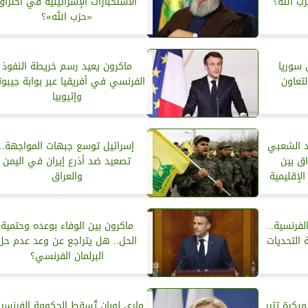
ب الله؟
الاستخبارات الإسرائيلية في اختراق
«حزب الله»؟
ن سوريا
ماكرون يعيد رسم خريطة النفوذ
لتعاون
الفرنسي في أفريقيا عبر بوابة جيبو
وإثيوبيا
 الشعبي
إسرائيل توسع جبهات المواجهة..
ق بين
تصعيد ضد أذرع إيران في اليمن
لإقليمية
والعراق
الفرنسية..
ماكرون بين الوفاء بوعده وحتمية
التحديات
الحل.. هل يتراجع عن وعد عدم حل
البرلمان الفرنسي؟
بكرة تثير
ماري لوبان تُسقط الحكومة الفرنسية