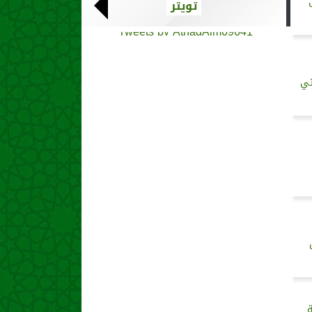
تويتر
Tweets by AthadAlm69641
تي
..