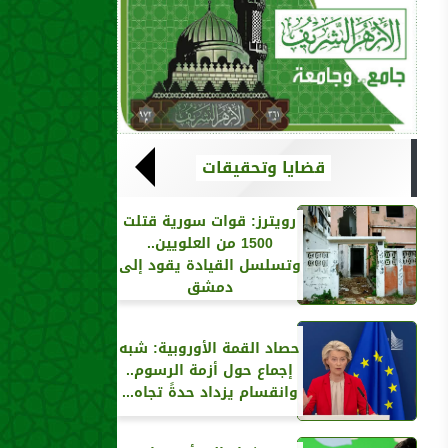
قضايا وتحقيقات
رويترز‏: قوات سورية قتلت
1500 من العلويين..
وتسلسل القيادة يقود إلى
دمشق
حصاد القمة الأوروبية: شبه
إجماع حول أزمة الرسوم..
وانقسام يزداد حدةً تجاه...