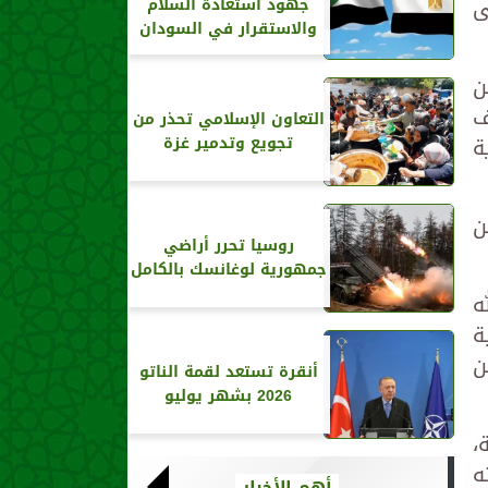
ى
جهود استعادة السلام
والاستقرار في السودان
ن
ف
التعاون الإسلامي تحذر من
ة
تجويع وتدمير غزة
ن
روسيا تحرر أراضي
جمهورية لوغانسك بالكامل
ه
ة
ن
أنقرة تستعد لقمة الناتو
2026 بشهر يوليو
،
ه
أهم الأخبار