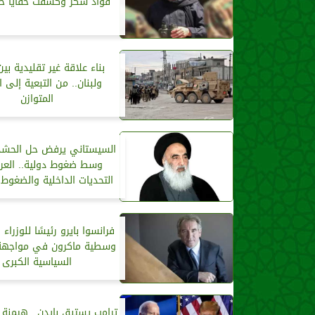
فؤاد شكر وكشفت خفايا حز
بناء علاقة غير تقليدية بي
ولبنان.. من التبعية إلى ا
المتوازن
السيستاني يرفض حل الحشد
وسط ضغوط دولية.. العرا
التحديات الداخلية والضغوط ا
فرانسوا بايرو رئيسًا للوزراء 
وسطية ماكرون في مواجهة 
السياسية الكبرى
ترامب يستبق بايدن.. هيمنة م