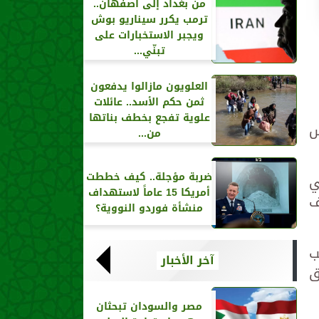
من بغداد إلى أصفهان..
ترمب يكرر سيناريو بوش
ويجبر الاستخبارات على
تبنّي...
العلويون مازالوا يدفعون
ثمن حكم الأسد.. عائلات
علوية تفجع بخطف بناتها
س
من...
ضربة مؤجلة.. كيف خططت
ي
أمريكا 15 عاماً لاستهداف
ف
منشأة فوردو النووية؟
ب
آخر الأخبار
ق
مصر والسودان تبحثان