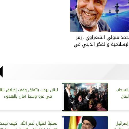
حمد متولي الشعراوي.. رمز
لإسلامية والفكر الديني في
انسحاب
لبنان يرحب باتفاق وقف إطلاق النار
بنان
في غزة وسط آمال بالهدوء
إسرائيل
عملية اغتيال نصر الله.. كيف نجحت