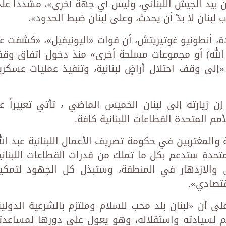
ن بيد الجيش اللبناني، وليس أي جهة أخرى»، مشدداً عل
لبنان لا بدّ أن يحدث، وعلى لبنان ضبط الحدود».
تحدة، أنطونيو غوتيريتش، أن قوات «اليونيفيل»، «كشفت ع
 لـ(حزب الله) أو مجموعات مسلحة أخرى» منذ دخول اتفاق وق
يل «إلى وقف احتلال أراضٍ لبنانية، وتنفيذ عمليات عسكري
إن زيارته إلى لبنان الخميس الماضي ، تأتي تعبيراً ع
مم المتحدة القطاعات اللبنانية كافة.
ة والمغتربين في حكومة تصريف الأعمال اللبنانية عبد الل
متحدة ستدعم بكل ما تملك من قدرات القطاعات اللبناني
ال والازدهار في المنطقة، وستبذل كل الجهود لتمكي
قتصادي».
على أن «لبنان بلد محب للسلام وملتزم بالشرعية الدولية
ئم لسيادته واستقلاله، وهو يعول على دورها لمساعدت