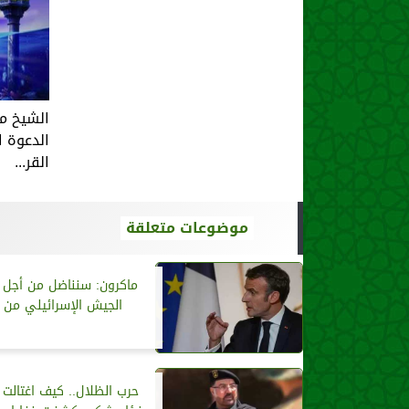
الشيخ م
الدعوة ا
القر...
موضوعات متعلقة
ماكرون: سنناضل من أجل 
الجيش الإسرائيلي من ل
حرب الظلال.. كيف اغتالت 