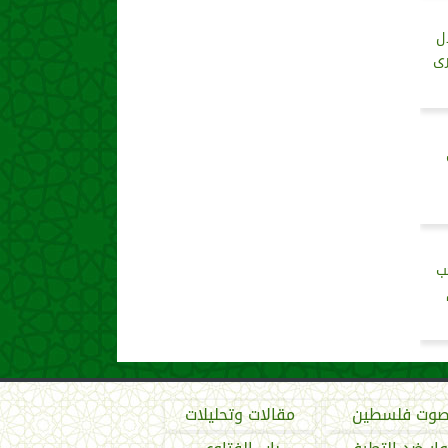
ل
رى
ب
وت فلسطين
مقالات وتحليلات