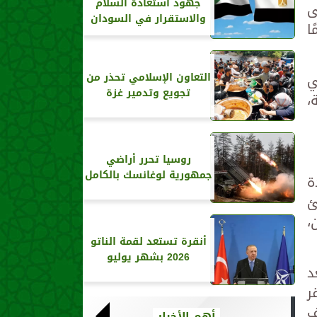
جهود استعادة السلام
لى
والاستقرار في السودان
ا
ي
التعاون الإسلامي تحذر من
تجويع وتدمير غزة
،
روسيا تحرر أراضي
جمهورية لوغانسك بالكامل
ة
ئ
،
أنقرة تستعد لقمة الناتو
2026 بشهر يوليو
د
ر
ف
أهم الأخبار