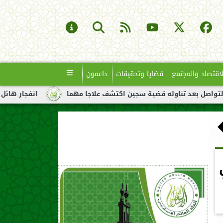
لاقتصاد والمجتمع
قضايا وتحقيقات
داعمون
د تناوله قضية سجين اكتشف علاجا مهما
انفجار هائل لناقلة نفط ق