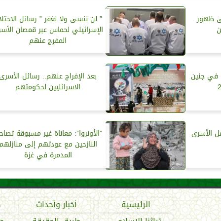
لى ظهور
” لن ننسى ولا نغفر ” رسائل الاحتلا
ن
الإسرائيلي لحماس عبر قمصان الأس
المفرج عنهم
 في جنين
بعد الإفراج عنهم.. رسائل الأسرى
الاسرائليين لحكومتهم
ل الأسرى
”الأونروا”: معاناة غير مسبوقة تصاح
النازحين مع عودتهم إلى منازلهم
المدمرة في غزة
الرئيسية
أخبار وأحداث
ص