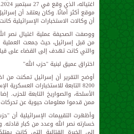
ا
موقع أكثر أمانًا. وكان يعتقد أن إسرائ
أن وكالات الاستخبارات الإسرائيلية كانت
ووصفت الصحيفة عملية اغتيال نصر الله
من قبل إسرائيل، حيث جمعت العملية بي
والتي كانت تهدف إلى القضاء على قيادا
اختراق عميق لبنية "حزب الله"
أوضح التقرير أن إسرائيل تمكنت من ا
8200 التابعة للاستخبارات العسكرية 
الأسلحة، والصواريخ التابعة للحزب. إض
ممن قدموا معلومات حيوية عن تحركات ا
وأظهرت التقييمات الإسرائيلية أن "حز
خسارته نصر الله وعدد من كبار قادته. و
إلى الخبرة القتالية التي كانت يم