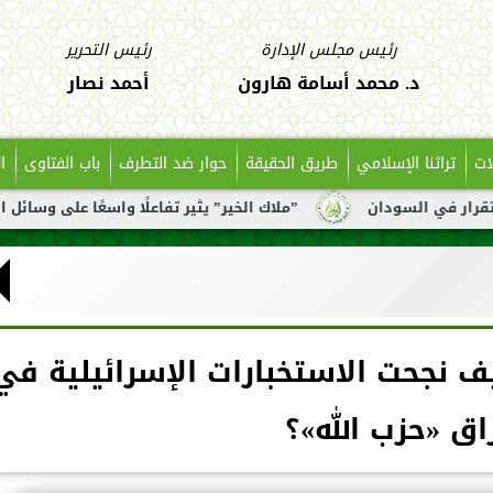
رئيس مجلس الإدارة
رئيس التحرير
د. محمد أسامة هارون
أحمد نصار
ات
تراثنا الإسلامي
طريق الحقيقة
حوار ضد التطرف
باب الفتاوى
ا
ودان
”ملاك الخير” يثير تفاعلًا واسعًا على وسائل التواصل بع
كيف نجحت الاستخبارات الإسرائيلية في
اق «حزب الله»؟