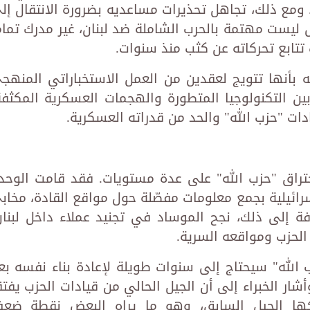
غتياله، الذي وقع في 27 سبتمبر 2024. ومع ذلك، تجاهل تحذيرات مساعديه بضرورة الانتقال إ
يل ليست مهتمة بالحرب الشاملة ضد لبنان، غير مدرك تمامً
 تتابع تحركاته عن كثب منذ سنوات.
 بأنها تتويج لعقدين من العمل الاستخباراتي المنهج
ن التكنولوجيا المتطورة والهجمات العسكرية المكثفة
ت "حزب الله" والحد من قدراته العسكرية.
ختراق "حزب الله" على عدة مستويات. فقد قامت الوحد
الإسرائيلية بجمع معلومات مفصّلة حول مواقع القادة، مخاب
افة إلى ذلك، نجح الموساد في تجنيد عملاء داخل لبنان
لحزب ومواقعه السرية.
ب الله" سيحتاج إلى سنوات طويلة لإعادة بناء نفسه بع
أشار الخبراء إلى أن الجيل الحالي من قيادات الحزب يفتق
تلكها الجيل السابق، وهو ما يراه البعض نقطة ضع