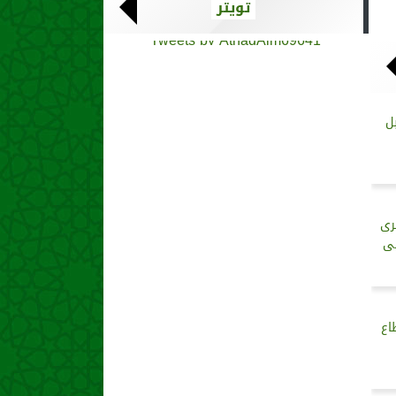
تويتر
Tweets by AthadAlm69641
ل
رى
لى
اع