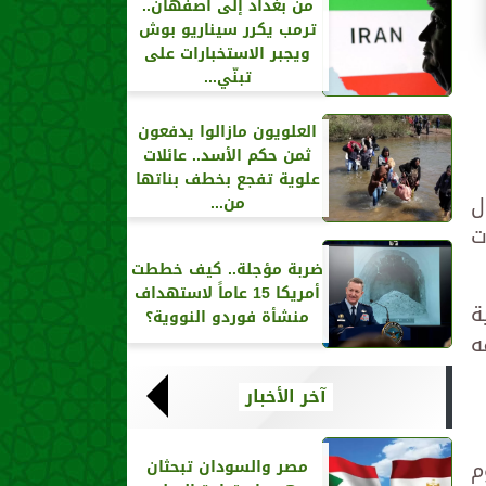
من بغداد إلى أصفهان..
ترمب يكرر سيناريو بوش
ويجبر الاستخبارات على
تبنّي...
العلويون مازالوا يدفعون
ثمن حكم الأسد.. عائلات
علوية تفجع بخطف بناتها
ل
من...
ت
ضربة مؤجلة.. كيف خططت
أمريكا 15 عاماً لاستهداف
ة
منشأة فوردو النووية؟
ه
آخر الأخبار
ي يوم
مصر والسودان تبحثان