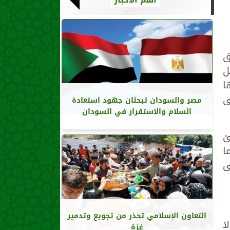
ريق
ل
ا
ى
مصر والسودان تبحثان جهود استعادة
السلام والاستقرار في السودان
ئ
ما
ى
التعاون الإسلامي تحذر من تجويع وتدمير
ا
غزة