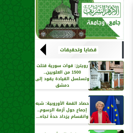
قضايا وتحقيقات
رويترز‏: قوات سورية قتلت
1500 من العلويين..
وتسلسل القيادة يقود إلى
دمشق
حصاد القمة الأوروبية: شبه
إجماع حول أزمة الرسوم..
وانقسام يزداد حدةً تجاه...