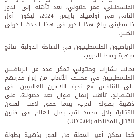
الفلسطيني، عمر حنتولي، بعد تأهله إلى الدور
الثاني في أولمبياد باريس 2024، ليكون أول
فلسطيني يبلغ هذا الدور في هذا الحدث الدولي
الكبير.
الرياضيون الفلسطينيون في الساحة الدولية: نتائج
مبهرة وسط الحروب
بجانب بشارات وحنتولي، تمكن عدد من الرياضيين
الفلسطينيين في مختلف الألعاب من إبراز قدرتهم
على التنافس مع نخبة اللاعبين العالميين. في
الشطرنج، تألقت إيمان صوان بعد حصولها على
ذهبية بطولة العرب، بينما حقق لاعب الفنون
القتالية بلال محمد لقب بطل العالم في فنون
القتال المختلطة (UFC304).
كما تمكن أمير العملة من الفوز بذهبية بطولة