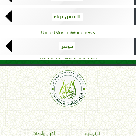
الفيس بوك
UnitedMuslimWorldnews
تويتر
Tweets by AthadAlm69641
اتحاد العالم الإسلامي
الرئيسية
أخبار وأحداث