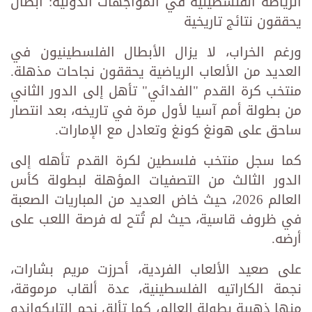
الرياضة الفلسطينية في المواجهات الدولية: أبطال
يحققون نتائج تاريخية
ورغم الخراب، لا يزال الأبطال الفلسطينيون في
العديد من الألعاب الرياضية يحققون نجاحات مذهلة.
منتخب كرة القدم "الفدائي" تأهل إلى الدور الثاني
من بطولة أمم آسيا لأول مرة في تاريخه، بعد انتصار
ساحق على هونغ كونغ وتعادل مع الإمارات.
كما سجل منتخب فلسطين لكرة القدم تأهله إلى
الدور الثالث من التصفيات المؤهلة لبطولة كأس
العالم 2026، حيث خاض العديد من المباريات الصعبة
في ظروف قاسية، حيث لم تُتح له فرصة اللعب على
أرضه.
على صعيد الألعاب الفردية، أحرزت مريم بشارات،
نجمة الكاراتيه الفلسطينية، عدة ألقاب مرموقة،
منها ذهبية بطولة العالم، كما تألق نجم التايكواندو