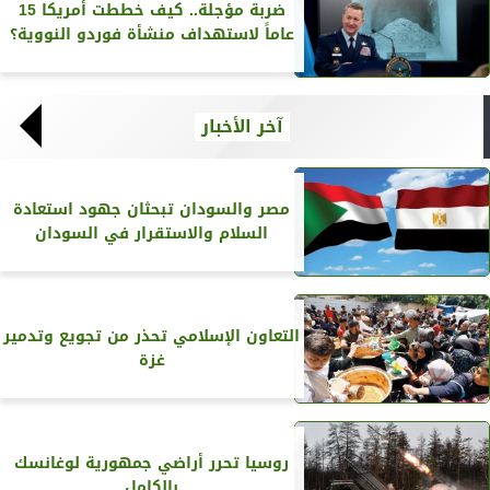
ضربة مؤجلة.. كيف خططت أمريكا 15
عاماً لاستهداف منشأة فوردو النووية؟
آخر الأخبار
مصر والسودان تبحثان جهود استعادة
السلام والاستقرار في السودان
التعاون الإسلامي تحذر من تجويع وتدمير
غزة
روسيا تحرر أراضي جمهورية لوغانسك
بالكامل