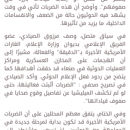
صفوفهم". وأوضح أن هذه الضربات تأتي في وقت
يشهد فيه الحوثيون حالة من الضعف والانقسامات
الداخلية، ما يزيد من تأثيرها.
في سياق متصل، وصف مرزوق الصيادي، عضو
الفريق الإعلامي بديوان وزارة الإعلام، الغارات
الأمريكية الأخيرة بـ"الدقيقة" والفعالة، مشيرًا إلى
أن الهجمات على المخازن العسكرية ومراكز
العمليات الحوثية في صنعاء قد حققت أهدافها كما
يتضح من ردود فعل الإعلام الحوثي. وأكد الصيادي
في تصريح صحفي : "الضربات أثبتت فعاليتها، حتى
لو لم تكشف الميليشيا عن تفاصيل وقوع ضحايا في
صفوف قياداتها".
وفي الختام، يتفق معظم المحللين على أن الضربات
الأمريكية الأخيرة قد تكون بداية لمرحلة جديدة في
المواجهة مع الحوثيين، إذ تسعى واشنطن إلى