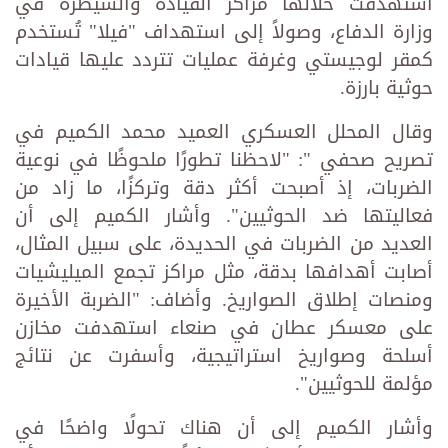
استهدفت خلالها مراكز القيادة والسيطرة في
وزارة الدفاع، وصولاً إلى استهداف "فيلا" تُستخدم
كمقر لوجيستي وغرفة عمليات تتردد عليها قيادات
حوثية بارزة.
وقال المحلل العسكري العميد محمد الكميم في
تصريح صحفي ": "لاحظنا تطورًا ملحوظًا في نوعية
الضربات، إذ أصبحت أكثر دقة وتركزًا، ما زاد من
فعاليتها ضد الحوثيين". وأشار الكميم إلى أن
العديد من الضربات في الحديدة، على سبيل المثال،
أصابت أهدافها بدقة، مثل مراكز تجمع الميليشيات
ومنصات إطلاق الصواريخ. وأضاف: "الضربة الأخيرة
على معسكر عطان في صنعاء استهدفت مخازن
أسلحة وصواريخ استراتيجية، وأسفرت عن نتائج
مؤلمة للحوثيين".
وأشار الكميم إلى أن هناك تحولًا واضحًا في