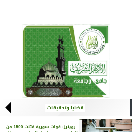
قضايا وتحقيقات
رويترز‏: قوات سورية قتلت 1500 من