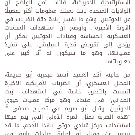
الاستراتيجية الأمريكية، قائلاً: "من الواضح أن
الولايات المتحدة باتت تمتلك معلومات أكثر تفصيلًا
عن الحوثيين، وهو ما يفسر زيادة دقة الضربات في
الآونة الأخيرة". وأوضح أن استهداف المنشآت
العسكرية الحساسة وقيادات الحوثيين يمكن أن
يؤدي إلى تقويض قدرة الميليشيا على تنفيذ
عملياتها، وهو ما سيكون له أثر كبير على
معنوياتها.
من جانبه، أكد العقيد أحمد عبدربه أبو صريمة،
المحلل العسكري، أن الضربات الأمريكية الأخيرة
اتسمت بالتطور، خاصة في استهداف "بيت
المداني" في صنعاء، وهو مركز عمليات حيوي
للحوثيين. وقال أبو صريم في تصريح صحفي ":
"هذه الضربة تمثل المرة الأولى التي يتم فيها
استهداف مركز قيادي حوثي بهذا الحجم، ما قد
يسفر عن مقتل أو إصابة قيادات بارزة في