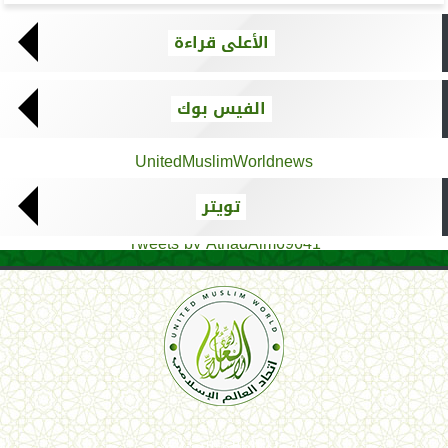
الأعلى قراءة
الفيس بوك
UnitedMuslimWorldnews
تويتر
Tweets by AthadAlm69641
اتحاد العالم الإسلامي