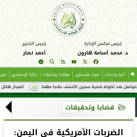
رئيس مجلس الإدارة
رئيس التحرير
د. محمد أسامة هارون
أحمد نصار
أخبار وأحداث
صوت فلسطين
مقالات وتحليلات
تراثنا الإسلامي
طريق
عد تناوله قضية سجين اكتشف علاجا مهما
انفجار هائل لناقلة نفط 
قضايا وتحقيقات
الضربات الأمريكية في اليمن: