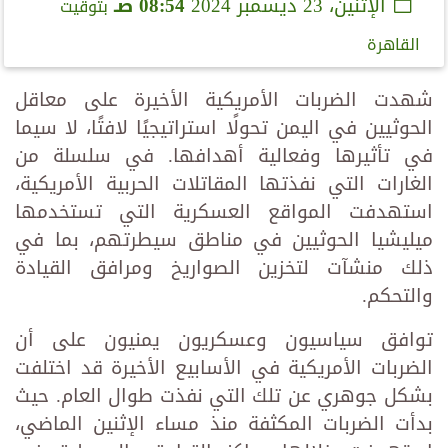
الإثنين، 23 ديسمبر 2024
08:54 صـ
بتوقيت
القاهرة
شهدت الضربات الأمريكية الأخيرة على معاقل
الحوثيين في اليمن تحولًا استراتيجيًا لافتًا، لا سيما
في تأثيرها وفعالية أهدافها. في سلسلة من
الغارات التي نفذتها المقاتلات الحربية الأمريكية،
استهدفت المواقع العسكرية التي تستخدمها
ميليشيا الحوثيين في مناطق سيطرتهم، بما في
ذلك منشآت لتخزين الصواريخ ومرافق القيادة
والتحكم.
توافق سياسيون وعسكريون يمنيون على أن
الضربات الأمريكية في الأسابيع الأخيرة قد اختلفت
بشكل جوهري عن تلك التي نفذت طوال العام. حيث
بدأت الضربات المكثفة منذ مساء الإثنين الماضي،