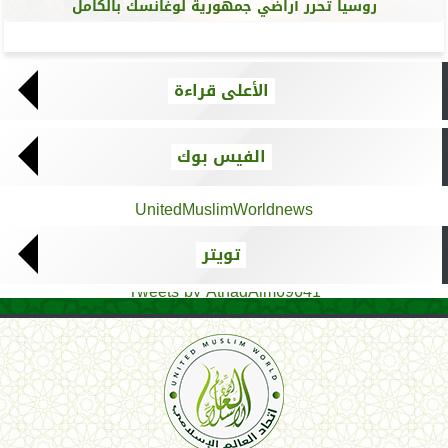
روسيا تحرر أراضي جمهورية لوغانسك بالكامل
الأعلى قراءة
الفيس بوك
UnitedMuslimWorldnews
تويتر
Tweets by AthadAlm69641