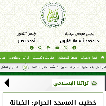
رئيس مجلس الإدارة
رئيس التحرير
د. محمد أسامة هارون
أحمد نصار
أخبار وأحداث
صوت فلسطين
مقالات وتحليلات
تراثنا الإسلامي
طريق
عد تناوله قضية سجين اكتشف علاجا مهما
انفجار هائل لناقلة نفط 
تراثنا الإسلامي
خطيب المسجد الحرام: الخيانة