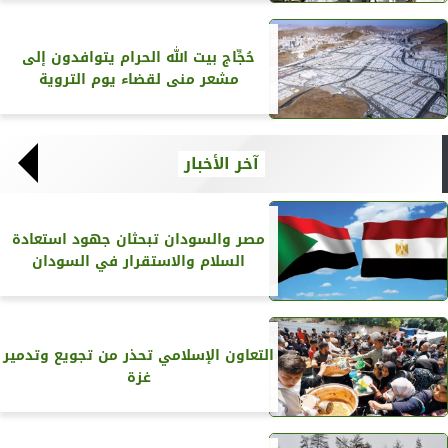
حُجِّاج بيت الله الحرام يتوافدون إلى
مشعر منى لقضاء يوم التروية
آخر الأخبار
مصر والسودان تبحثان جهود استعادة
السلام والاستقرار في السودان
التعاون الإسلامي تحذر من تجويع وتدمير
غزة