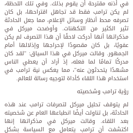
في أذنه مقترحة أن يقوم بذلك. وفي تلك اللحظة،
لم يكن ترامب فقط قد تجاهل اقتراحها، بل كان
تصرفه محط أنظار وسائل الإعلام، مما جعل الحادثة
تثير الكثير من التكهنات. وأوضحت ميركل في
مذكراتها أنها أدركت لاحقًا أن هذا التصرف لم يكن
عفويًا، بل كان مقصودًا لإحراجها وإذلالها أمام
الجمهور. وقالت ميركل في هذا السياق: "لقد كان
مدركًا تمامًا لما فعله، إذ أراد أن يعطي الناس
مشهدًا يتحدثون عنه"، مما يعكس نية ترامب في
استخدام هذا اللقاء كأداة لتوجيه رسالة للعالم.
رؤية ترامب وشخصيته
لم يتوقف تحليل ميركل لتصرفات ترامب عند هذه
الحادثة، بل تناولت أيضًا انطباعها العام عن شخصيته
بعد اللقاء. وقالت ميركل في مذكراتها إنها
اكتشفت أن ترامب يتعامل مع السياسة بشكل