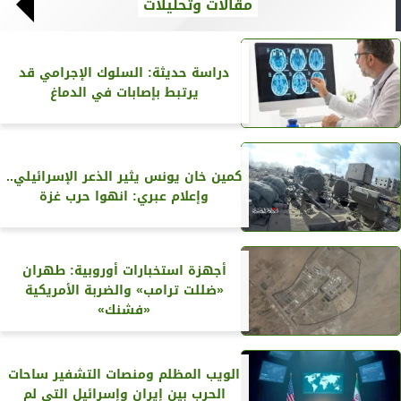
مقالات وتحليلات
دراسة حديثة: السلوك الإجرامي قد
يرتبط بإصابات في الدماغ
كمين خان يونس يثير الذعر الإسرائيلي..
وإعلام عبري: انهوا حرب غزة
أجهزة استخبارات أوروبية: طهران
«ضللت ترامب» والضربة الأمريكية
«فشنك»
الويب المظلم ومنصات التشفير ساحات
الحرب بين إيران وإسرائيل التي لم