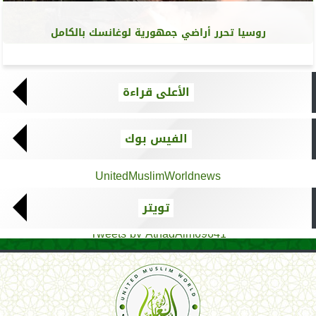
روسيا تحرر أراضي جمهورية لوغانسك بالكامل
الأعلى قراءة
الفيس بوك
UnitedMuslimWorldnews
تويتر
Tweets by AthadAlm69641