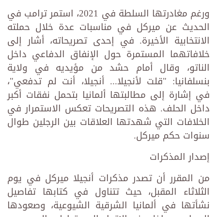
ورغم مغادرتها السلطة في 2021، استمر ترامب في
الحديث عن ميركل في مناسبات عدة خلال حملته
الانتخابية الأخيرة. في إحدى تصريحاته، أشار إلى
خلافاتهما المستمرة حول الإنفاق الدفاعي داخل
الناتو، وقال أمام حشد من مؤيديه في ولاية
بنسلفانيا: "قلت لأنجيلا... أنجيلا، أنت لم تدفعي"،
في إشارة إلى مطالبتها ألمانيا بتحمل نفقات أكبر
داخل الحلف. هذه التصريحات تعكس الاستمرار في
الخلافات التي شهدتها العلاقات بين الرجلين طوال
سنوات حكم ميركل.
إصدار المذكرات
من المقرر أن تصدر مذكرات أنجيلا ميركل في يوم
الثلاثاء المقبل، حيث تتناول في كتابها تفاصيل
نشأتها في ألمانيا الشرقية الشيوعية، وصعودها