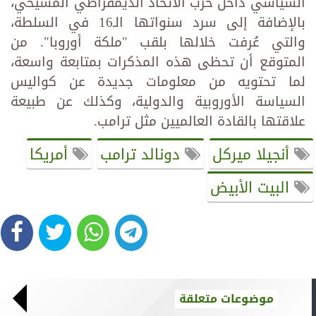
السياسي داخل حزب الاتحاد الديمقراطي المسيحي،
بالإضافة إلى سرد سنواتها الـ16 في السلطة،
والتي عُرفت خلالها بلقب "ملكة أوروبا". من
المتوقع أن تحظى هذه المذكرات بمتابعة واسعة،
لما تحتويه من معلومات جديدة عن كواليس
السياسة الأوروبية والدولية، وكذلك عن طبيعة
علاقتها بالقادة العالميين مثل ترامب.
أنجيلا ميركل
دونالد ترامب
أمريكا
البيت الأبيض
موضوعات متعلقة