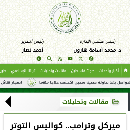
رئيس مجلس الإدارة
رئيس التحرير
د. محمد أسامة هارون
أحمد نصار
أخبار وأحداث
صوت فلسطين
مقالات وتحليلات
تراثنا الإسلامي
طريق
د تناوله قضية سجين اكتشف علاجا مهما
انفجار هائل لناقلة نفط ق
مقالات وتحليلات
ميركل وترامب.. كواليس التوتر