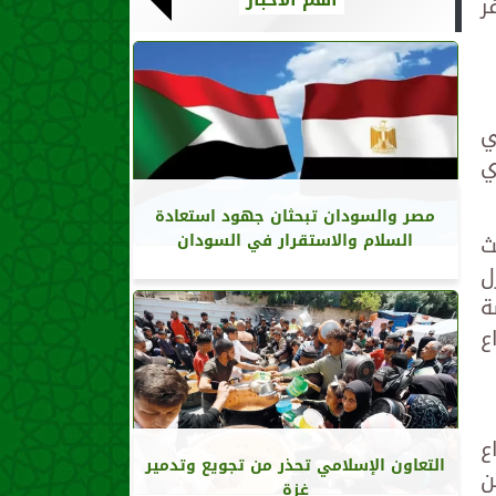
ر
ي
ي
مصر والسودان تبحثان جهود استعادة
ث
السلام والاستقرار في السودان
ل
ة
ع
ع
التعاون الإسلامي تحذر من تجويع وتدمير
ن
غزة