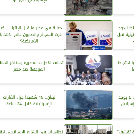
ط لردود
دعاية في عصر ما قبل الإنترنت.. كي
يلية قبل
غزت السجائر والصابون عالم الانتخابا
الأمريكية؟
 احتجاجا
تحالف الاحزاب المصرية يستنكر الحمل
الموجهة ضد مصر
لا يوجد
لبنان.. 45 شهيدا جراء الغارات
سرائيل
الإسرائيلية خلال 24 ساعة
نة تقشف”
تظاهرات في الشارع الإسرائيلي لإقا