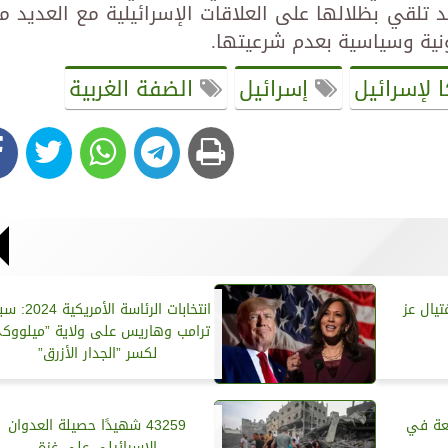
تلقي بظلالها على العلاقات الإسرائيلية مع العديد م
نية وسياسية بعدم شرعيتها.
 لإسرائيل
إسرائيل
الضفة الغربية
تيال عز
انتخابات الرئاسة الأمري
ترامب وهاريس على ولاية ”ميلووك
لكسر ”الجدار الأزرق”
معة في
43259 شهيدًا حصيلة العدوان
الإسرائيلي على غزة