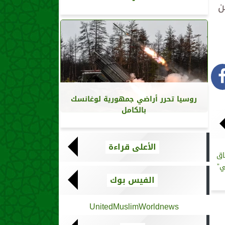
ن
روسيا تحرر أراضي جمهورية لوغانسك
بالكامل
الأعلى قراءة
كية 2024: سباق
ي”
الفيس بوك
UnitedMuslimWorldnews