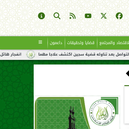
لاقتصاد والمجتمع
قضايا وتحقيقات
داعمون
ناوله قضية سجين اكتشف علاجا مهما
انفجار هائل لناقلة نفط قبال