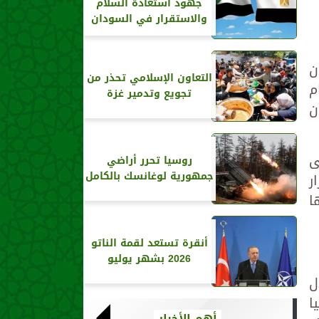
جهود استعادة السلام
والاستقرار في السودان
ن
التعاون الإسلامي تحذر من
م
تجويع وتدمير غزة
ن
ى
روسيا تحرر أراضي
جمهورية لوغانسك بالكامل
ر
ا
أنقرة تستعد لقمة الناتو
2026 بشهر يوليو
ل
ا
أهم الأخبار