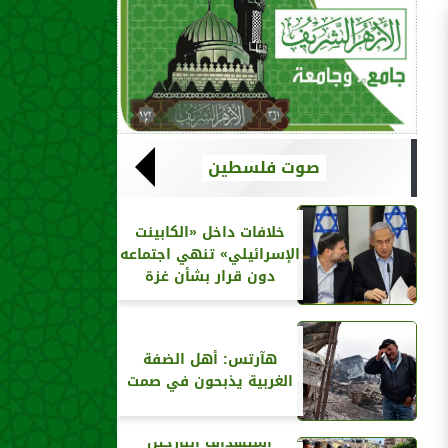
صوت فلسطين
خلافات داخل «الكابينت
الإسرائيلي» تنهي اجتماعه
دون قرار بشأن غزة
هآرتس: أهل الضفة
الغربية يذبحون في صمت
استهداف النازحين