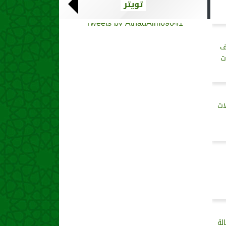
تويتر
Tweets by AthadAlm69641
ف
ت
ات
لة