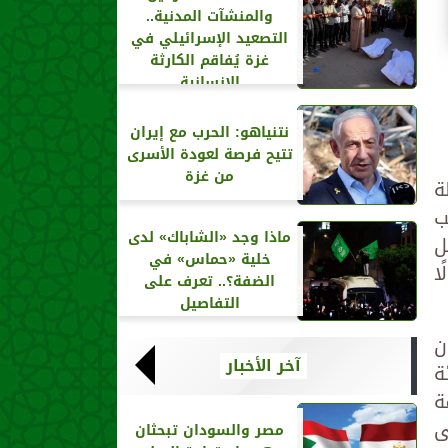
والمنشآت المدنية..
التصعيد الإسرائيلي في
غزة يُفاقم الكارثة
الإنسانية
نتنياهو: الحرب مع إيران
تتيح فرصة لعودة الأسرى
من غزة
ة
ب
ماذا وجد «الشاباك» لدى
ل
خلية «حماس» في
ا
الضفة؟.. تعرف على
التفاصيل
ن
آخر الأخبار
ة
ة
ى
مصر والسودان تبحثان