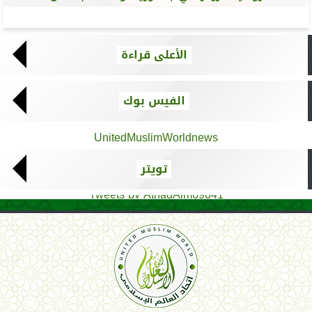
الأعلى قراءة
الفيس بوك
UnitedMuslimWorldnews
تويتر
Tweets by AthadAlm69641