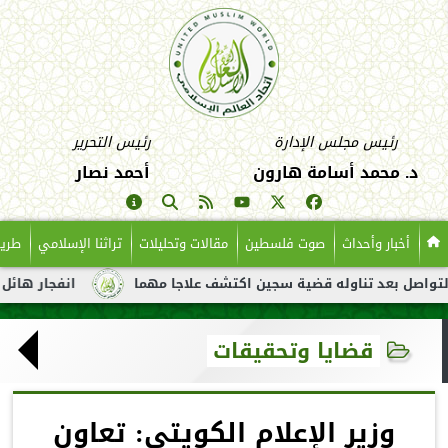
رئيس مجلس الإدارة
رئيس التحرير
د. محمد أسامة هارون
أحمد نصار
أخبار وأحداث
صوت فلسطين
مقالات وتحليلات
تراثنا الإسلامي
طريق
عد تناوله قضية سجين اكتشف علاجا مهما
انفجار هائل لناقلة نفط 
قضايا وتحقيقات
وزير الإعلام الكويتي: تعاون