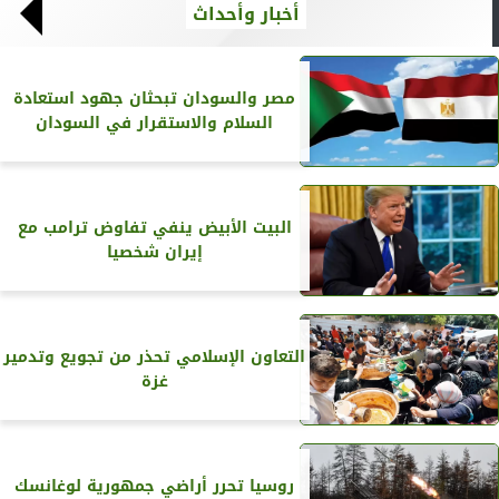
أخبار وأحداث
مصر والسودان تبحثان جهود استعادة
السلام والاستقرار في السودان
البيت الأبيض ينفي تفاوض ترامب مع
إيران شخصيا
التعاون الإسلامي تحذر من تجويع وتدمير
غزة
روسيا تحرر أراضي جمهورية لوغانسك