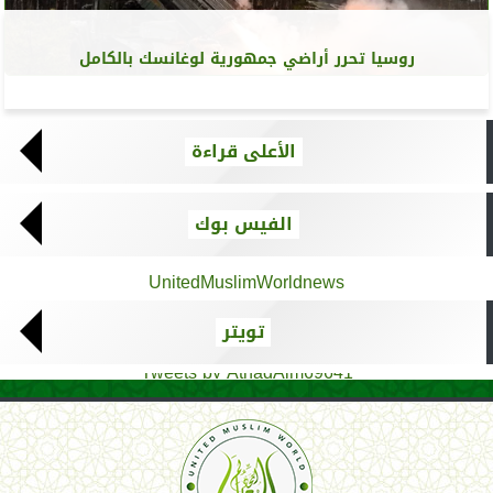
روسيا تحرر أراضي جمهورية لوغانسك بالكامل
الأعلى قراءة
الفيس بوك
UnitedMuslimWorldnews
تويتر
Tweets by AthadAlm69641