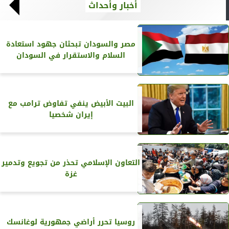
أخبار وأحداث
مصر والسودان تبحثان جهود استعادة
السلام والاستقرار في السودان
البيت الأبيض ينفي تفاوض ترامب مع
إيران شخصيا
التعاون الإسلامي تحذر من تجويع وتدمير
غزة
روسيا تحرر أراضي جمهورية لوغانسك