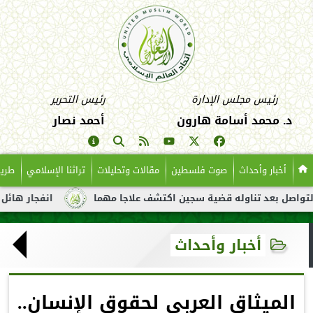
رئيس مجلس الإدارة
رئيس التحرير
د. محمد أسامة هارون
أحمد نصار
أخبار وأحداث
صوت فلسطين
مقالات وتحليلات
تراثنا الإسلامي
طريق
د تناوله قضية سجين اكتشف علاجا مهما
انفجار هائل لناقلة نفط ق
أخبار وأحداث
الميثاق العربي لحقوق الإنسان..