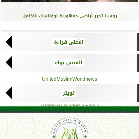
روسيا تحرر أراضي جمهورية لوغانسك بالكامل
الأعلى قراءة
الفيس بوك
UnitedMuslimWorldnews
تويتر
Tweets by AthadAlm69641