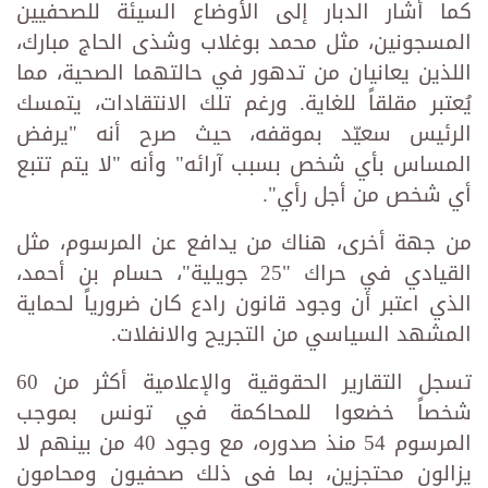
كما أشار الدبار إلى الأوضاع السيئة للصحفيين
المسجونين، مثل محمد بوغلاب وشذى الحاج مبارك،
اللذين يعانيان من تدهور في حالتهما الصحية، مما
يُعتبر مقلقاً للغاية. ورغم تلك الانتقادات، يتمسك
الرئيس سعيّد بموقفه، حيث صرح أنه "يرفض
المساس بأي شخص بسبب آرائه" وأنه "لا يتم تتبع
أي شخص من أجل رأي".
من جهة أخرى، هناك من يدافع عن المرسوم، مثل
القيادي في حراك "25 جويلية"، حسام بن أحمد،
الذي اعتبر أن وجود قانون رادع كان ضرورياً لحماية
المشهد السياسي من التجريح والانفلات.
تسجل التقارير الحقوقية والإعلامية أكثر من 60
شخصاً خضعوا للمحاكمة في تونس بموجب
المرسوم 54 منذ صدوره، مع وجود 40 من بينهم لا
يزالون محتجزين، بما في ذلك صحفيون ومحامون