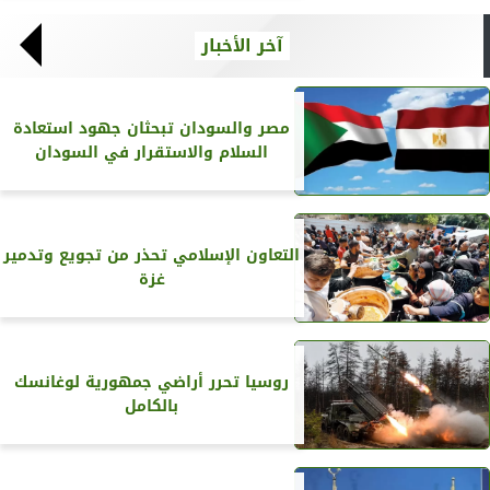
آخر الأخبار
مصر والسودان تبحثان جهود استعادة
السلام والاستقرار في السودان
التعاون الإسلامي تحذر من تجويع وتدمير
غزة
روسيا تحرر أراضي جمهورية لوغانسك
بالكامل