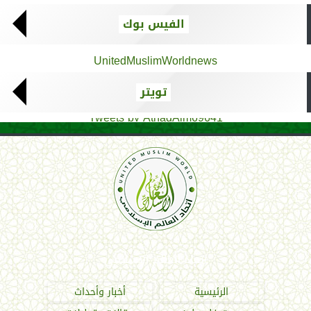
الفيس بوك
UnitedMuslimWorldnews
تويتر
Tweets by AthadAlm69641
اتحاد العالم الإسلامي
الرئيسية
أخبار وأحداث