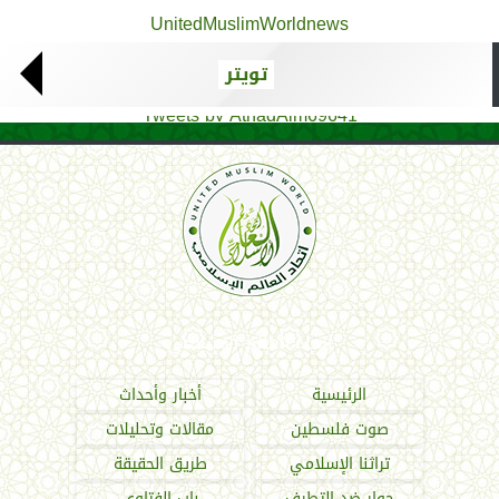
UnitedMuslimWorldnews
تويتر
Tweets by AthadAlm69641
اتحاد العالم الإسلامي
الرئيسية
أخبار وأحداث
صوت فلسطين
مقالات وتحليلات
تراثنا الإسلامي
طريق الحقيقة
حوار ضد التطرف
باب الفتاوى