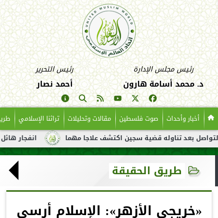
رئيس مجلس الإدارة
رئيس التحرير
د. محمد أسامة هارون
أحمد نصار
أخبار وأحداث
صوت فلسطين
مقالات وتحليلات
تراثنا الإسلامي
طريق
بعد تناوله قضية سجين اكتشف علاجا مهما
انفجار هائل لناقلة نفط
طريق الحقيقة
«خريجي الأزهر»: الإسلام أرسى