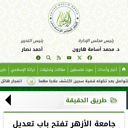
رئيس مجلس الإدارة
رئيس التحرير
د. محمد أسامة هارون
أحمد نصار
أخبار وأحداث
صوت فلسطين
مقالات وتحليلات
تراثنا الإسلامي
طريق
د تناوله قضية سجين اكتشف علاجا مهما
انفجار هائل لناقلة نفط ق
طريق الحقيقة
جامعة الأزهر تفتح باب تعديل