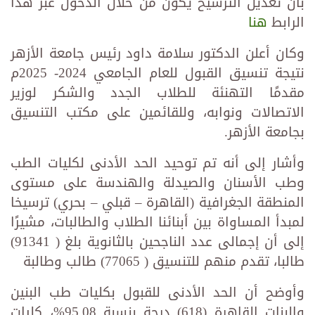
بأن تعديل الترشيح يكون من خلال الدخول عبر هذا
الرابط
هنا
وكان أعلن الدكتور سلامة داود رئيس جامعة الأزهر
نتيجة تنسيق القبول للعام الجامعي 2024- 2025م
مقدمًا التهنئة للطلاب الجدد والشكر لوزير
الاتصالات ونوابه، وللقائمين على مكتب التنسيق
بجامعة الأزهر.
وأشار إلى أنه تم توحيد الحد الأدنى لكليات الطب
وطب الأسنان والصيدلة والهندسة على مستوى
المنطقة الجغرافية (القاهرة – قبلي – بحري) ترسيخا
لمبدأ المساواة بين أبنائنا الطلاب والطالبات، مشيرًا
إلى أن إجمالى عدد الناجحين بالثانوية بلغ ( 91341)
طالبا، تقدم منهم للتنسيق ( 77065) طالب وطالبة
وأوضح أن الحد الأدنى للقبول بكليات طب البنين
والبنات القاهرة (618) درجة بنسبة 95.08%، كليات