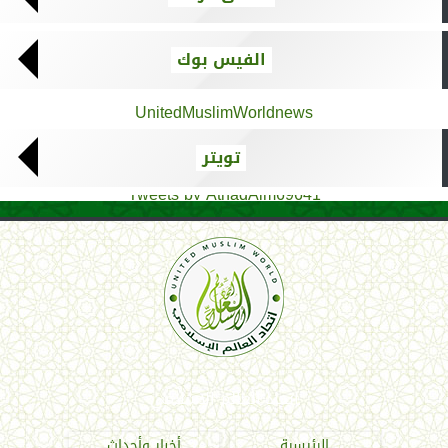
الفيس بوك
UnitedMuslimWorldnews
تويتر
Tweets by AthadAlm69641
اتحاد العالم الإسلامي
الرئيسية
أخبار وأحداث