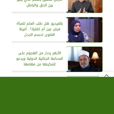
بين الحق والباطل
بالفيديو..هل طلب العلم للمرأة
فرض عين أم كفاية؟.. أمينة
الفتوى تحسم الجدل
الأزهر يحذر من الهجوم على
المحكمة الجنائية الدولية ويدعو
لتمكينها من مهامها
بالفيديو.. هل الإسلام يرفض
الديقراطية؟.. باحث بمرصد الأزهر
⇡
يجيب
بالفيديو.. الدكتور يسري جبر: