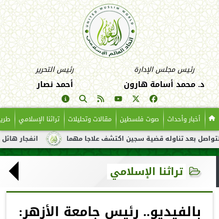
رئيس مجلس الإدارة
رئيس التحرير
د. محمد أسامة هارون
أحمد نصار
أخبار وأحداث
صوت فلسطين
مقالات وتحليلات
تراثنا الإسلامي
طريق
بعد تناوله قضية سجين اكتشف علاجا مهما
انفجار هائل لناقلة نفط
تراثنا الإسلامي
بالفيديو.. رئيس جامعة الأزهر: