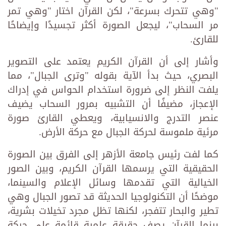
"وهي تتحرك بسرعة"، لكن القرآن اختار "وهي تمر
مر السحاب"، ليجعل الصورة أكثر تجسيدًا وإيضاحًا
للقارئ.
وأشار إلى أن القرآن الكريم يعتمد على التصوير
البصري، حيث بدأ الآية بقوله "وترى الجبال"، مما
يلفت النظر إلى ضرورة استخدام الحواس في إدراك
الإعجاز، مضيفًا أن التشبيه بمرور السحاب يضيف
عنصر التدرج والانسيابية، ويعطي القارئ صورة
مرئية ملموسة لحركة الجبال مع حركة الأرض.
كما لفت رئيس جامعة الأزهر إلى الفرق بين الصورة
الحقيقية التي يرسمها القرآن الكريم، وبين الصور
الخيالية التي تقدمها وسائل الإعلام والسينما،
موضحًا أن التكنولوجيا الحديثة قد تصور الجبال وهي
تطير والبحار تتفجر، لكنها تظل مجرد تخيلات بشرية،
بينما القرآن يصف حقيقة علمية قائمة على حركة