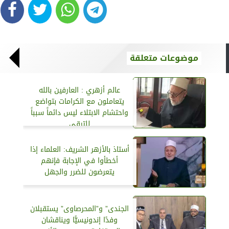
موضوعات متعلقة
عالم أزهري : العارفين بالله
يتعاملون مع الكرامات بتواضع
واحتشام الابتلاء ليس دائماً سبباً
للترقي
أستاذ بالأزهر الشريف: العلماء إذا
أخطأوا في الإجابة فإنهم
يتعرضون للضرر والجهل
الجندى” و”المحرصاوى” يستقبلان
وفدًا إندونيسيًّا ويناقشان