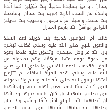
عِمرانَ ، و خيرُ نِسائِها خَديجةُ بِنتُ خُوَيْلِدٍ)، كما أنها
واحدةٌ من النساء الأربع (مريم بنت عمران، وفاطمة
بنت محمد، وآسية امرأة فرعون، وخديجة بنت خويلد)
اللواتي بوَّأهُنَّ الله بأرفع المنازل.
كانت أم المؤمنين خديجة بنت خويلد نعم السندُ
والعون للنبي صلى الله عليه وسلم، فكانت تبشره
بأن الله عز وجل سينصره، وتهوِّن عليه عندما يعود
من دعوة قومه متعبًا مرهقًا، وهم يصدونه عن
الحق، فقدمت الدعم النفسي والمادي للنبي صلى
الله عليه وسلم، هذه المرأة العاقلة لم تتزعزع
ثقتها برسول الله صلى الله عليه وسلم ولا بدعوته،
التي كانت سببًا لحقد بعض أهله عليه، وإيذائهما
في تطليق بناتهما، بل كان عاقبة صبرها ودعائها
أن أبدلهما الله بأزواجٍ أكثر خُلُقًا وغِنًى، ولا ننسَ
رضاءها واحتسابها وثباتها في محنة الحصار،