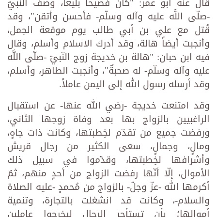
قال عنه أبو عمر: "كان فصيحاً بليغاً، وصف النبيّ
-صلّى اللَّه عليه وآله وسلّم- فأحسن وأتقن"، وقد
قُتل مع علي بن أبي طالب يوم موقعة الجمل،
وأنجبت أيضاً هالة، وقد أدرك الاسلام وأسلم، وقال
فيه ابن حبان: "هالة بن خديجة زوج النّبيّ -صلّى اللَّه
عليه وآله وسلّم- له صحبةٌ"، وأنجبت الطاهر، وأسلم،
وقد أرسله رسول الله إلى اليمن عاملاً.
وقد امتنعت خديجة -رضي الله عنها- عن استقبال
الراغبيين بالزواج بها بعد وفاة زوجها الثاني،
ورفضت جميع من تقدّم لخِطبتها، وكانت ذات جاهٍ،
ومالٍ، وجمالٍ، سعى الكثير من رجال قريش
وأشرافها لخِطبتها، وقدّموا في سبيل ذلك
الأموال، إلّا أنّها رفضت الزواج من أحدٍ منهم، ثمّ
أكرمها الله -عزّ وجلّ- بالزواج من مُحمدٍ -عليه الصلاة
والسلام-، وكانت قد انشغلت بالتجارة، وتنمية
أموالها؛ بأن تستأجر الرجال ليخرجوا عاملين