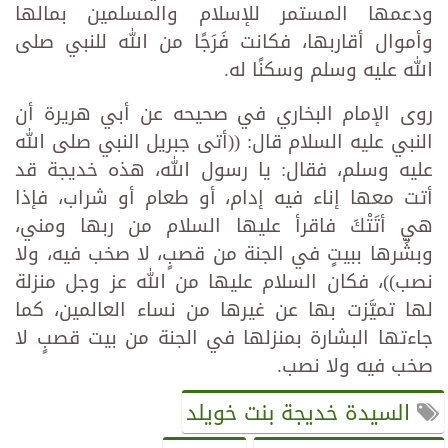
ودعمها المستمر للإسلام والمسلمين بمالها
وأموال أقاربها، فكانت فَرَجًا من الله للنبي صلى
الله عليه وسلم وسكنًا له.
روى الإمام البخاري في صحيحه عن أبي هريرة أن
النبي عليه السلام قال: ((أتى جبريل النبي صلى الله
عليه وسلم، فقال: يا رسول الله، هذه خديجة قد
أتت معها إناء فيه إدام، أو طعام أو شراب، فإذا
هي أتَتْكَ فاقرأ عليها السلام من ربها ومني،
وبشِّرها ببيتٍ في الجنة من قصبٍ، لا صخب فيه، ولا
نصب))، فكان السلام عليها من الله عز وجل منزلة
لها تميَّزت بها عن غيرها من نساء العالمين، كما
جاءتها البشارة بمنزلها في الجنة من بيت قصبٍ لا
صخب فيه ولا نصب.
السيدة خديجة بنت خويلد