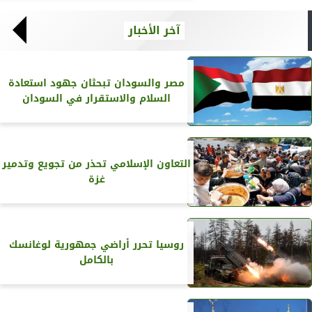
آخر الأخبار
مصر والسودان تبحثان جهود استعادة
السلام والاستقرار في السودان
التعاون الإسلامي تحذر من تجويع وتدمير
غزة
روسيا تحرر أراضي جمهورية لوغانسك
بالكامل