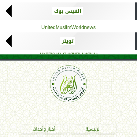
الفيس بوك
UnitedMuslimWorldnews
تويتر
Tweets by AthadAlm69641
اتحاد العالم الإسلامي
الرئيسية
أخبار وأحداث