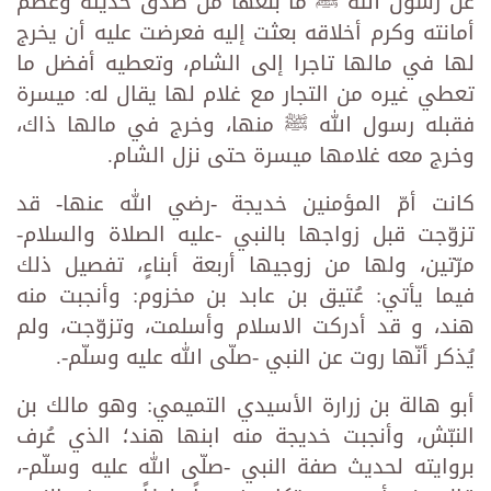
عن رسول الله ﷺ ما بلغها من صدق حديثه وعظم
أمانته وكرم أخلاقه بعثت إليه فعرضت عليه أن يخرج
لها في مالها تاجرا إلى الشام، وتعطيه أفضل ما
تعطي غيره من التجار مع غلام لها يقال له: ميسرة
فقبله رسول الله ﷺ منها، وخرج في مالها ذاك،
وخرج معه غلامها ميسرة حتى نزل الشام.
كانت أمّ المؤمنين خديجة -رضي الله عنها- قد
تزوّجت قبل زواجها بالنبي -عليه الصلاة والسلام-
مرّتين، ولها من زوجيها أربعة أبناءٍ، تفصيل ذلك
فيما يأتي: عُتيق بن عابد بن مخزوم: وأنجبت منه
هند، و قد أدركت الاسلام وأسلمت، وتزوّجت، ولم
يُذكر أنّها روت عن النبي -صلّى الله عليه وسلّم-.
أبو هالة بن زرارة الأسيدي التميمي: وهو مالك بن
النبّش، وأنجبت خديجة منه ابنها هند؛ الذي عُرف
بروايته لحديث صفة النبي -صلّى الله عليه وسلّم-،