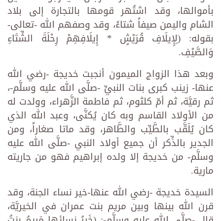
بأموالها، وقد اشتُهر قومها بالتجارة إلى بلاد
الشام واليمن صيفاً شتاءً، وقد وصفهم الله -تعالى-
بقوله: (لِإِيلَافِ قُرَيْشٍ * إِيلَافِهِمْ رِحْلَةَ الشِّتَاءِ
وَالصَّيْفِ.
وبعد هذا الزواج الميمون أنجبت خديجة -رضي الله
عنها- زينب كبرى بنات النبيِّ -صلَّى الله عليه وسلَّم-،
ثم رقيَّة، ثم أمّ كلثوم، ثم فاطمة الزَّهراء، وولدت له
من الأولاد القاسم وبه كان يُكنَّى، وعبد الله الذي
كان يُلَقَّب بالطَّيِّب والطَّاهر، وقد ماتا صغاراً، ومن
الجدير بالذِّكر أن جميع أولاد النبي -صلَّى الله عليه
وسلَّم- من خديجة إلا ولده إبراهيم فهو من جاريته
مارية.
السيدة خديجة -رضي الله عنها-خير نساء الجنة، وقد
قرن الله بينها وبين مريم بنت عمران في الخيريَّة،
قال -صلَّى الله عليه وسلَّم-: (خَيرُ نِسائِها مَريمُ بِنتُ