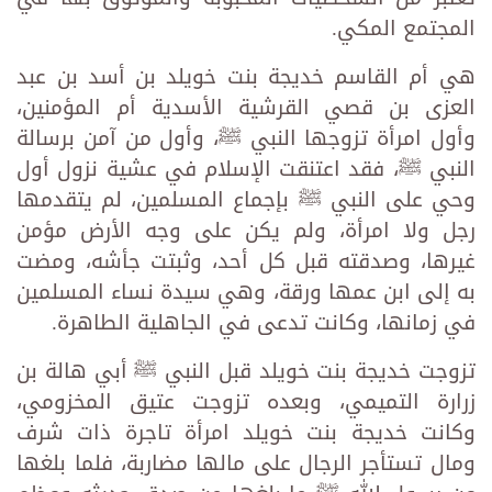
المجتمع المكي.
هي أم القاسم خديجة ‌بنت ‌خويلد بن أسد بن عبد
العزى بن قصي القرشية الأسدية أم المؤمنين،
وأول امرأة تزوجها النبي ﷺ، وأول من آمن برسالة
النبي ﷺ، فقد اعتنقت الإسلام في عشية نزول أول
وحي على النبي ﷺ بإجماع المسلمين، لم يتقدمها
رجل ولا امرأة، ولم يكن على وجه الأرض مؤمن
غيرها، وصدقته قبل كل أحد، وثبتت جأشه، ومضت
به إلى ابن عمها ورقة، وهي سيدة نساء المسلمين
في زمانها، وكانت تدعى في الجاهلية الطاهرة.
تزوجت خديجة بنت خويلد قبل النبي ﷺ أبي هالة بن
زرارة التميمي، وبعده تزوجت عتيق المخزومي،
وكانت خديجة ‌بنت ‌خويلد امرأة تاجرة ذات شرف
ومال تستأجر الرجال على مالها مضاربة، فلما بلغها