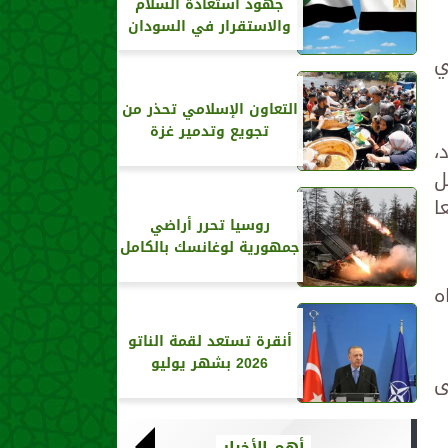
جهود استعادة السلام
والاستقرار في السودان
ي
التعاون الإسلامي تحذر من
تجويع وتدمير غزة
،
ل
 ضربات على 12 موقعا
روسيا تحرر أراضي
جمهورية لوغانسك بالكامل
ه
أنقرة تستعد لقمة الناتو
2026 بشهر يوليو
ى
أهم الأخبار