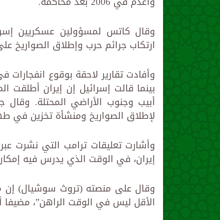
وأُعدم في 2006 بعد محاكمة.
وقال كاتس لمسؤولين عسكريين إسرائيل
ارتكاب جرائم حرب وإطلاق الصواريخ على 
وأفادت تقارير لاحقة بوقوع انفجارات ف
بينما قالت إسرائيل إن إيران أطلقت ال
لإطلاق الصواريخ ومنشأة تخزين في طه
وأشارت تعليقات ترامب التي نشرت عبر
إيران، في الوقت الذي يدرس فيه إمكان 
وقال على منصته (تروث سوشيال) إن مك
الأقل ليس في الوقت الراهن”، مضيفا أن 