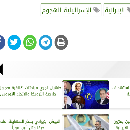
الإيرانية
الإسرائيلية الهجوم
ن استهداف
طهران تجري مباحثات هاتفية مع وزر
ة
خارجية الترويكا والاتحاد الأوروبي
ين يفرّون
الجيش الإيراني یحذر الصهاینة: غادر
إيرانية
حیفا وتل أبیب فوراً