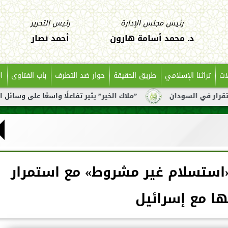
رئيس مجلس الإدارة
رئيس التحرير
د. محمد أسامة هارون
أحمد نصار
ات
تراثنا الإسلامي
طريق الحقيقة
حوار ضد التطرف
باب الفتاوى
ا
ن
”ملاك الخير” يثير تفاعلًا واسعًا على وسائل التواصل بعد تن
«استسلام غير مشروط» مع استمرار
ها مع إسرائيل