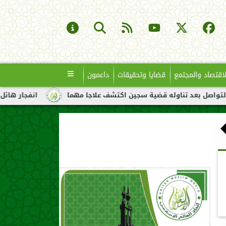
لاقتصاد والمجتمع
قضايا وتحقيقات
داعمون
اوله قضية سجين اكتشف علاجا مهما
انفجار هائل لناقلة نفط قبالة