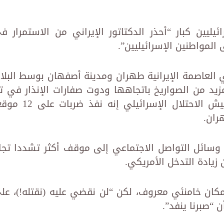
يين كبار “أحذر الدكتاتور الإيراني من الاستمرار ف
المواطنين الإسرائيليين”.
ي العاصمة الإيرانية طهران ومدينة أصفهان بوسط البلاد
مزيد من الصواريخ باتجاهها ودوت صفارات الإنذار في ت
أبيب وجنوب الأراضي المحتلة. وقال جيش الاحتلال الإسرائيلي إنه نفذ
ران.
 وسائل التواصل الاجتماعي إلى موقف أكثر تشددا تجا
زيادة التدخل الأمريكي.
ان خامنئي معروف، لكن “لن نقضي عليه (نقتله!)، عل
“صبرنا ينفد”.