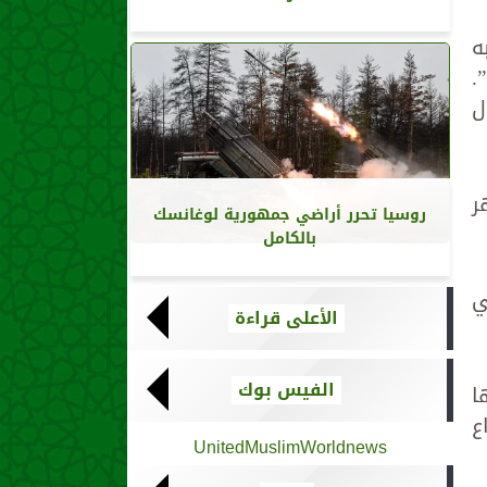
ه
.
ل
ظهر
روسيا تحرر أراضي جمهورية لوغانسك
بالكامل
ي
الأعلى قراءة
الفيس بوك
ا
ع
UnitedMuslimWorldnews