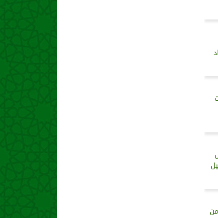
د
ت
س
يل
من