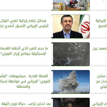
لإیرانیة
وسائل إعلام إيرانية تنفي اغتيال
السبع
الرئيس الإيراني الأسبق أحمدي نجا
صعيد بين
ما حجم الضرر الذي ألحقته الهجما
الإسرائيلية ببرنامج إيران النووي؟
ساخن..
القنبلة القذرة.. سيناريوهات ”اليأ
حذر من
النووي” الإيراني في مواجهة إسرائ
ئيلي
والمنطقة
 الإيراني
بعد تحذير ترامب.. حركة نزوح كثيفة 