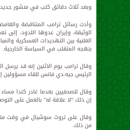
وبعد ثلاث دقائق كتب في منشور جديد ق
وأدت رسائل ترامب المتناقضة والغامضة 
الوثيقة، وإيران عدوها اللدود، إلى تع
العلنية بين التهديدات العسكرية والمب
بنهجه المتقلب في السياسة الخارجية.
وقال ترامب يوم الاثنين إنه قد يرسل 
الرئيس جيه.دي فانس للقاء مسؤولين إير
وقال للصحفيين بعدما غادر كندا مساء
إن ذلك “لا علاقة له” بالعمل على التوصل
وقال على تروث سوشيال في وقت متأخر
من ذلك.