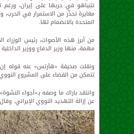
نتنياهو في حربها على إيران، ورغم تأ
مغايرة تحذّر من الاستمرار في الحرب، و
المتحدة بالانضمام لها.
من أبرز هذه الأصوات، رئيس الوزراء ا
مهمة، منها وزير الدفاع ووزير الداخلية و
ونقلت صحيفة «هآرتس» عنه قوله إن ه
تتمكن من القضاء على المشروع النووي 
وانتقد باراك ما وصفه بـ«أجواء النشوة»
عن إزالة التهديد النووي الإيراني. وقال