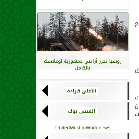
ع
روسيا تحرر أراضي جمهورية لوغانسك
لسابق
بالكامل
الأعلى قراءة
،
ن
الفيس بوك
ت
UnitedMuslimWorldnews