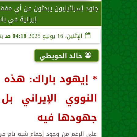
جنود إسرائيليون يبحثون عن أي مفق
إيرانية في با
الإثنين، 16 يونيو 2025
04:18 صـ
بت
خالد الحويطي
* إيهود باراك: هذه
النووي الإيراني ب
جهودها فيه
على الرغم من وجود إجماع شبه تام في 