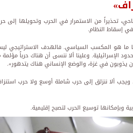
اف»
ي، تحذيراً من الاستمرار في الحرب وتحويلها إلى حر
في إسقاط النظام.
ا ما هو المكسب السياسي. فالهدف الاستراتيجي لي
د الإسرائيلية. وعلينا ألا ننسى أن هناك حرباً مؤلمة م
يذوبون في غزة، والوضع الإنساني هناك يتدهور».
، ويجب ألا ننزلق إلى حرب شاملة أوسع ولا حرب استنزا
بية وبإمكانها توسيع الحرب لتصبح إقليمية.