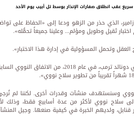
ريع عقب انطلاق صفارات الإنذار بوسط تل أبيب يوم الأحد
زامير، الذي حذر من الزهو ودعا إلى «الحفاظ على تواض
ختبار ثقيل وطويل ومؤلم... وعلينا جميعاً تحمُّله».
ح العقل وتحمل المسؤولية في إدارة هذا الاختبار».
وأضاف: «عندما انسحب الرئيس الأميركي دونالد ترمب، في عام 2018، من الاتفاق النووي ا
نووي وسنستهدف منشآت وقدرات أخرى. لكننا لم نُرجئ
لى سلاح نووي لأكثر من عدة أسابيع فقط، وذلك لأ
قنابل، ولديهم الخبرة في كيفية صنعها. وجيل المنشآ