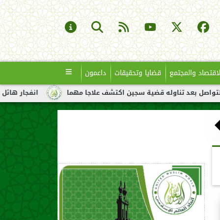
لاقتصاد والمجتمع
قضايا وتحقيقات
داعمون
قضية سجين اكتشف علاجا مهما
انفجار هائل لناقلة نفط قبالة سواح