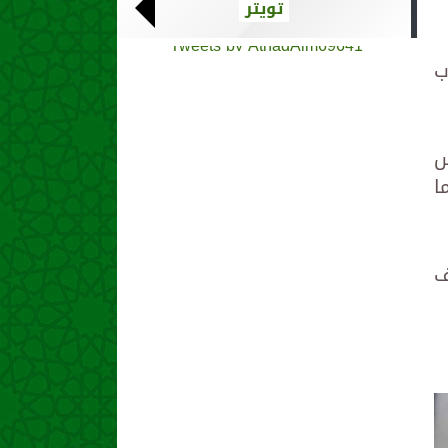
تويتر
Tweets by AthadAlm69641
ب
س
ا
ف