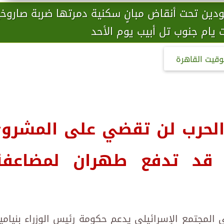
ودين تحت أنقاض مبانٍ سكنية دمرتها ضربة صاروخي
ت يام جنوب تل أبيب يوم الأحد
وقيت القاهرة
 الحرب لن تقضي على المشروع
ل قد تدفع طهران لمضاعفة
المجتمع الإسرائيلي يدعم حكومة رئيس الوزراء بنيامي