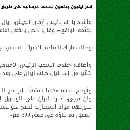
إسرائيليون يحتمون بقطعة خرسانية على طريق س
وأشاد باراك برئيس أركان الجيش، إيال 
يحتّمه الواقع»، وقال: «نحن بالفعل أمام ا
وطالب باراك القيادة الإسرائيلية «بترجي
بتأثير من إسرائيل، كانت إيران على بعد 18 شهراً تقريباً من تطوير سلاح نووي».
وأوضح: «استهدفنا منشآت البرنامج ال
ولن نرجئ، قدرة إيران على الوصول إ
بحوزتهم مواد انشطارية لصنع نحو عشر 
المقبل تم بناؤه في عمق 800 متر».