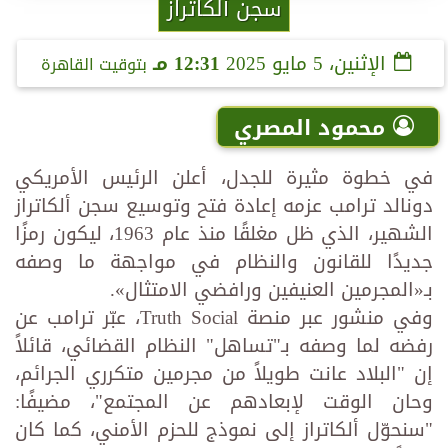
سجن ألكاتراز
الإثنين، 5 مايو 2025
12:31 مـ
بتوقيت القاهرة
محمود المصري
في خطوة مثيرة للجدل، أعلن الرئيس الأمريكي
دونالد ترامب عزمه إعادة فتح وتوسيع سجن ألكاتراز
الشهير، الذي ظل مغلقًا منذ عام 1963، ليكون رمزًا
جديدًا للقانون والنظام في مواجهة ما وصفه
بـ«المجرمين العنيفين ورافضي الامتثال».
وفي منشور عبر منصة Truth Social، عبّر ترامب عن
رفضه لما وصفه بـ"تساهل" النظام القضائي، قائلاً
إن "البلاد عانت طويلاً من مجرمين متكرري الجرائم،
وحان الوقت لإبعادهم عن المجتمع"، مضيفًا:
"سنحوّل ألكاتراز إلى نموذج للحزم الأمني، كما كان