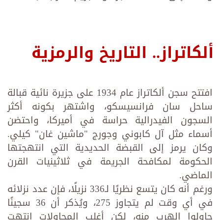
ألكاتراز.. التاريخ والرمزية
افتتح سجن ألكاتراز عام 1934 على جزيرة نائية قبالة
ساحل سان فرانسيسكو، واشتهر بكونه أكثر
السجون الفيدرالية حراسة في أميركا، واحتضن
أسماء مثل آل كابوني وجورج "ماشين غان" كيلي.
وكان يرمز إلى القبضة الحديدية التي انتهجتها
الحكومة لمكافحة الجريمة في ثلاثينيات القرن
الماضي.
ورغم أنه كان يتسع نظريًا لـ336 نزيلًا، فإن عدد نزلائه
في أي وقت لم يتجاوز 275، ويُذكر أن 36 سجينًا
حاولوا الهرب منه، لكن أغلب المحاولات انتهت