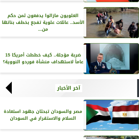
العلويون مازالوا يدفعون ثمن حكم
الأسد.. عائلات علوية تفجع بخطف بناتها
من...
ضربة مؤجلة.. كيف خططت أمريكا 15
عاماً لاستهداف منشأة فوردو النووية؟
آخر الأخبار
مصر والسودان تبحثان جهود استعادة
السلام والاستقرار في السودان