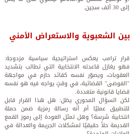
إلى 30 ألف سجين.
بين الشعبوية والاستعراض الأمني
قرار ترامب يعكس استراتيجية سياسية مزدوجة:
فهو يغازل قاعدته الانتخابية التي تطالب بتشديد
العقوبات، ويصوّر نفسه كقائد حازم في مواجهة
"الفوضى" القضائية، في وقتٍ يواجه فيه هو نفسه
قضايا قانونية متعددة.
لكن السؤال المحوري يظل: هل هذا القرار قابل
للتطبيق عمليًا أم أنه رسالة رمزية ضمن حملة
انتخابية شرسة؟ وهل تمثل العودة إلى رموز القمع
القديمة حلاً حقيقيًا لمشكلات الجريمة والعدالة في
الولايات المتحدة؟.