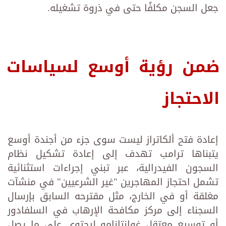
جعل السجن مكلفًا حتى في ذروة تشغيله.
ضمن رؤية أوسع لسياسات
الاحتجاز
إعادة فتح ألكاتراز ليست سوى جزء من أجندة أوسع
يتبناها ترامب تهدف إلى إعادة تشكيل نظام
السجون الفيدرالية، عبر تبني إجراءات استثنائية
تشمل احتجاز المهاجرين "غير الشرعيين" في منشآت
مغلقة أو في الخارج، مثل مقترحه السابق بإرسال
السجناء إلى مركز مكافحة الإرهاب في السلفادور
أو توسيع معتقل غوانتانامو ليحتوي على ما يصل