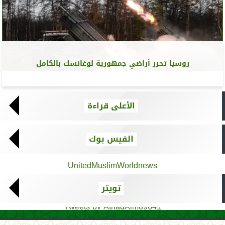
روسيا تحرر أراضي جمهورية لوغانسك بالكامل
الأعلى قراءة
الفيس بوك
UnitedMuslimWorldnews
تويتر
Tweets by AthadAlm69641