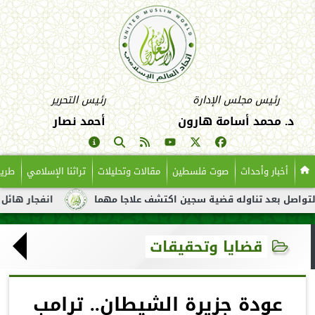
رئيس مجلس الإدارة
رئيس التحرير
د. محمد أسامة هارون
أحمد نصار
أخبار وأحداث
صوت فلسطين
مقالات وتحليلات
تراثنا الإسلامي
طريق
بعد تناوله قضية سجين اكتشف علاجا مهما
انفجار هائل لناقلة نفط
قضايا وتحقيقات
عودة جزيرة الشيطان.. ترامب