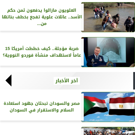
العلويون مازالوا يدفعون ثمن حكم
الأسد.. عائلات علوية تفجع بخطف بناتها
من...
ضربة مؤجلة.. كيف خططت أمريكا 15
عاماً لاستهداف منشأة فوردو النووية؟
آخر الأخبار
مصر والسودان تبحثان جهود استعادة
السلام والاستقرار في السودان