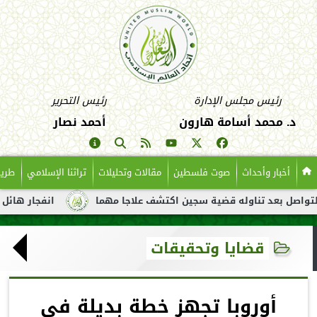
رئيس مجلس الإدارة
رئيس التحرير
د. محمد أسامة هارون
أحمد نصار
أخبار وأحداث
صوت فلسطين
مقالات وتحليلات
تراثنا الإسلامي
طريق
د تناوله قضية سجين اكتشف علاجا مهما
انفجار هائل لناقلة نفط ق
قضايا وتحقيقات
أوروبا تجهز خطة بديلة في