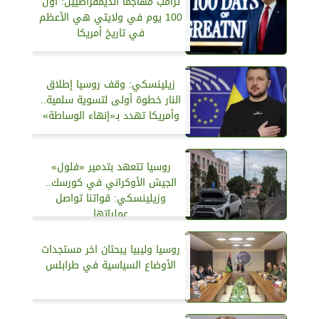
ترامب مهاجماً الديمقراطيين: أول
100 يوم في ولايتي هي الأعظم
في تاريخ أمريكا
زيلينسكي: وقف روسيا إطلاق
النار خطوة أولى لتسوية سلمية..
وأمريكا تهدد بـ«إنهاء الوساطة»
روسيا تتعهد بتدمير «فلول»
الجيش الأوكراني في كورسك..
وزيلينسكي: قواتنا تواصل
عملياتها
روسيا وليبيا يبحثان اخر مستجدات
الأوضاع السياسية في طرابلس