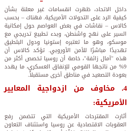
داخل الاتحاد، ظهرت انقسامات غير معلنة بشأن
كيفية الرد على التحولات الأمريكية. فهناك – بحسب
كالاس – نقاشات في بعض العواصم حول إمكانية
السير على نهج واشنطن، وبدء تطبيع تدريجي مع
موسكو، وهو ما تعتبره إستونيا ودول البلطيق
تهديدًا مباشرًا للأمن الأوروبي. تؤكد كالاس أن
هذه "آمال زائفة"، خاصة أن روسيا تخصص أكثر من
9% من ناتجها القومي للإنفاق العسكري، ما يهدد
بعودة التصعيد في مناطق أخرى مستقبلاً.
4. مخاوف من ازدواجية المعايير
الأمريكية:
أثارت المقترحات الأمريكية التي تتضمن رفع
العقوبات الاقتصادية عن روسيا واستئناف التعاون