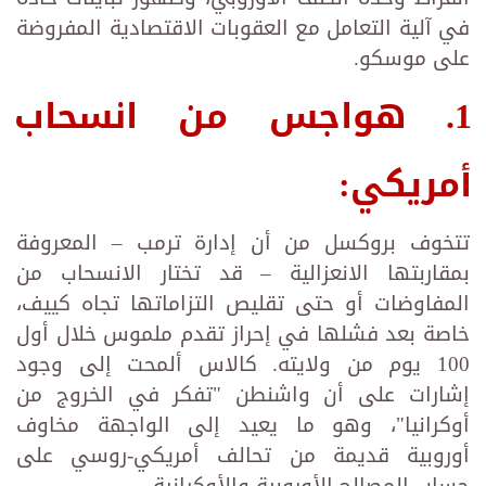
في آلية التعامل مع العقوبات الاقتصادية المفروضة
على موسكو.
1. هواجس من انسحاب
أمريكي:
تتخوف بروكسل من أن إدارة ترمب – المعروفة
بمقاربتها الانعزالية – قد تختار الانسحاب من
المفاوضات أو حتى تقليص التزاماتها تجاه كييف،
خاصة بعد فشلها في إحراز تقدم ملموس خلال أول
100 يوم من ولايته. كالاس ألمحت إلى وجود
إشارات على أن واشنطن "تفكر في الخروج من
أوكرانيا"، وهو ما يعيد إلى الواجهة مخاوف
أوروبية قديمة من تحالف أمريكي-روسي على
حساب المصالح الأوروبية والأوكرانية.