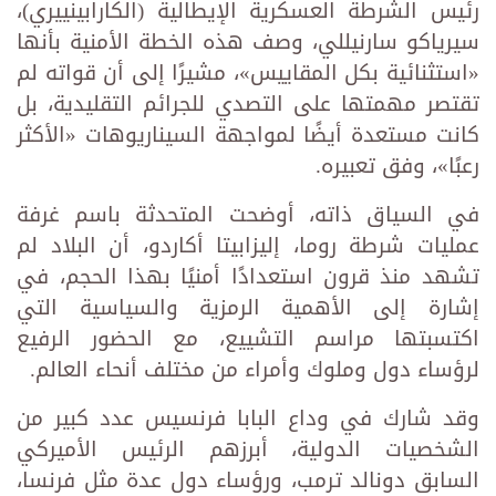
رئيس الشرطة العسكرية الإيطالية (الكارابينييري)،
سيرياكو سارنيللي، وصف هذه الخطة الأمنية بأنها
«استثنائية بكل المقاييس»، مشيرًا إلى أن قواته لم
تقتصر مهمتها على التصدي للجرائم التقليدية، بل
كانت مستعدة أيضًا لمواجهة السيناريوهات «الأكثر
رعبًا»، وفق تعبيره.
في السياق ذاته، أوضحت المتحدثة باسم غرفة
عمليات شرطة روما، إليزابيتا أكاردو، أن البلاد لم
تشهد منذ قرون استعدادًا أمنيًا بهذا الحجم، في
إشارة إلى الأهمية الرمزية والسياسية التي
اكتسبتها مراسم التشييع، مع الحضور الرفيع
لرؤساء دول وملوك وأمراء من مختلف أنحاء العالم.
وقد شارك في وداع البابا فرنسيس عدد كبير من
الشخصيات الدولية، أبرزهم الرئيس الأميركي
السابق دونالد ترمب، ورؤساء دول عدة مثل فرنسا،