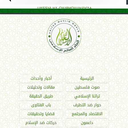
Tweets by AthadAlm69641
اتحاد العالم الإسلامي
الرئيسية
أخبار وأحداث
صوت فلسطين
مقالات وتحليلات
تراثنا الإسلامي
طريق الحقيقة
حوار ضد التطرف
باب الفتاوى
الاقتصاد والمجتمع
قضايا وتحقيقات
داعمون
حركات ضد الإسلام