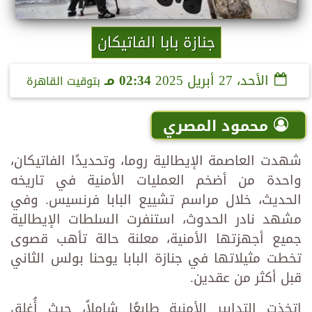
جنازة بابا الفاتيكان
الأحد، 27 أبريل 2025
02:34 مـ
بتوقيت القاهرة
محمود المصري
شهدت العاصمة الإيطالية روما، وتحديدًا الفاتيكان،
واحدة من أضخم العمليات الأمنية في تاريخه
الحديث، خلال مراسم تشييع البابا فرنسيس. وفي
مشهد نادر الحدوث، استنفرت السلطات الإيطالية
جميع أجهزتها الأمنية، معلنة حالة تأهب قصوى
تخطت مثيلاتها في جنازة البابا يوحنا بولس الثاني
قبل أكثر من عقدين.
اتخذت التدابير الأمنية طابعًا شاملاً، حيث أُغلِق