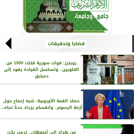
قضايا وتحقيقات
رويترز‏: قوات سورية قتلت 1500 من
العلويين.. وتسلسل القيادة يقود إلى
دمشق
حصاد القمة الأوروبية: شبه إجماع حول
أزمة الرسوم.. وانقسام يزداد حدةً تجاه...
من بغداد إلى أصفهان.. ترمب يكرر