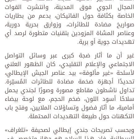
المجال الجوي فوق المدينة، وانتشرت القوات
الخاصة بكثافة حول الفاتيكان، بدعم من بطاريات
صواريخ مضادة للطائرات، وزوارق بحرية دورية،
وعناصر المشاة المزودين بتقنيات متطورة لرصد أي
تهديدات جوية أو برية.
غير أن ما أثار ضجة كبرى عبر وسائل التواصل
الاجتماعي والإعلام التقليدي، كان الظهور العلني
لأسلحة «غير مألوفة» بيد عناصر الجيش الإيطالي،
تحديدًا أجهزة ضخمة مضادة للطائرات المُسيّرة.
تداول ناشطون مقاطع مصورة وصورًا لجندي يحمل
سلاحًا أسود اللون، ضخم الحجم، مع لوحة بيضاء
أمامية، ما أثار فضول وتساؤلات الملايين، وفتح باب
التكهنات حول طبيعة التهديدات المحتملة.
وبحسب تصريحات جندي إيطالي لصحيفة «تلغراف»
البريطانية، فإن هذا السلاح هو جهاز متخصص في