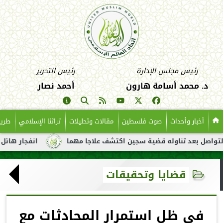
رئيس مجلس الإدارة
رئيس التحرير
د. محمد أسامة هارون
أحمد نصار
أخبار وأحداث
صوت فلسطين
مقالات وتحليلات
تراثنا الإسلامي
طريق
د تناوله قضية سجين اكتشف علاجا مهما
انفجار هائل لناقلة نفط ق
قضايا وتحقيقات
في ظل استمرار المحادثات مع