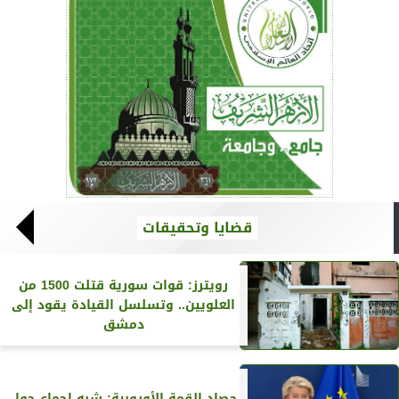
قضايا وتحقيقات
رويترز‏: قوات سورية قتلت 1500 من
العلويين.. وتسلسل القيادة يقود إلى
دمشق
حصاد القمة الأوروبية: شبه إجماع حول