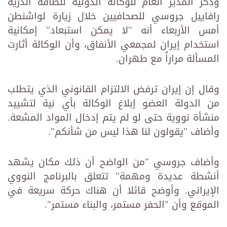
وذكر المدير العام للوكالة الدولية للطاقة الذرية
رافاييل جروسي للصحافيين خلال زيارة لواشنطن
أمس الأربعاء أنه "لا يمكن استبعاد" إمكانية
استخدام إيران لمجمعي الأنفاق، وأن الوكالة أثارت
المسألة مراراً مع طهران.
وقال إن إيران ترفض الالتزام القانوني الذي يتطلب
من الدولة العضو إبلاغ الوكالة بأي نية لتشييد
منشأة نووية حتى لو لم يتم إدخال المواد المشعة.
وأضاف "يقولون لنا هذا ليس من شأنكم".
وأضاف جروسي "من الواضح أن ذلك مكان يشهد
أنشطة عديدة ومهمة" تتعلق بالبرنامج النووي
الإيراني. وأوضح قائلا أن هناك حركة سريعة في
الموقع وأن "الحفر مستمر، والبناء مستمر".