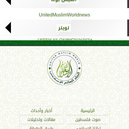
UnitedMuslimWorldnews
تويتر
Tweets by AthadAlm69641
اتحاد العالم الإسلامي
الرئيسية
أخبار وأحداث
صوت فلسطين
مقالات وتحليلات
تراثنا الإسلامي
طريق الحقيقة