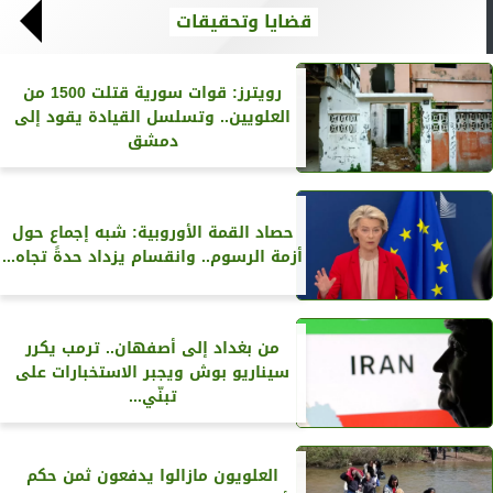
قضايا وتحقيقات
رويترز‏: قوات سورية قتلت 1500 من
العلويين.. وتسلسل القيادة يقود إلى
دمشق
حصاد القمة الأوروبية: شبه إجماع حول
أزمة الرسوم.. وانقسام يزداد حدةً تجاه...
من بغداد إلى أصفهان.. ترمب يكرر
سيناريو بوش ويجبر الاستخبارات على
تبنّي...
العلويون مازالوا يدفعون ثمن حكم