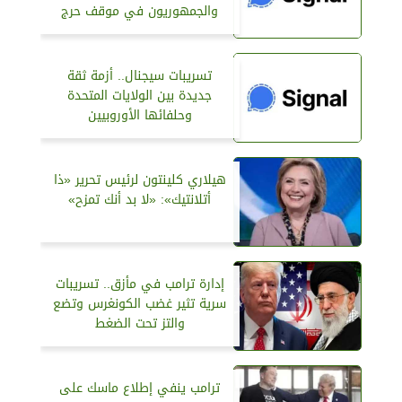
والجمهوريون في موقف حرج
تسريبات سيجنال.. أزمة ثقة
جديدة بين الولايات المتحدة
وحلفائها الأوروبيين
هيلاري كلينتون لرئيس تحرير «ذا
أتلانتيك»: «لا بد أنك تمزح»
إدارة ترامب في مأزق.. تسريبات
سرية تثير غضب الكونغرس وتضع
والتز تحت الضغط
ترامب ينفي إطلاع ماسك على