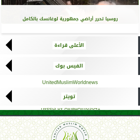
روسيا تحرر أراضي جمهورية لوغانسك بالكامل
الأعلى قراءة
الفيس بوك
UnitedMuslimWorldnews
تويتر
Tweets by AthadAlm69641