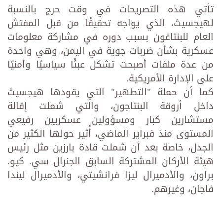
تأتي هذه التصريحات في وقت حرج بالنسبة
لهيجسيث، الذي يواجه تحقيقًا من قبل المفتش
العام للبنتاغون بسبب دوره في مشاركة معلومات
عسكرية بشأن ضربات جوية في اليمن، وهي واحدة
من عدة ملفات أصبحت تشكل عبئًا سياسيًا وأمنيًا
على الإدارة الأمريكية.
كما أن حملة "التطهير" التي يقودها هيجسيث
داخل أروقة البنتاجون، والتي شملت إقالة
مستشارين كبار ومسؤولين عسكريين رفيعي
المستوى منذ فبراير الماضي، أُثير حولها الكثير من
الجدل، خاصة بعد أن شملت قادة بارزين مثل رئيس
هيئة الأركان المشتركة السابق الجنرال سي. كيو.
براون، والأدميرال ليزا فرانشيتي، والأدميرال ليندا
فاجان، وغيرهم.