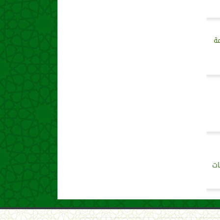
مة
ات