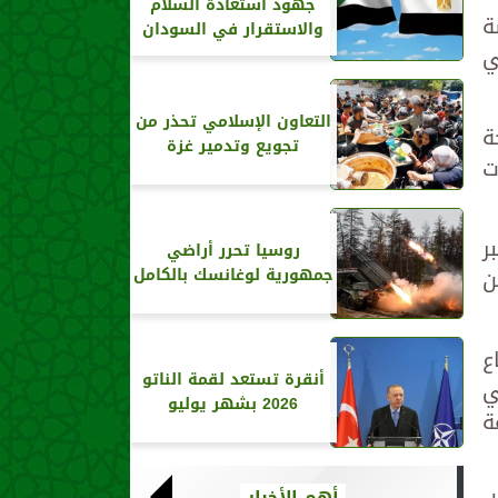
جهود استعادة السلام
ة
والاستقرار في السودان
ي
التعاون الإسلامي تحذر من
ة
تجويع وتدمير غزة
ت
ر
روسيا تحرر أراضي
ن
جمهورية لوغانسك بالكامل
ع
أنقرة تستعد لقمة الناتو
ي
2026 بشهر يوليو
ة
أهم الأخبار