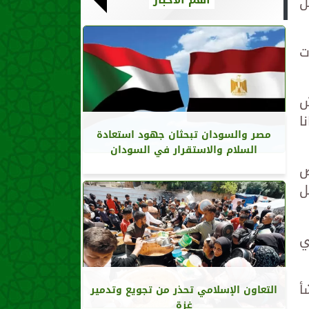
ل
ت
ش
ا
مصر والسودان تبحثان جهود استعادة
السلام والاستقرار في السودان
ض
ل
ي
أ
التعاون الإسلامي تحذر من تجويع وتدمير
غزة