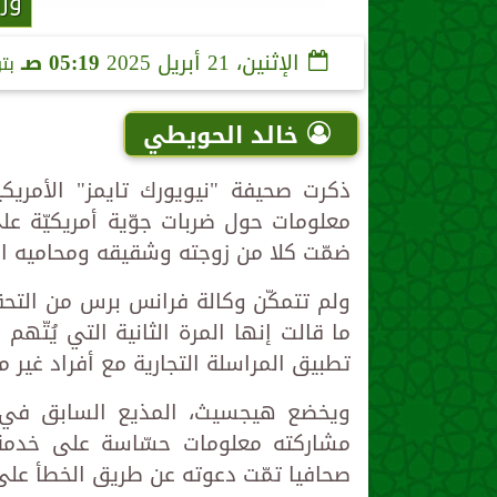
وزي
الإثنين، 21 أبريل 2025
05:19 صـ
بت
خالد الحويطي
ذكرت صحيفة "نيويورك تايمز" الأمريك
معلومات حول ضربات جوّية أمريكيّة ع
ضمّت كلا من زوجته وشقيقه ومحاميه 
ولم تتمكّن وكالة فرانس برس من التح
ما قالت إنها المرة الثانية التي يُت
تطبيق المراسلة التجارية مع أفراد غير م
ويخضع هيجسيث، المذيع السابق في ق
صحافيا تمّت دعوته عن طريق الخطأ على 