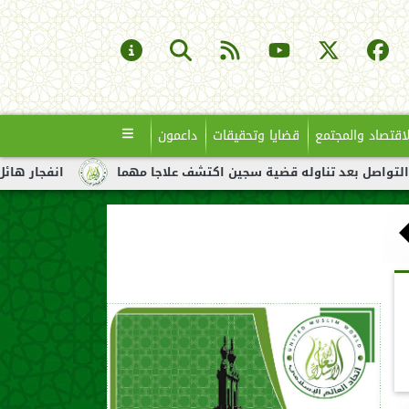
لاقتصاد والمجتمع
قضايا وتحقيقات
داعمون
ناوله قضية سجين اكتشف علاجا مهما
انفجار هائل لناقلة نفط قبال