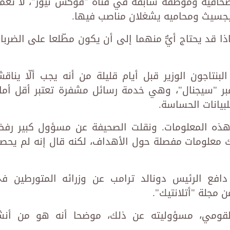
 صحافية وموظفة سابقة في قناة "فوكس نيوز"، لا تعم
يجسيث ومحاميه يشغلان مناصب فيها.
 قد يحتاج أيٌّ منهما إلى أن يكون مطّلعا على الضربا
تاجون الوزير قبل أيام قليلة من أنه يجب ألّا يناق
بر "سيجنال"، وهي خدمة رسائل مشفرة تعتبر أقل أمان
بيانات الحساسة.
ى هذه المعلومات. ونقلت الصحيفة عن مسؤول كبير رف
 معلومات مفصلة حول الأهداف، لكنه قال إنه لم يحص
افع الرئيس دونالد ترامب عن وزرائه المتورطين ف
 مجلة "أتلانتيك".
القومي، مسؤوليته عن ذلك، موضحا أنه هو من أنش