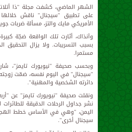
الشهر الماضي، كشفت مجلة "ذا أتلانت
على تطبيق "سيجنال" ناقش خلالها
الأمريكي مايك والتز، مسألة ضربات جوية نُفّذ
وآنذاك، أثارت تلك الواقعة ضجّة كبير
بسبب التسريبات. ولا يزال التحقيق ال
مستمرا.
وبحسب صحيفة "نيويورك تايمز"، شا
"سيجنال" في اليوم نفسه، ضمّت زوجت
دائرته الشخصية والمهنية".
ونقلت صحيفة "نيويورك تايمز" عن "أرب
نشر جداول الرحلات الدقيقة للطائرات 
اليمن، "وهي في الأساس خطط الهجو
سيجنال أخرى".