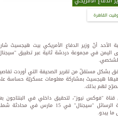
ر الدفاع الأمريكي
وقيت القاهرة
ية الأحد أنّ وزير الدفاع الأمريكي بيت هيجسيث شار
لى اليمن في مجموعة دردشة ثانية عبر تطبيق "سيجنال
الشخصي.
قق بشكل مستقلّ من تقرير الصحيفة التي أوردت تفاصي
ّهم فيها هيجسيث بمشاركة معلومات عسكريّة حساسة عل
صرّح لهم بذلك.
ناة "فوكس نيوز"، لتحقيق داخلي في البنتاجون بع
مشاركته معلومات حسّاسة على خدمة الرسائل "سيجنال" في 15 مارس في محادثة 
ما يبدو.