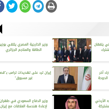
ني يتفقان
وزير الخارجية المصري يلتقي بوزير
شترك
الطاقة والمناجم الجزائري
رك آخر
إيران ترد على تهديدات ترامب بـ”ق
الدوحة
غير مسبوق”
ه الأردني
وزير الدفاع السعودي في طهران
مشتركة
لإعادة هندسة العلاقات مع إيران