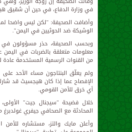
وقالت الصحيفة إنّ زوجة الوزير، وهي
في وزارة الدفاع، في حين أن شقيق ه
وأضافت الصحيفة: "لكن ليس واضحا لماذا
الوشيكة ضد الحوثيين في اليمن".
وبحسب الصحيفة، حذر مسؤولون في البن
معلومات متعلقة بالضربات في اليمن ع
من القنوات الرسمية المستخدمة عادة لل
ولم يعلّق البنتاجون مساء الأحد عل
الإفصاح عما إذا كان هيجسيث قد شارك
أي خرق للأمن القومي.
خلال فضيحة "سيجنال جيت" الأولى، د
المحادثة مع الصحافي جيفري غولدبرغ من
وأعلن مايك والتز، مستشاره للأمن 