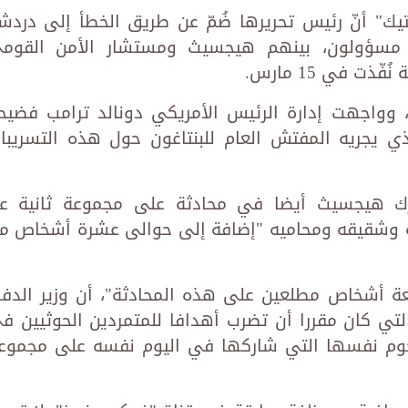
يك" أنّ رئيس تحريرها ضُمّ عن طريق الخطأ إلى دردش
 مسؤولون، بينهم هيجسيث ومستشار الأمن القوم
ت في 15 مارس.
ة، وواجهت إدارة الرئيس الأمريكي دونالد ترامب فضيح
ذي يجريه المفتش العام للبنتاغون حول هذه التسريبا
رك هيجسيث أيضا في محادثة على مجموعة ثانية عب
ه وشقيقه ومحاميه "إضافة إلى حوالى عشرة أشخاص م
عة أشخاص مطلعين على هذه المحادثة"، أن وزير الدفا
التي كان مقررا أن تضرب أهدافا للمتمردين الحوثيين ف
م نفسها التي شاركها في اليوم نفسه على مجموع