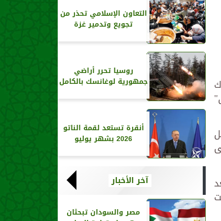
التعاون الإسلامي تحذر من
تجويع وتدمير غزة
روسيا تحرر أراضي
جمهورية لوغانسك بالكامل
ك
"
أنقرة تستعد لقمة الناتو
ل
2026 بشهر يوليو
ى
آخر الأخبار
د
شملت
مصر والسودان تبحثان