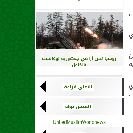
ن
ي
ن
روسيا تحرر أراضي جمهورية لوغانسك
ه
بالكامل
ي
الأعلى قراءة
.
الفيس بوك
UnitedMuslimWorldnews