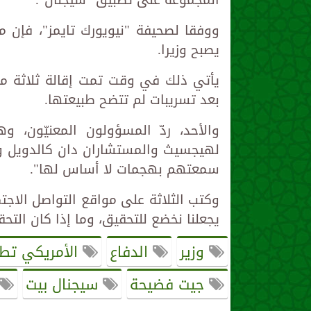
المجموعة على تطبيق "سيجنال".
ووفقا لصحيفة "نيويورك تايمز"، فإن
يصبح وزيرا.
يأتي ذلك في وقت تمت إقالة ثلاثة من 
بعد تسريبات لم تتضح طبيعتها.
والأحد، ردّ المسؤولون المعنيّون، و
لهيجسيث والمستشاران دان كالدويل وكول
سمعتهم بهجمات لا أساس لها".
وكتب الثلاثة على مواقع التواصل الاجتم
يجعلنا نخضع للتحقيق، وما إذا كان التح
وزير
الدفاع
الأمريكي تط
جيت فضيحة
سيجنال بيت