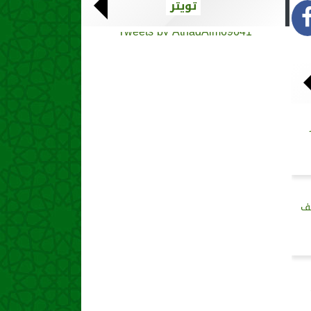
تويتر
Tweets by AthadAlm69641
صف