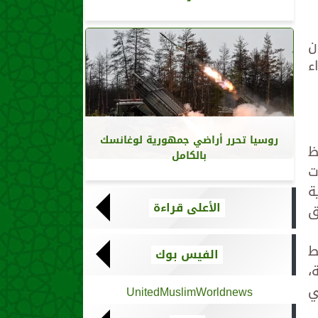
ن
ء
روسيا تحرر أراضي جمهورية لوغانسك
ظ
بالكامل
ت
ى الدوحة عام 2007، بداية
الأعلى قراءة
ق
ط
الفيس بوك
،
ي
UnitedMuslimWorldnews