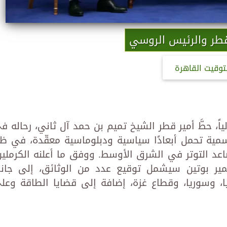
قطر والرئيس الروسي
توقيت القاهرة
اً، حطَّ أمير قطر الشيخ تميم بن حمد آل ثاني، رحاله ف
مية تحمل أبعادًا سياسية ودبلوماسية معقّدة، في ظ
اعد التوتر في الشرق الأوسط. ووفق ما أعلنه الكرملين
مير بوتين سيشمل توقيع عدد من الوثائق، إلى جان
ا، وسوريا، وقطاع غزة، إضافة إلى قضايا الطاقة وعل