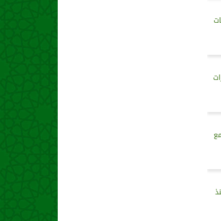
ات
ات
مع
منذ