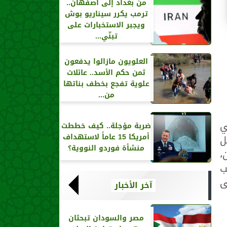
من بغداد إلى أصفهان..
ترمب يكرر سيناريو بوش
ويجبر الاستخبارات على
تبنّي...
العلويون مازالوا يدفعون
ثمن حكم الأسد.. عائلات
علوية تفجع بخطف بناتها
من...
ي
ضربة مؤجلة.. كيف خططت
أمريكا 15 عاماً لاستهداف
ل
منشأة فوردو النووية؟
،
ب
ى
آخر الأخبار
مصر والسودان تبحثان