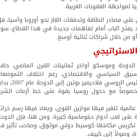
 لمواجهة العقوبات الغربية.
ى مصادر الطاقة وتدفقات الغاز نحو أوروبا وآسيا، فإ
يفتح الباب أمام تفاهمات جديدة في هذا القطاع، سوا
أو من خلال شراكات ثنائية أوسع.
لاستراتيجي
 الدوحة وموسكو أواخر ثمانينات القرن الماضي، حاف
سيق السياسي والاقتصادي، رغم اختلاف التموضعا
والتحالفات الدولية. وكانت أول زيارة للرئيس الروسي فلاديمير بوتين إل
صوصاً مع دخول روسيا بقوة على خط أزمات الشر
عالمية تتغير فيها موازين القوى، ويعاد فيها رسم خرائ
رة على لعب أدوار دبلوماسية كبيرة. ومن هنا، فإن الدوحة
تكريس مكانتها كوسيط دولي موثوق، وصاحب تأثير ف
ة، وصولاً إلى كييف.