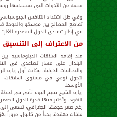
نفسه من الأدوات التي تستخدمها روسيا
وفي ظل اشتداد التنافس الجيوسياسي عل
تقاطع المصالح بين موسكو والدوحة قد 
في إطار "منتدى الدول المصدرة للغاز" 
من الاعتراف إلى التنسيق ا
منذ إقامة العلاقات الدبلوماسية بين
البلدان على مسار تصاعدي في التن
لتحول نوعي في مستوى العلاقات، خ
الأوسط.
زيارة الشيخ تميم اليوم تأتي في لحظة 
النفوذ، وتُختبر فيها قدرة الدول الصغي
رغم صغر حجمها الجغرافي، تسعى إلى 
ملفات معقدة، بدءاً من كابول، مروراً بغز