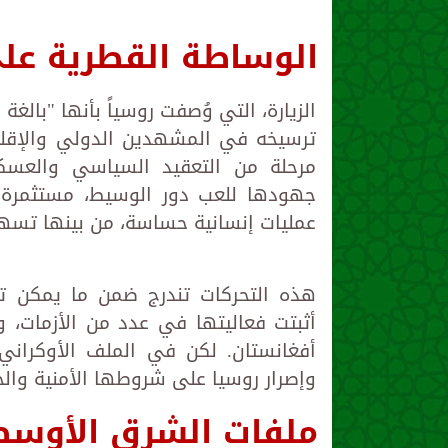
الوساطة القطرية على
الزيارة، التي وُصفت روسياً بأنها "بالغة
ترسيخه في المشهدين الدولي والإقليم
مرحلة من التعقيد السياسي والعسك
جهودها للعب دور الوسيط، مستثمرة ع
عمليات إنسانية حساسة، من بينها تسهي
هذه التحركات تندرج ضمن ما يمكن تس
أثبتت فعاليتها في عدد من الأزمات، و
أفغانستان. لكن في الملف الأوكراني، 
وإصرار روسيا على شروطها الأمنية وا
ملفات الشرق الأوسط