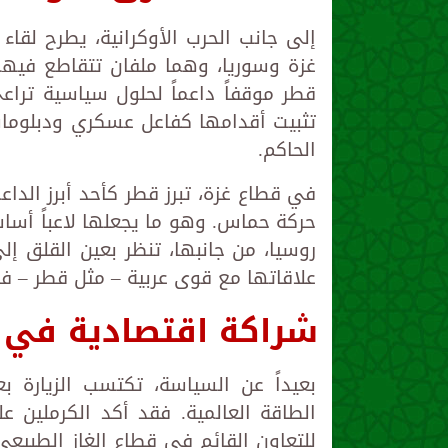
إلى جانب الحرب الأوكرانية، يطرح لقا
غزة وسوريا، وهما ملفان تتقاطع فيهما
قطر موقفاً داعماً لحلول سياسية تر
تثبيت أقدامها كفاعل عسكري ودبلوما
الحاكم.
في قطاع غزة، تبرز قطر كأحد أبرز الداعم
حركة حماس. وهو ما يجعلها لاعباً أسا
روسيا، من جانبها، تنظر بعين القلق 
علاقاتها مع قوى عربية – مثل قطر – فرصة
شراكة اقتصادية في 
بعيداً عن السياسة، تكتسب الزيارة بع
الطاقة العالمية. فقد أكد الكرملين على
للتعاون القائم في قطاع الغاز الطبيع