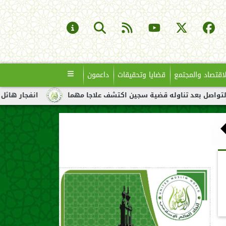
لاقتصاد والمجتمع
قضايا وتحقيقات
داعمون
اوله قضية سجين اكتشف علاجا مهما
انفجار هائل لناقلة نفط قبالة