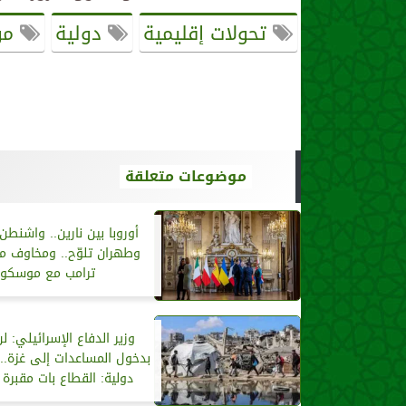
تحولات إقليمية
دولية
مو
موضوعات متعلقة
أوروبا بين نارين.. واشنط
وطهران تلوّح.. ومخاوف م
ترامب مع موسكو
وزير الدفاع الإسرائيلي: ل
بدخول المساعدات إلى غزة..
دولية: القطاع بات مقبرة 