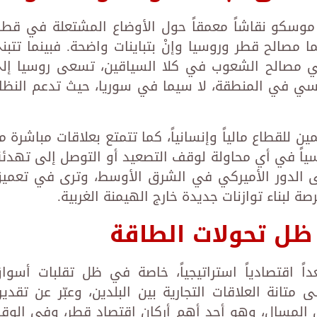
ء موسكو نقاشاً معمقاً حول الأوضاع المشتعلة في قطا
 مصالح قطر وروسيا وإنْ بتباينات واضحة. فبينما تتبن
اعي مصالح الشعوب في كلا السياقين، تسعى روسيا إل
سي في المنطقة، لا سيما في سوريا، حيث تدعم النظا
ين للقطاع مالياً وإنسانياً، كما تتمتع بعلاقات مباشرة م
سياً في أي محاولة لوقف التصعيد أو التوصل إلى تهدئة
إلى الدور الأميركي في الشرق الأوسط، وترى في تعمي
 لبناء توازنات جديدة خارج الهيمنة الغربية.
ظل تحولات الطاقة
داً اقتصادياً استراتيجياً، خاصة في ظل تقلبات أسوا
 متانة العلاقات التجارية بين البلدين، وعبّر عن تقدير
ي المسال، وهو أحد أهم أركان اقتصاد قطر، وفي الوق