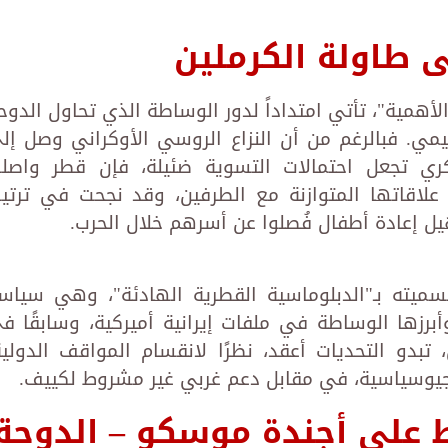
 طاولة الكرملين
 الأهمية"، تأتي امتداداً لدور الوساطة الذي تحاول الدوح
ي. فبالرغم من أن النزاع الروسي الأوكراني وصل إل
ري تجعل احتمالات التسوية ضئيلة، فإن قطر واصل
لاقاتها المتوازنة مع الطرفين، وقد نجحت في ترتي
ل إعادة أطفال فُصلوا عن أسرهم خلال الحرب.
ميته بـ"الدبلوماسية القطرية الهادئة"، وهي سياس
أبرزها الوساطة في ملفات إيرانية أميركية، وسابقًا ف
تبدو التحديات أعقد، نظرًا لانقسام المواقف الدولية
لجيوسياسية، في مقابل دعم غربي غير مشروط لكييف.
 على أجندة موسكو – الدوحة