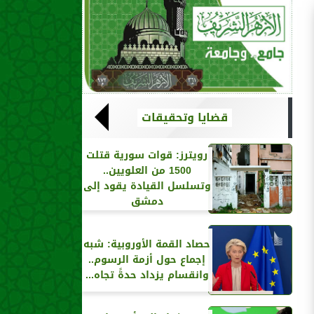
قضايا وتحقيقات
رويترز‏: قوات سورية قتلت
1500 من العلويين..
وتسلسل القيادة يقود إلى
دمشق
حصاد القمة الأوروبية: شبه
إجماع حول أزمة الرسوم..
وانقسام يزداد حدةً تجاه...