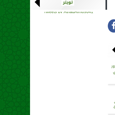
تويتر
Tweets by AthadAlm69641
ر
ي