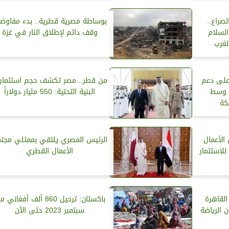
صراع..
بوساطة مصرية قطرية.. بدء مفاوض
لسلام
وقف دائم لإطلاق النار في غزة
لغرب
على دعم
من قطر.. مصر تكشف حجم استثمار
ر وسط
البنية التحتية: 550 مليار دولاراً
كة
الأعمال
الرئيس المصري يلتقي بممثلي مجت
للاستثمار
الأعمال القطري
القاهرة
باكستان: ترحيل 860 ألف أفغاني 
 الرياضة
سبتمبر 2023 حتى الآن