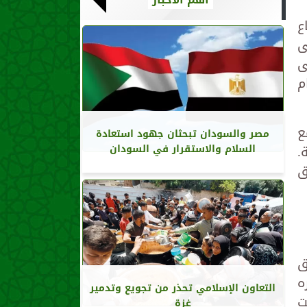
ع
ى
ى
م
ع
مصر والسودان تبحثان جهود استعادة
.
السلام والاستقرار في السودان
ق
ق
ه
التعاون الإسلامي تحذر من تجويع وتدمير
ت
غزة