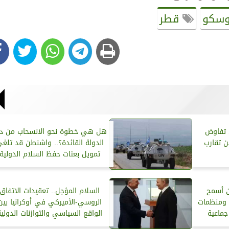
سكو
قطر
ن تفاوض
هل هي خطوة نحو الانسحاب من دو
ن تقارب
الدولة القائدة؟.. واشنطن قد تلغ
تمويل بعثات حفظ السلام الدولية
ن أسمح
السلام المؤجل.. تعقيدات الاتفاق
 ومنظمات
الروسي-الأميركي في أوكرانيا بين
جماعية
الواقع السياسي والتوازنات الدولية