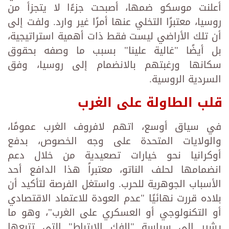
أعلنت موسكو ضمها، أصبحت جزءًا لا يتجزأ من
روسيا، معتبرًا التخلي عنها أمرًا غير وارد. ولفت إلى
أن تلك الأراضي ليست فقط ذات أهمية استراتيجية،
بل أيضًا "غالية علينا" بسبب ما وصفه بحقوق
سكانها ورغبتهم بالانضمام إلى روسيا، وفق
السردية الروسية.
قلب الطاولة على الغرب
في سياق أوسع، اتهم لافروف الغرب عمومًا،
والولايات المتحدة على وجه الخصوص، بدفع
أوكرانيا نحو خيارات تصعيدية من خلال دعم
انضمامها لحلف الناتو، معتبراً هذا الدافع أحد
الأسباب الجوهرية للحرب. واستغل الفرصة لتأكيد أن
بلاده قررت نهائيًا "عدم العودة للاعتماد الاقتصادي
أو التكنولوجي أو العسكري على الغرب"، وهو ما
يشير إلى سياسة "الفك الارتباط" التي تتبعها