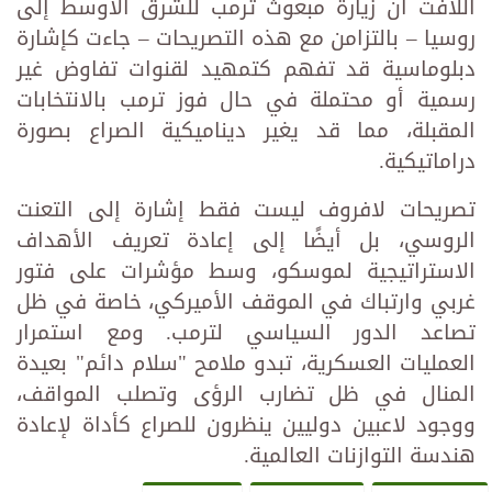
اللافت أن زيارة مبعوث ترمب للشرق الأوسط إلى
روسيا – بالتزامن مع هذه التصريحات – جاءت كإشارة
دبلوماسية قد تفهم كتمهيد لقنوات تفاوض غير
رسمية أو محتملة في حال فوز ترمب بالانتخابات
المقبلة، مما قد يغير ديناميكية الصراع بصورة
دراماتيكية.
تصريحات لافروف ليست فقط إشارة إلى التعنت
الروسي، بل أيضًا إلى إعادة تعريف الأهداف
الاستراتيجية لموسكو، وسط مؤشرات على فتور
غربي وارتباك في الموقف الأميركي، خاصة في ظل
تصاعد الدور السياسي لترمب. ومع استمرار
العمليات العسكرية، تبدو ملامح "سلام دائم" بعيدة
المنال في ظل تضارب الرؤى وتصلب المواقف،
ووجود لاعبين دوليين ينظرون للصراع كأداة لإعادة
هندسة التوازنات العالمية.