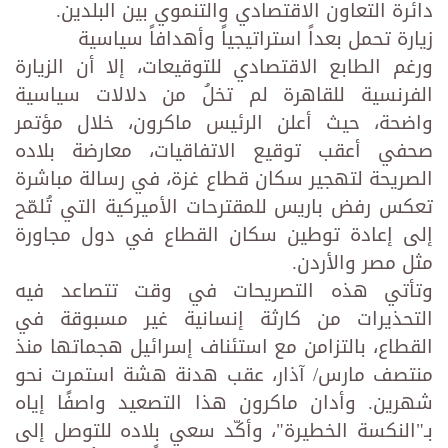
دائرة التعاون الاقتصادي والتنموي بين البلدين.
زيارة تحمل بعداً استراتيجياً وأهدافاً سياسية
ورغم الطابع الاقتصادي للتوقيعات، إلا أن الزيارة
الفرنسية للقاهرة لم تخلُ من دلالات سياسية
واضحة، حيث أعلن الرئيس ماكرون، خلال مؤتمر
صحفي أعقب توقيع الاتفاقيات، معارضة بلاده
الصريحة لتهجير سكان قطاع غزة، في رسالة مباشرة
تعكس رفض باريس للمقترحات الأميركية التي تُلمّح
إلى إعادة توطين سكان القطاع في دول مجاورة
مثل مصر والأردن.
وتأتي هذه التصريحات في وقت تتصاعد فيه
التحذيرات من كارثة إنسانية غير مسبوقة في
القطاع، بالتزامن مع استئناف إسرائيل هجماتها منذ
منتصف مارس/ آذار، عقب هدنة هشة استمرت نحو
شهرين. وأدان ماكرون هذا التصعيد واصفًا إياه
بـ"النكسة الخطيرة"، وأكّد سعي بلاده للتوصل إلى