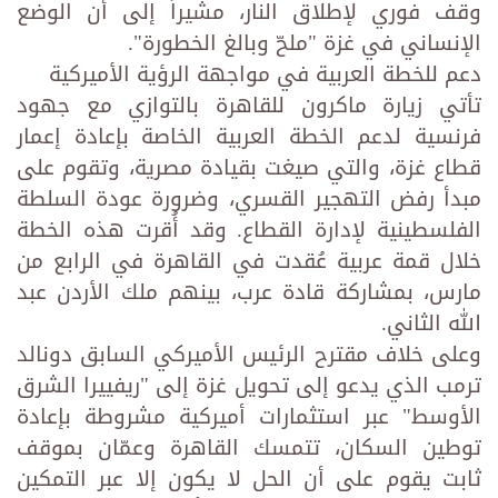
وقف فوري لإطلاق النار، مشيراً إلى أن الوضع
الإنساني في غزة "ملحّ وبالغ الخطورة".
دعم للخطة العربية في مواجهة الرؤية الأميركية
تأتي زيارة ماكرون للقاهرة بالتوازي مع جهود
فرنسية لدعم الخطة العربية الخاصة بإعادة إعمار
قطاع غزة، والتي صيغت بقيادة مصرية، وتقوم على
مبدأ رفض التهجير القسري، وضرورة عودة السلطة
الفلسطينية لإدارة القطاع. وقد أُقرت هذه الخطة
خلال قمة عربية عُقدت في القاهرة في الرابع من
مارس، بمشاركة قادة عرب، بينهم ملك الأردن عبد
الله الثاني.
وعلى خلاف مقترح الرئيس الأميركي السابق دونالد
ترمب الذي يدعو إلى تحويل غزة إلى "ريفييرا الشرق
الأوسط" عبر استثمارات أميركية مشروطة بإعادة
توطين السكان، تتمسك القاهرة وعمّان بموقف
ثابت يقوم على أن الحل لا يكون إلا عبر التمكين