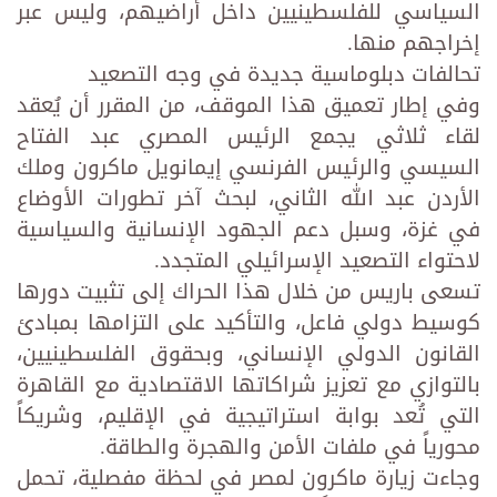
السياسي للفلسطينيين داخل أراضيهم، وليس عبر
إخراجهم منها.
تحالفات دبلوماسية جديدة في وجه التصعيد
وفي إطار تعميق هذا الموقف، من المقرر أن يُعقد
لقاء ثلاثي يجمع الرئيس المصري عبد الفتاح
السيسي والرئيس الفرنسي إيمانويل ماكرون وملك
الأردن عبد الله الثاني، لبحث آخر تطورات الأوضاع
في غزة، وسبل دعم الجهود الإنسانية والسياسية
لاحتواء التصعيد الإسرائيلي المتجدد.
تسعى باريس من خلال هذا الحراك إلى تثبيت دورها
كوسيط دولي فاعل، والتأكيد على التزامها بمبادئ
القانون الدولي الإنساني، وبحقوق الفلسطينيين،
بالتوازي مع تعزيز شراكاتها الاقتصادية مع القاهرة
التي تُعد بوابة استراتيجية في الإقليم، وشريكاً
محورياً في ملفات الأمن والهجرة والطاقة.
وجاءت زيارة ماكرون لمصر في لحظة مفصلية، تحمل