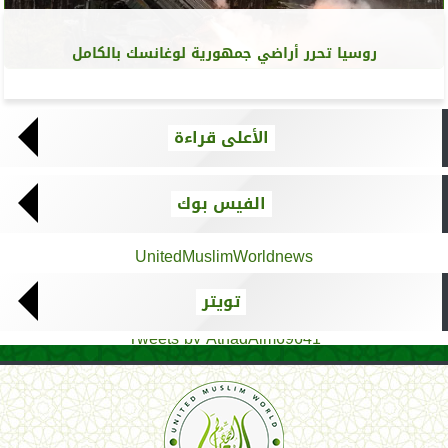
روسيا تحرر أراضي جمهورية لوغانسك بالكامل
الأعلى قراءة
الفيس بوك
UnitedMuslimWorldnews
تويتر
Tweets by AthadAlm69641