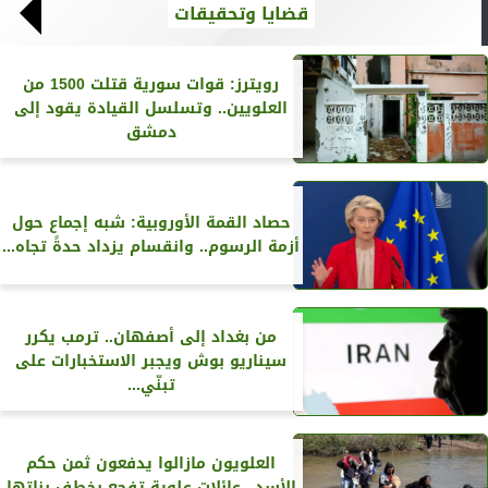
قضايا وتحقيقات
رويترز‏: قوات سورية قتلت 1500 من
العلويين.. وتسلسل القيادة يقود إلى
دمشق
حصاد القمة الأوروبية: شبه إجماع حول
أزمة الرسوم.. وانقسام يزداد حدةً تجاه...
من بغداد إلى أصفهان.. ترمب يكرر
سيناريو بوش ويجبر الاستخبارات على
تبنّي...
العلويون مازالوا يدفعون ثمن حكم
الأسد.. عائلات علوية تفجع بخطف بناتها