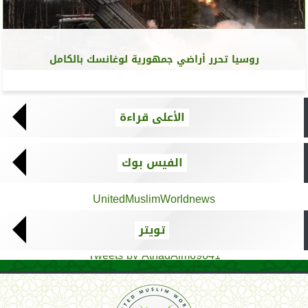
روسيا تحرر أراضي جمهورية لوغانسك بالكامل
الأعلى قراءة
الفيس بوك
UnitedMuslimWorldnews
تويتر
Tweets by AthadAlm69641