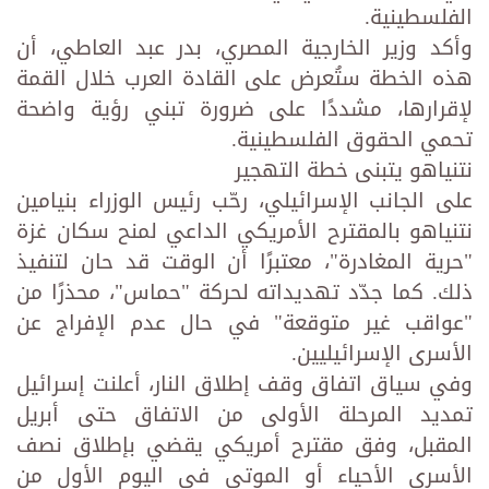
الفلسطينية.
وأكد وزير الخارجية المصري، بدر عبد العاطي، أن
هذه الخطة ستُعرض على القادة العرب خلال القمة
لإقرارها، مشددًا على ضرورة تبني رؤية واضحة
تحمي الحقوق الفلسطينية.
نتنياهو يتبنى خطة التهجير
على الجانب الإسرائيلي، رحّب رئيس الوزراء بنيامين
نتنياهو بالمقترح الأمريكي الداعي لمنح سكان غزة
"حرية المغادرة"، معتبرًا أن الوقت قد حان لتنفيذ
ذلك. كما جدّد تهديداته لحركة "حماس"، محذرًا من
"عواقب غير متوقعة" في حال عدم الإفراج عن
الأسرى الإسرائيليين.
وفي سياق اتفاق وقف إطلاق النار، أعلنت إسرائيل
تمديد المرحلة الأولى من الاتفاق حتى أبريل
المقبل، وفق مقترح أمريكي يقضي بإطلاق نصف
الأسرى الأحياء أو الموتى في اليوم الأول من