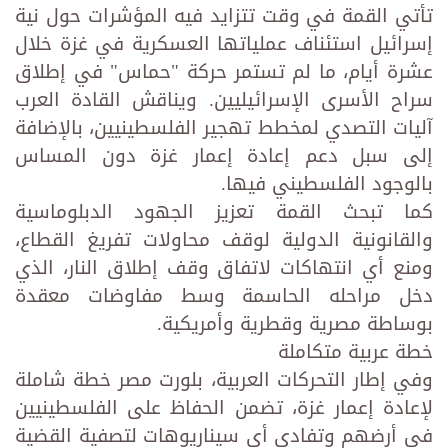
تأتي القمة في وقت تتزايد فيه المؤشرات حول نية
إسرائيل استئناف عملياتها العسكرية في غزة خلال
عشرة أيام، ما لم تستمر حركة "حماس" في إطلاق
سراح الأسرى الإسرائيليين. ويناقش القادة العرب
آليات التصدي لمخطط تهجير الفلسطينيين، بالإضافة
إلى سبل دعم إعادة إعمار غزة دون المساس
بالوجود الفلسطيني فيها.
كما تبحث القمة تعزيز الجهود الدبلوماسية
والقانونية الدولية لوقف محاولات تفريغ القطاع،
ومنع أي انتهاكات لاتفاق وقف إطلاق النار، الذي
دخل مراحله الحاسمة وسط مفاوضات معقدة
بوساطة مصرية وقطرية وأمريكية.
خطة عربية متكاملة
وفي إطار التحركات العربية، بلورت مصر خطة شاملة
لإعادة إعمار غزة، تضمن الحفاظ على الفلسطينيين
في أرضهم وتفادي أي سيناريوهات لتصفية القضية