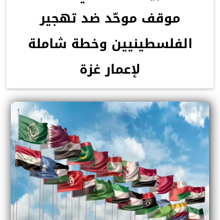
موقف موحّد ضد تهجير
الفلسطينيين وخطة شاملة
لإعمار غزة