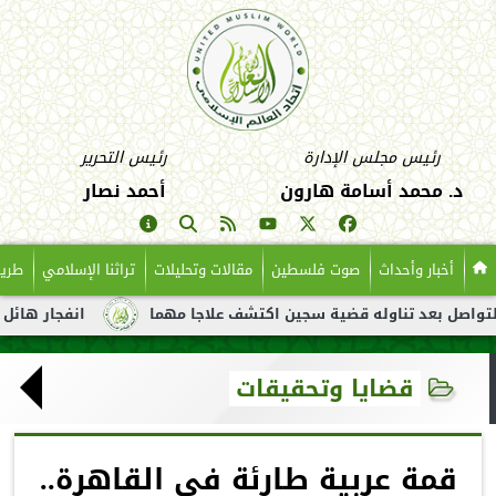
رئيس مجلس الإدارة
رئيس التحرير
د. محمد أسامة هارون
أحمد نصار
أخبار وأحداث
صوت فلسطين
مقالات وتحليلات
تراثنا الإسلامي
طريق
عد تناوله قضية سجين اكتشف علاجا مهما
انفجار هائل لناقلة نفط 
قضايا وتحقيقات
قمة عربية طارئة في القاهرة..