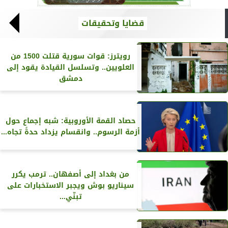
قضايا وتحقيقات
رويترز‏: قوات سورية قتلت 1500 من
العلويين.. وتسلسل القيادة يقود إلى
دمشق
حصاد القمة الأوروبية: شبه إجماع حول
أزمة الرسوم.. وانقسام يزداد حدةً تجاه...
من بغداد إلى أصفهان.. ترمب يكرر
سيناريو بوش ويجبر الاستخبارات على
تبنّي...