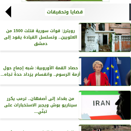
قضايا وتحقيقات
رويترز‏: قوات سورية قتلت 1500 من
العلويين.. وتسلسل القيادة يقود إلى
دمشق
حصاد القمة الأوروبية: شبه إجماع حول
أزمة الرسوم.. وانقسام يزداد حدةً تجاه...
من بغداد إلى أصفهان.. ترمب يكرر
سيناريو بوش ويجبر الاستخبارات على
تبنّي...