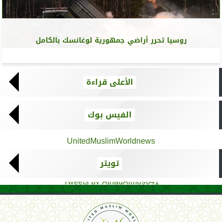
روسيا تحرر أراضي جمهورية لوغانسك بالكامل
الأعلى قراءة
الفيس بوك
UnitedMuslimWorldnews
تويتر
Tweets by AthadAlm69641