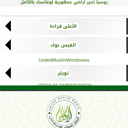
روسيا تحرر أراضي جمهورية لوغانسك بالكامل
الأعلى قراءة
الفيس بوك
UnitedMuslimWorldnews
تويتر
Tweets by AthadAlm69641