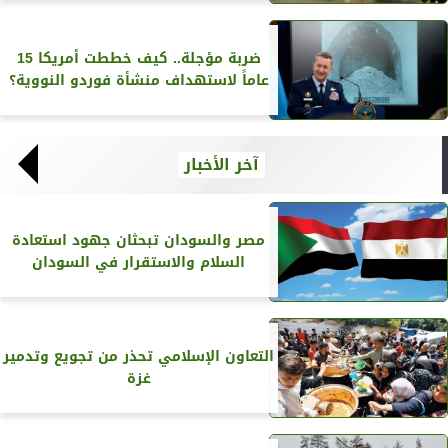
ضربة مؤجلة.. كيف خططت أمريكا 15
عاماً لاستهداف منشأة فوردو النووية؟
آخر الأخبار
مصر والسودان تبحثان جهود استعادة
السلام والاستقرار في السودان
التعاون الإسلامي تحذر من تجويع وتدمير
غزة