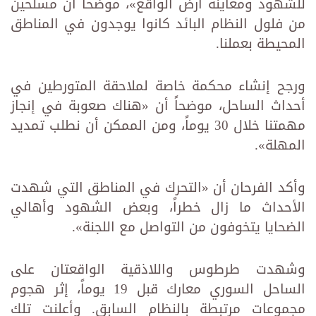
للشهود ومعاينة أرض الواقع»، موضحاً أن مسلحين
من فلول النظام البائد كانوا يوجدون في المناطق
المحيطة بعملنا.
ورجح إنشاء محكمة خاصة لملاحقة المتورطين في
أحداث الساحل، موضحاً أن «هناك صعوبة في إنجاز
مهمتنا خلال 30 يوماً، ومن الممكن أن نطلب تمديد
المهلة».
وأكد الفرحان أن «التحرك في المناطق التي شهدت
الأحداث ما زال خطراً، وبعض الشهود وأهالي
الضحايا يتخوفون من التواصل مع اللجنة».
وشهدت طرطوس واللاذقية الواقعتان على
الساحل السوري معارك قبل 19 يوماً، إثر هجوم
مجموعات مرتبطة بالنظام السابق. وأعلنت تلك