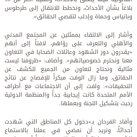
بلاغاً بشأن الأحداث، ونخطط للانتقال إلى طرطوس
وبانياس وحماة وإدلب لتقصي الحقائق».
وأشار إلى الالتقاء بممثلين عن المجتمع المدني
والأهلي والتعرف على رؤاهم، لافتاً إلى أنهم
«يقدرون دور الشهود وعائلات الضحايا في التعاون
معنا ونحترم خصوصياتهم». وأضاف: «ظروفنا ليست
مثالية ونحتاج لتعاون من الجميع للكشف عن
الحقائق، وما زال الوقت مبكراً للإفصاح عن نتائج
التحقيقات». ولفت إلى أن الاجتماعات مع أطراف
الأمم المتحدة كانت إيجابية جداً والمنظمة الدولية
رحبت بتشكيل اللجنة وبعملها.
وأفاد الفرحان بـ«دخول كل المناطق التي شهدت
أحداثاً، ونريد أن نمضي في عملنا بالاستماع