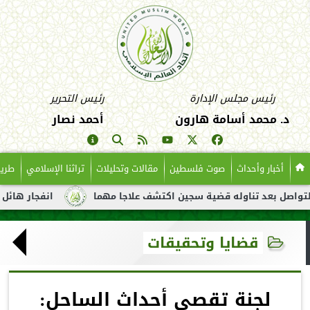
رئيس مجلس الإدارة
رئيس التحرير
د. محمد أسامة هارون
أحمد نصار
أخبار وأحداث
صوت فلسطين
مقالات وتحليلات
تراثنا الإسلامي
طريق
د تناوله قضية سجين اكتشف علاجا مهما
انفجار هائل لناقلة نفط ق
قضايا وتحقيقات
لجنة تقصي أحداث الساحل: