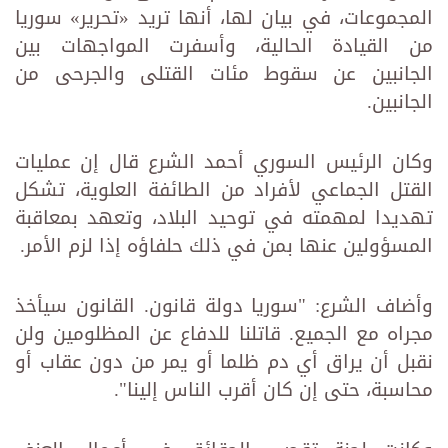
المجموعات، في بيان لها، أنها تريد «تحرير» سوريا
من القيادة الحالية، وأسفرت المواجهات بين
الجانبين عن سقوط مئات القتلى والجرحى من
الجانبين.
وكان الرئيس السوري أحمد الشرع قال إن عمليات
القتل الجماعي لأفراد من الطائفة العلوية، تشكل
تهديدا لمهمته في ‏توحيد البلاد، وتعهد بمعاقبة
المسؤولين عنها بمن في ذلك حلفاؤه إذا لزم الأمر.‏
وأضاف الشرع: "سوريا دولة قانون. القانون سيأخذ
مجراه مع الجميع. قاتلنا للدفاع عن المظلومين ولن
نقبل أن يراق ‏أي دم ظلما أو يمر من دون عقاب أو
محاسبة، حتى إن كان أقرب الناس إلينا".‏