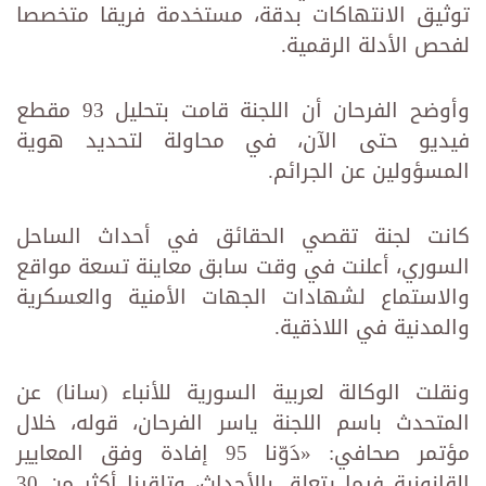
توثيق الانتهاكات بدقة، مستخدمة فريقا متخصصا
لفحص الأدلة الرقمية.
وأوضح الفرحان أن اللجنة قامت بتحليل 93 مقطع
فيديو حتى الآن، في محاولة لتحديد هوية
المسؤولين عن الجرائم.
كانت لجنة تقصي الحقائق في أحداث الساحل
السوري، أعلنت في وقت سابق معاينة تسعة مواقع
والاستماع لشهادات الجهات الأمنية والعسكرية
والمدنية في اللاذقية.
ونقلت الوكالة لعربية السورية للأنباء (سانا) عن
المتحدث باسم اللجنة ياسر الفرحان، قوله، خلال
مؤتمر صحافي: «دَوّنا 95 إفادة وفق المعايير
القانونية فيما يتعلق بالأحداث، وتلقينا أكثر من 30