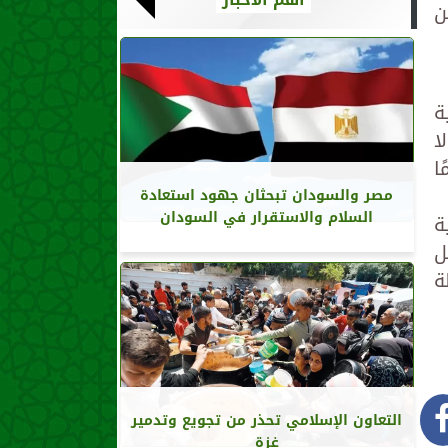
ن
ة
ا
امًا
مصر والسودان تبحثان جهود استعادة
السلام والاستقرار في السودان
ة
ل
ة
التعاون الإسلامي تحذر من تجويع وتدمير
غزة