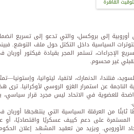
توقيت القاهرة
وروبية إلى بروكسل، والتي تدعو إلى تسريع انضما
التوترات السياسية داخل التكتل حول ملف التوسّع. فبينم
ع الإجراءات، تستمر المجر بقيادة فيكتور أوربان ف
تقبلي غير محسوم.
د، فنلندا، الدنمارك، لاتفيا، ليتوانيا، وإستونيا—تمث
ة الناجمة عن استمرار الغزو الروسي لأوكرانيا. ترى هذ
واضحة للعضوية في الاتحاد ليس مجرد قرار سياسي، ب
.
ثابتًا من العرقلة السياسية التي ينتهجها أوربان ف
 المستمرة على دعم كييف عسكريًا واقتصاديًا، أو عب
حاد الأوروبي. ويزيد من تعقيد المشهد إعلان الحكوم