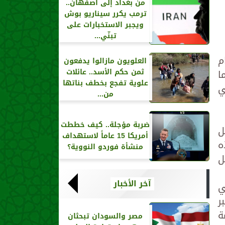
من بغداد إلى أصفهان..
ترمب يكرر سيناريو بوش
ويجبر الاستخبارات على
تبنّي...
م
العلويون مازالوا يدفعون
ا
ثمن حكم الأسد.. عائلات
علوية تفجع بخطف بناتها
ي
من...
ضربة مؤجلة.. كيف خططت
ل
أمريكا 15 عاماً لاستهداف
ه
منشأة فوردو النووية؟
ل
آخر الأخبار
ي
ر
ة
مصر والسودان تبحثان