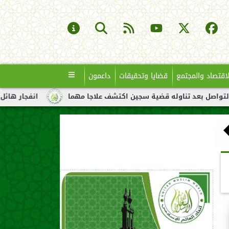
لاقتصاد والمجتمع
قضايا وتحقيقات
داعمون
تناوله قضية سجين اكتشف علاجا مهما
انفجار هائل لناقلة نفط قبا