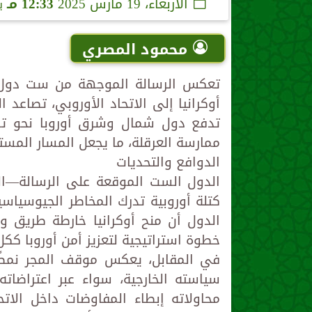
الأربعاء، 19 مارس 2025
12:33 مـ
ب
محمود المصري
تعكس الرسالة الموجهة من ست دول أ
أوكرانيا إلى الاتحاد الأوروبي، تصاعد 
تدفع دول شمال وشرق أوروبا نحو تسري
ممارسة العرقلة، ما يجعل المسار المس
الدوافع والتحديات
الدول الست الموقعة على الرسالة—السوي
كتلة أوروبية تدرك المخاطر الجيوسياسي
الدول أن منح أوكرانيا خارطة طريق 
خطوة استراتيجية لتعزيز أمن أوروبا ككل
في المقابل، يعكس موقف المجر نمطًا 
سياسته الخارجية، سواء عبر اعتراضاته
محاولاته إبطاء المفاوضات داخل الات