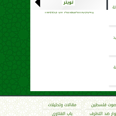
تويتر
ثة
Tweets by AthadAlm69641
د
ة
وت فلسطين
مقالات وتحليلات
ار ضد التطرف
باب الفتاوى