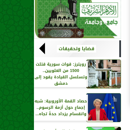
قضايا وتحقيقات
رويترز‏: قوات سورية قتلت
1500 من العلويين..
وتسلسل القيادة يقود إلى
دمشق
حصاد القمة الأوروبية: شبه
إجماع حول أزمة الرسوم..
وانقسام يزداد حدةً تجاه...