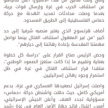
وفي وقت سابق من هذا الأسبوع، أعلن نتانياهو
عن استئناف الحرب في غزة وإرسال قوات برية،
بعدما وصلت محادثات تمديد الهدنة مع حركة
حماس الفلسطينية إلى الطريق المسدود.
أضاف هرتسوج الذي يعتبر منصبه شرفيا إلى حد
كبير "من غير المعقول استئناف القتال بينما نواصل
مهمتنا المقدسة بإعادة رهائننا إلى ديارهم".
وحض الرئيس صناع القرار على "دراسة كل خطوة
بعناية وتقييم ما إذا كانت ستعزز الصمود الوطني"،
منتقدا قرار استئناف القتال في غزة في ظل
استمرار وجود رهائن إسرائيليين.
واصلت إسرائيل تصعيدها العسكري في غزة، بدعم
أمريكي كامل، حيث حمّلت واشنطن حركة «حماس»
مسؤولية تجدد العنف. وأعلن الجيش الإسرائيلي،
أمس، اغتيال قائد جهاز الأمن العام في غزة رشيد