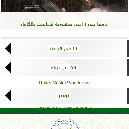
روسيا تحرر أراضي جمهورية لوغانسك بالكامل
الأعلى قراءة
الفيس بوك
UnitedMuslimWorldnews
تويتر
Tweets by AthadAlm69641