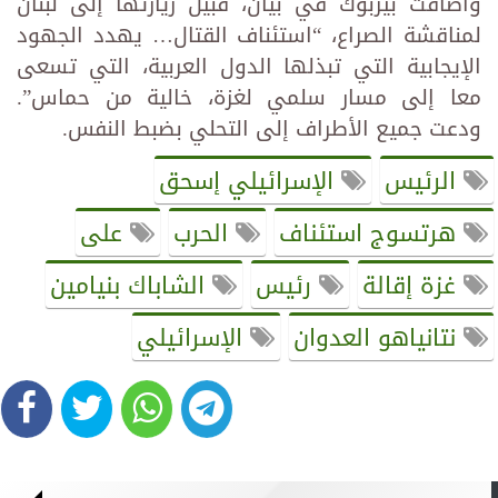
وأضافت بيربوك في بيان، قبيل زيارتها إلى لبنان
لمناقشة الصراع، “استئناف القتال… يهدد الجهود
الإيجابية التي تبذلها ‏الدول العربية، التي تسعى
معا إلى مسار سلمي لغزة، خالية من حماس”.
ودعت جميع الأطراف إلى التحلي بضبط ‏النفس.‏
الرئيس
الإسرائيلي إسحق
هرتسوج استئناف
الحرب
على
غزة إقالة
رئيس
الشاباك بنيامين
نتانياهو العدوان
الإسرائيلي