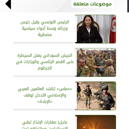
موضوعات متعلقة
الرئيس التونسي يقيل رئيس
وزرائه وسط أجواء سياسية
مضطربة
الجيش السوداني يعلن السيطرة
على القصر الرئاسي والوزارات في
الخرطوم
«حماس» تناشد العالمين العربي
والإسلامي التدخل لوقف
«الإبادة»
عاجل| صفارات الإنذار تبقي
الإسرائيليين و«نتنياهو تحت