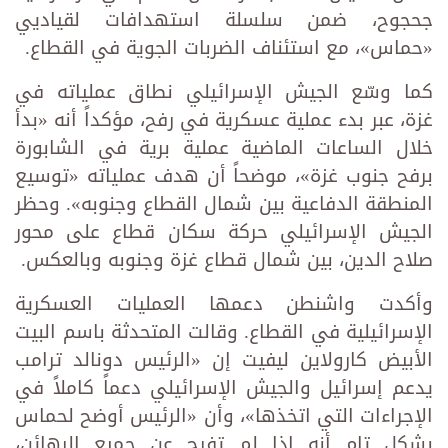
جحجوح، ضمن سلسلة استهدافات لقياديي
«حماس»، مع استئناف الضربات الجوية في القطاع.
كما وسّع الجيش الإسرائيلي نطاق عملياته في
غزة، عبر بدء عملية عسكرية في رفح، مؤكداً أنه «بدأ
خلال الساعات الماضية عملية برية في الشابورة
برفح جنوب غزة»، موضحاً أن هدف عملياته «توسيع
المنطقة الدفاعية بين شمال القطاع وجنوبه». وحظر
الجيش الإسرائيلي حركة سكان قطاع على محور
صلاح الدين، بين شمال قطاع غزة وجنوبه وبالعكس.
وأكدت واشنطن دعمها العمليات العسكرية
الإسرائيلية في القطاع. وقالت المتحدثة باسم البيت
الأبيض كارولاين ليفيت إن «الرئيس دونالد ترامب
يدعم إسرائيل والجيش الإسرائيلي دعماً كاملاً في
الإجراءات التي اتخذها»، وأن «الرئيس أوضح لحماس
بشكل تام أنه إذا لم تفرج عن جميع الرهائن،