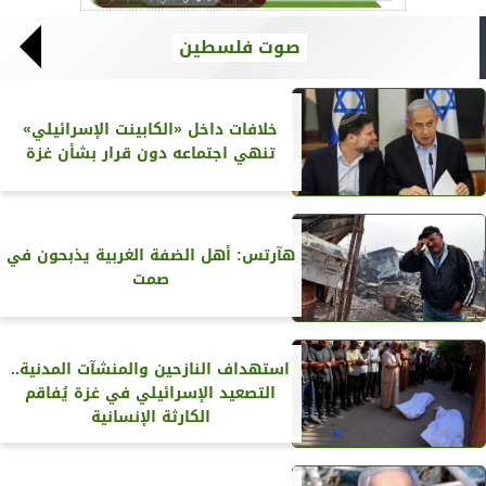
صوت فلسطين
خلافات داخل «الكابينت الإسرائيلي»
تنهي اجتماعه دون قرار بشأن غزة
هآرتس: أهل الضفة الغربية يذبحون في
صمت
استهداف النازحين والمنشآت المدنية..
التصعيد الإسرائيلي في غزة يُفاقم
الكارثة الإنسانية