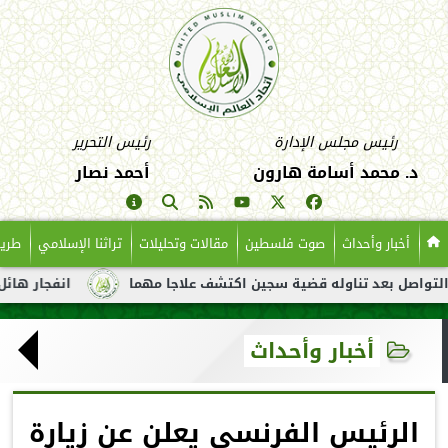
رئيس مجلس الإدارة
رئيس التحرير
د. محمد أسامة هارون
أحمد نصار
أخبار وأحداث
صوت فلسطين
مقالات وتحليلات
تراثنا الإسلامي
طريق
بعد تناوله قضية سجين اكتشف علاجا مهما
انفجار هائل لناقلة نفط
أخبار وأحداث
الرئيس الفرنسي يعلن عن زيارة