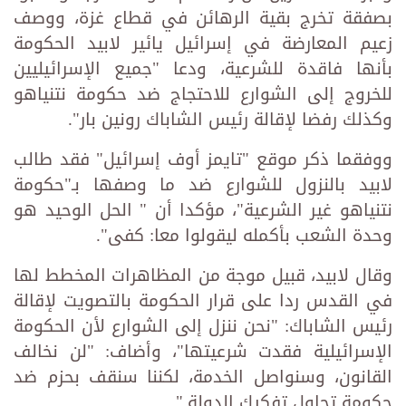
بصفقة تخرج بقية الرهائن في قطاع غزة، ووصف
زعيم المعارضة في إسرائيل يائير لابيد الحكومة
بأنها فاقدة للشرعية، ودعا "جميع الإسرائيليين
للخروج إلى الشوارع للاحتجاج ضد حكومة نتنياهو
وكذلك رفضا لإقالة رئيس الشاباك رونين بار".
ووفقما ذكر موقع "تايمز أوف إسرائيل" فقد طالب
لابيد بالنزول للشوارع ضد ما وصفها بـ"حكومة
نتنياهو غير الشرعية"، مؤكدا أن " الحل الوحيد هو
وحدة الشعب بأكمله ليقولوا معا: كفى".
وقال لابيد، قبيل موجة من المظاهرات المخطط لها
في القدس ردا على قرار الحكومة بالتصويت لإقالة
رئيس الشاباك: "نحن ننزل إلى الشوارع لأن الحكومة
الإسرائيلية فقدت شرعيتها"، وأضاف: "لن نخالف
القانون، وسنواصل الخدمة، لكننا سنقف بحزم ضد
حكومة تحاول تفكيك الدولة."