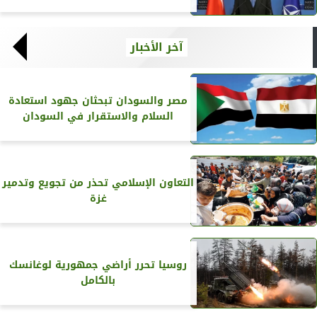
آخر الأخبار
مصر والسودان تبحثان جهود استعادة
السلام والاستقرار في السودان
التعاون الإسلامي تحذر من تجويع وتدمير
غزة
روسيا تحرر أراضي جمهورية لوغانسك
بالكامل