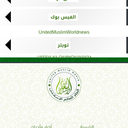
الفيس بوك
UnitedMuslimWorldnews
تويتر
Tweets by AthadAlm69641
اتحاد العالم الإسلامي
الرئيسية
أخبار وأحداث