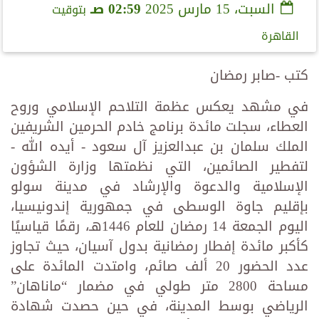
السبت، 15 مارس 2025
02:59 صـ
بتوقيت
القاهرة
كتب -صابر رمضان
في مشهد يعكس عظمة التلاحم الإسلامي وروح
العطاء، سجلت مائدة برنامج خادم الحرمين الشريفين
الملك سلمان بن عبدالعزيز آل سعود - أيده الله -
لتفطير الصائمين، التي نظمتها وزارة الشؤون
الإسلامية والدعوة والإرشاد في مدينة سولو
بإقليم جاوة الوسطى في جمهورية إندونيسيا،
اليوم الجمعة 14 رمضان للعام 1446هـ، رقمًا قياسيًا
كأكبر مائدة إفطار رمضانية بدول آسيان، حيث تجاوز
عدد الحضور 20 ألف صائم، وامتدت المائدة على
مساحة 2800 متر طولي في مضمار “ماناهان”
الرياضي بوسط المدينة، في حين حصدت شهادة