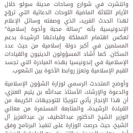
وانتشرت في شوارع وساحات مدينة سولو خلال
الأيام الثلاثة الماضية اللوحات الدعائية التي تروّج
لهذا الحدث الفريد، الذي وصفته وسائل الإعلام
الإندونيسية بأنه “رسالة محبة وأخوة إسلامية”
تعكس اهتمام المملكة وقيادتها الرشيدة بدعم
المسلمين في أكبر دولة إسلامية من حيث عدد
السكان. كما أشاد المسؤولون الدينيون والقيادات
الإسلامية في إندونيسيا بهذه المبادرة التي تجسد
القيم الإسلامية وتعزز روابط الأخوة بين الشعوب.
وأوضح المتحدث الرسمي لوزارة الشؤون الإسلامية
والدعوة والإرشاد، الأستاذ عبدالله بن يتيم العنزي،
أن هذا الإنجاز يأتي تتويجًا للتوجيهات الكريمة من
القيادة الرشيدة، والمتابعة المستمرة من معالي
الوزير الشيخ الدكتور عبداللطيف بن عبدالعزيز آل
الشيخ، حيث حرصت الوزارة على تنفيذ البرنامج وفق