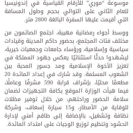
موسوعة “موري” للأرقام القياسية في إندونيسيا
للعام الثاني على التوالي بحجم وطول المسافة
التي أقيمت عليها السفرة البالغة 2800 متر.
ووسط أجواء رمضانية مهيبة، اجتمع الصائمون من
مختلف فئات المجتمع، بحضور حاكم المدينة وقيادات
سياسية وإسلامية، ورؤساء جامعات وجمعيات خيرية،
ليشهدوا حدثًا استثنائيًا يعكس جهود المملكة في
تعزيز الأخوة الإسلامية ومد جسور المحبة بين
الشعوب المسلمة. وقد شارك في إعداد المائدة 20
مطعمًا محليًا، بإشراف قرابة 590 مشرفًا وعاملًا،
فيما هيأت الوزارة الموقع بكافة التجهيزات لضمان
سلامة الحضور وراحتهم، من خلال توفير مظلات
للوقاية من الأمطار، و15 سيارة إسعاف، وشركة
نظافة وتشغيل، بالإضافة إلى طاقم أمني لإدارة
الحشود وتنظيم توزيع الوجبات على امتداد المائدة.