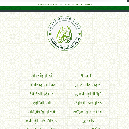
Tweets by AthadAlm69641
اتحاد العالم الإسلامي
الرئيسية
أخبار وأحداث
صوت فلسطين
مقالات وتحليلات
تراثنا الإسلامي
طريق الحقيقة
حوار ضد التطرف
باب الفتاوى
الاقتصاد والمجتمع
قضايا وتحقيقات
داعمون
حركات ضد الإسلام