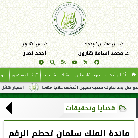
رئيس مجلس الإدارة
رئيس التحرير
د. محمد أسامة هارون
أحمد نصار
أخبار وأحداث
صوت فلسطين
مقالات وتحليلات
تراثنا الإسلامي
طريق
 تناوله قضية سجين اكتشف علاجا مهما
انفجار هائل لناقلة نفط قب
قضايا وتحقيقات
مائدة الملك سلمان تحطم الرقم