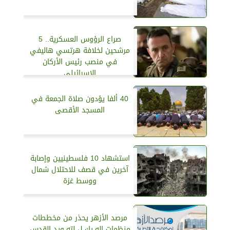
صراع الرؤوس العسكرية.. 5
مرشحين لخلافة هرتسي هاليفي
في منصب رئيس الأركان
الإسرائيلي
40 ألفا يؤدون صلاة الجمعة في
المسجد الأقصى
استشهاد 10 فلسطينيين وإصابة
آخرين في قصف للاحتلال شمال
ووسط غزة
مرصد الأزهر يحذر من مخططات
منظمات اله.يك.ل لته.ويد القدس