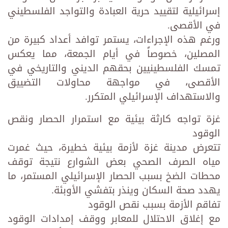
إسرائيلية لتقييد حرية العبادة والتواجد الفلسطيني
في الأقصى.
ورغم هذه الإجراءات، يستمر توافد أعداد كبيرة من
المصلين، خصوصاً في أيام الجمعة، مما يعكس
تمسك الفلسطينيين بحقهم الديني والتاريخي في
الأقصى، في مواجهة محاولات التضييق
والاستهداف الإسرائيلي المتكرر.
غزة تواجه كارثة بيئية مع استمرار الحصار ونقص
الوقود
تتعرض مدينة غزة لأزمة بيئية خطيرة، حيث غمرت
مياه الصرف الصحي بعض الشوارع نتيجة توقف
محطات الضخ بسبب الحصار الإسرائيلي المستمر، ما
يهدد صحة السكان وينذر بتفشي الأوبئة.
تفاقم الأزمة بسبب نقص الوقود
مع إغلاق الاحتلال للمعابر ووقف إمدادات الوقود