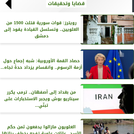
قضايا وتحقيقات
رويترز‏: قوات سورية قتلت 1500 من
العلويين.. وتسلسل القيادة يقود إلى
دمشق
حصاد القمة الأوروبية: شبه إجماع حول
أزمة الرسوم.. وانقسام يزداد حدةً تجاه...
من بغداد إلى أصفهان.. ترمب يكرر
سيناريو بوش ويجبر الاستخبارات على
تبنّي...
العلويون مازالوا يدفعون ثمن حكم
الأسد.. عائلات علوية تفجع بخطف بناتها