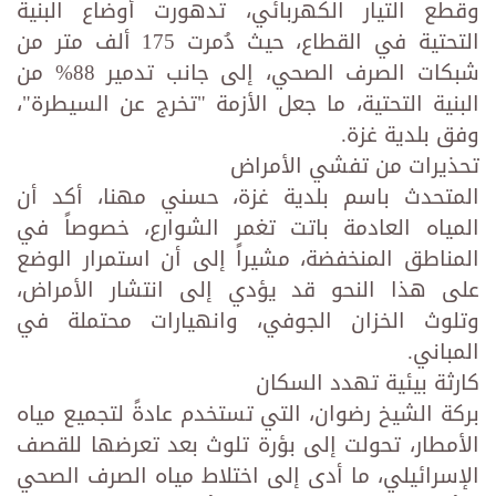
وقطع التيار الكهربائي، تدهورت أوضاع البنية
التحتية في القطاع، حيث دُمرت 175 ألف متر من
شبكات الصرف الصحي، إلى جانب تدمير 88% من
البنية التحتية، ما جعل الأزمة "تخرج عن السيطرة"،
وفق بلدية غزة.
تحذيرات من تفشي الأمراض
المتحدث باسم بلدية غزة، حسني مهنا، أكد أن
المياه العادمة باتت تغمر الشوارع، خصوصاً في
المناطق المنخفضة، مشيراً إلى أن استمرار الوضع
على هذا النحو قد يؤدي إلى انتشار الأمراض،
وتلوث الخزان الجوفي، وانهيارات محتملة في
المباني.
كارثة بيئية تهدد السكان
بركة الشيخ رضوان، التي تستخدم عادةً لتجميع مياه
الأمطار، تحولت إلى بؤرة تلوث بعد تعرضها للقصف
الإسرائيلي، ما أدى إلى اختلاط مياه الصرف الصحي