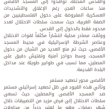
والقدس المحتلة، توافدوا إلى المسجد الأقصى
منذ ساعات الفجر، رغم الإغلاق والتشديدات
العسكرية المفروضة على دخول الفلسطينيين من
الضفة الغربية، حيث سمحت سلطات الاحتلال لعدد
محدود فقط بالدخول إلى القدس.
ووثقت مصادر محلية انتشاراً مكثفاً لقوات الاحتلال
وعناصر الشرطة الإسرائيلية في محيط المسجد
الأقصى، حيث تم منع العديد من الشبان من دخول
المسجد، وسط حواجز أمنية وتفتيش دقيق على
المصلين، مما تسبب في طوابير طويلة عند مداخل
البلدة القديمة.
الأقصى محور تصعيد مستمر
وتأتي هذه القيود في ظل تصعيد إسرائيلي مستمر
ضد المسجد الأقصى والمصلين، حيث تسعى
سلطات الاحتلال إلى فرض مزيد من التضييقات خلال
شهر رمضان، وهو ما يُعتبر جزءاً من محاولات