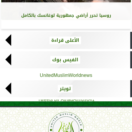
روسيا تحرر أراضي جمهورية لوغانسك بالكامل
الأعلى قراءة
الفيس بوك
UnitedMuslimWorldnews
تويتر
Tweets by AthadAlm69641