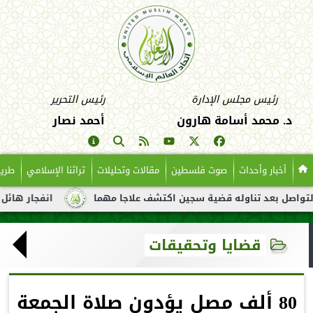
رئيس مجلس الإدارة
رئيس التحرير
د. محمد أسامة هارون
أحمد نصار
أخبار وأحداث
صوت فلسطين
مقالات وتحليلات
تراثنا الإسلامي
طريق
عد تناوله قضية سجين اكتشف علاجا مهما
انفجار هائل لناقلة نفط 
قضايا وتحقيقات
80 ألف مصل يؤدون صلاة الجمعة