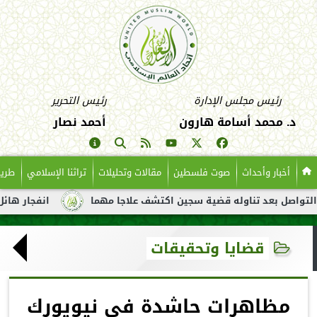
رئيس مجلس الإدارة
رئيس التحرير
د. محمد أسامة هارون
أحمد نصار
أخبار وأحداث
صوت فلسطين
مقالات وتحليلات
تراثنا الإسلامي
طريق
ل بعد تناوله قضية سجين اكتشف علاجا مهما
انفجار هائل لناقلة ن
قضايا وتحقيقات
مظاهرات حاشدة في نيويورك