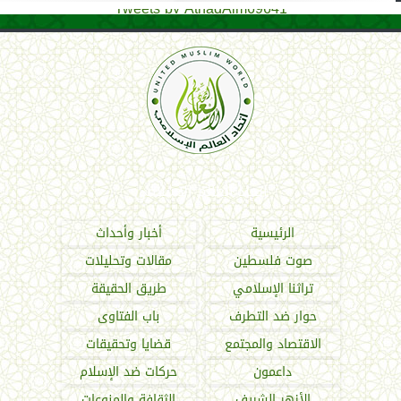
Tweets by AthadAlm69641
اتحاد العالم الإسلامي
الرئيسية
أخبار وأحداث
صوت فلسطين
مقالات وتحليلات
تراثنا الإسلامي
طريق الحقيقة
حوار ضد التطرف
باب الفتاوى
الاقتصاد والمجتمع
قضايا وتحقيقات
داعمون
حركات ضد الإسلام
الأزهر الشريف
الثقافة والمنوعات