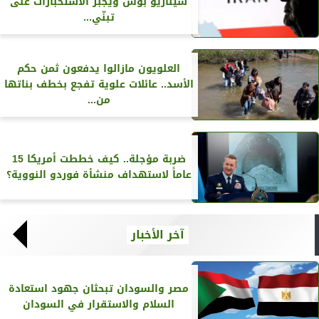
سيناريو بوش ويجبر الاستخبارات على
تبنّي...
العلويون مازالوا يدفعون ثمن حكم
الأسد.. عائلات علوية تفجع بخطف بناتها
من...
ضربة مؤجلة.. كيف خططت أمريكا 15
عاماً لاستهداف منشأة فوردو النووية؟
آخر الأخبار
مصر والسودان تبحثان جهود استعادة
السلام والاستقرار في السودان