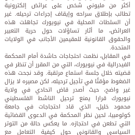
أكثر من مليوني شخص على عرائض إلكترونية
تطالب بإطلاق سراحه وإيقاف إجراءات ترحيله. غير
أن السلطات المحلية في نيويورك تجاهلت هذه
العرائض، ما أثار تساؤلات حول حرية التعبير
والحقوق القانونية للمقيمين الأجانب في الولايات
المتحدة.
في المقابل، نظمت احتجاجات حاشدة أمام المحكمة
الفيدرالية في نيويورك، التي من المقرر أن تنظر في
قضيته خلال جلسة استماع مرتقبة. وقد نجحت هذه
الضغوط مؤقتًا في تأجيل ترحيله، لكن مصيره لا يزال
غير واضح، حيث أصدر قاض اتحادي في ولاية
نيويورك قرارا يمنع ترحيل الناشط الفلسطيني
محمود خليل، الذي قاد احتجاجات في جامعة
كولومبيا، لحين نظر المحكمة في الدعوى القضائية
التي تطعن في احتجازه. ما يعكس حالة من التوتر
السياسي والقانوني حول كيفية التعامل مع