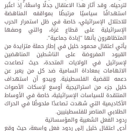
لترحيله. وقد أثار هذا الاعتقال جدلًا واسعًا، إذ اعتُبر
استهدافًا سياسيًا مرتبطًا بمواقفه المناهضة
للاحتلال الإسرائيلي، خاصة في ظل استمرار الحرب
الإسرائيلية على قطاع غزة، والتي وصفها
المتظاهرون بأنها "إبادة جماعية".
يأتي اعتقال محمود خليل في إطار حملة متزايدة من
القيود المفروضة على الناشطين المناهضين
لإسرائيل في الولايات المتحدة، حيث تصاعدت
الاتهامات بمعاداة السامية ضد كل من يعبر عن
دعمه للقضية الفلسطينية. ويبدو أن استهداف
خليل جزء من استراتيجية أوسع لإسكات الأصوات
المنتقدة للسياسات الإسرائيلية، خاصة في الأوساط
الأكاديمية التي شهدت تصاعدًا ملحوظًا في الحراك
الطلابي المناصر للفلسطينيين.
ردود الفعل الشعبية والمؤسساتية
أدى اعتقال خليل إلى ردود فعل واسعة، حيث وقع