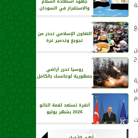
جهود استعادة السلام
ة
والاستقرار في السودان
غ
التعاون الإسلامي تحذر من
تجويع وتدمير غزة
ن
ح
روسيا تحرر أراضي
جمهورية لوغانسك بالكامل
ة
س
م
أنقرة تستعد لقمة الناتو
2026 بشهر يوليو
ت
أهم الأخبار