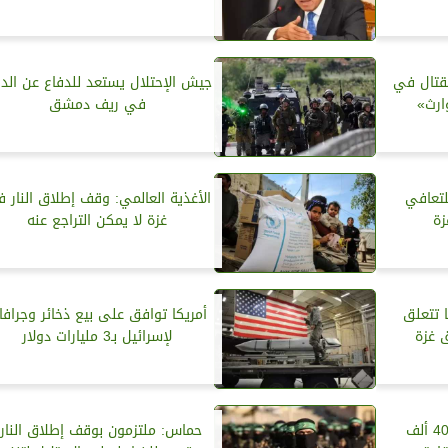
لقتال في
جيش الإحتلال يستعد للدفاع عن الدر
ارث»
في ريف دمشق
لتعافي
الأغذية العالمي: وقف إطلاق النار 
زة
غزة لا يمكن التراجع عنه
 تتعلق
أمريكا توافق على بيع ذخائر وجرافا
ق غزة
لإسرائيل بـ3 مليارات دولار
عمليات عسكرية .. باحث: 40 ألف
حماس: ملتزمون بوقف إطلاق النار.