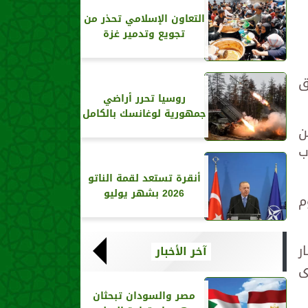
التعاون الإسلامي تحذر من
تجويع وتدمير غزة
ق
روسيا تحرر أراضي
جمهورية لوغانسك بالكامل
ن
ب
أنقرة تستعد لقمة الناتو
2026 بشهر يوليو
م
ر
آخر الأخبار
ى
مصر والسودان تبحثان