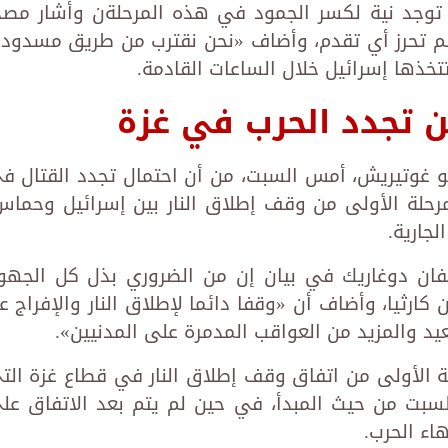
ا توجد نية لكسر الجمود في هذه المرحلةن وأشار مصد
م تحرز أي تقدم، وأضاف «نحن نقترب من طريق مسدود»
تخذها إسرائيل خلال الساعات القادمة.
ن تجدد الحرب في غزة
ونيو غوتيريش، أمس السبت، من أن احتمال تجدد القتال ف
مرحلة الأولى من وقف إطلاق النار بين إسرائيل وحماس
جارية.
يفان دوغاريك في بيان إن من الضروري بذل كل الجهو
 كارثيا، وأضاف أن «وقفا دائما لإطلاق النار والإفراج ع
يد والمزيد من العواقب المدمرة على المدنيين».
 الأولى من اتفاق وقف إطلاق النار في قطاع غزة الت
في 19 يناير، أمس السبت من حيث المبدأ، في حين لم يتم بعد الاتفاق ع
اء الحرب.