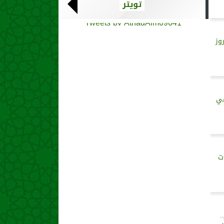
تويتر
Tweets by AthadAlm69641
وز
في
ت
.