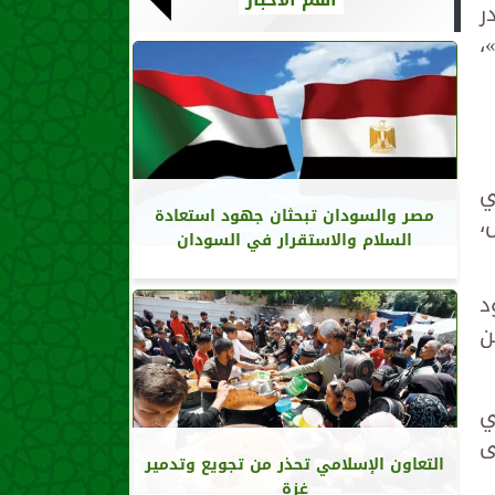
ر
،
ي
مصر والسودان تبحثان جهود استعادة
،
السلام والاستقرار في السودان
د
ن
ي
لى
التعاون الإسلامي تحذر من تجويع وتدمير
غزة