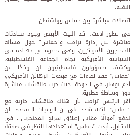
البقية.
اتصالات مباشرة بين حماس وواشنطن
في تطور لافت، أكد البيت الأبيض وجود محادثات
مباشرة بين إدارة ترامب و"حماس" حول مسألة
المحتجزين الأمريكيين، وهي خطوة غير معتادة في
السياسة الأمريكية تجاه الجماعة الفلسطينية.
وكشف مسؤولون فلسطينيون أن وفدًا من
"حماس" عقد لقاءات مع مبعوث الرهائن الأمريكي،
آدم بوهلر، في الدوحة، حيث جرت مناقشات مباشرة
دون وساطة قطرية.
أقر الرئيس ترامب بأن هناك مناقشات جارية مع
"حماس"، لكنه شدد على أن الولايات المتحدة "لن
تدفع أموالًا مقابل إطلاق سراح المحتجزين". في
المقابل، أبدت "حماس" استعدادها للنظر في صفقة