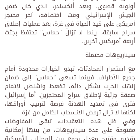
أولوية قصوى. ويعد ألكسندر، الذي كان ضمن
الجيش الإسرائيلي وقت اختطافه، آخر محتجز
أمريكي على قيد الحياة في غزة، بعد عمليات إطلاق
سراح سابقة، بينما لا تزال "حماس" تحتفظ بجثث
أربعة أمريكيين آخرين.
سيناريوهات محتملة
مع استمرار المحادثات، تبدو الخيارات محدودة أمام
جميع الأطراف. فبينما تسعى "حماس" إلى ضمان
إنهاء الحرب بشكل دائم، تضغط واشنطن لإتمام
صفقة جزئية لإطلاق سراح المحتجزين. أما إسرائيل،
فترى في تمديد الهدنة فرصة لترتيب أوراقها،
لكنها لا تزال ترفض الانسحاب الكامل من غزة.
وفي ظل هذه التعقيدات، تبقى المفاوضات
مفتوحة على عدة سيناريوهات، من بينها إمكانية
تقديم مقترح معدل يجمع بين المطالب الأمريكية