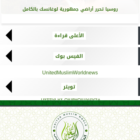
روسيا تحرر أراضي جمهورية لوغانسك بالكامل
الأعلى قراءة
الفيس بوك
UnitedMuslimWorldnews
تويتر
Tweets by AthadAlm69641