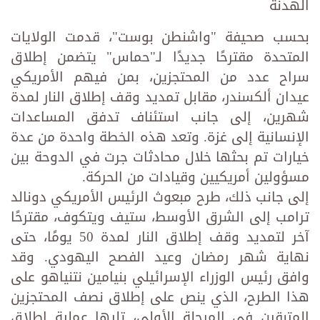
الهدنة
بحسب صحيفة "واشنطن بوست"، قدمت الولايات
المتحدة مقترحًا جديدًا لـ"حماس" يتضمن إطلاق
سراح عدد من المحتجزين، بمن فيهم الأمريكي
عيدان ألكسندر، مقابل تمديد وقف إطلاق النار لمدة
شهرين، إلى جانب استئناف تدفق المساعدات
الإنسانية إلى غزة. وتعد هذه الخطة واحدة من عدة
خيارات تم بحثها خلال محادثات جرت في الدوحة بين
مسؤولين أمريكيين وقيادات من الحركة.
إلى جانب ذلك، طرح مبعوث الرئيس الأمريكي دونالد
ترامب إلى الشرق الأوسط، ستيف ويتكوف، مقترحًا
آخر لتمديد وقف إطلاق النار لمدة 50 يومًا، حتى
نهاية شهر رمضان وعيد الفصح اليهودي. وقد
وافق رئيس الوزراء الإسرائيلي بنيامين نتنياهو على
هذا الطرح، الذي ينص على إطلاق نصف المحتجزين
المتبقين في المرحلة الأولى، تليها عملية إطلاق