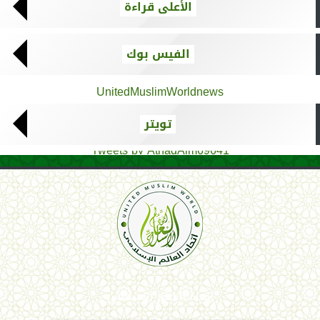
الأعلى قراءة
الفيس بوك
UnitedMuslimWorldnews
تويتر
Tweets by AthadAlm69641
اتحاد العالم الإسلامي