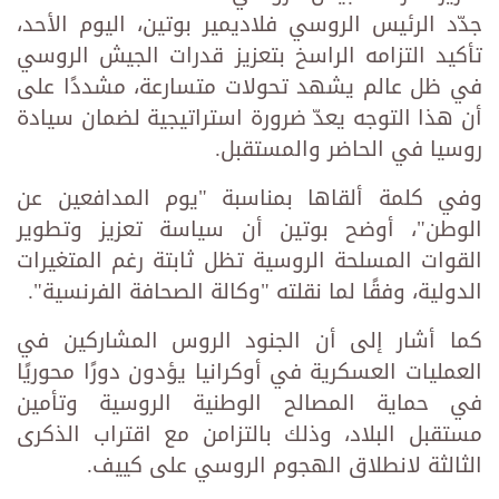
جدّد الرئيس الروسي فلاديمير بوتين، اليوم الأحد،
تأكيد التزامه الراسخ بتعزيز قدرات الجيش الروسي
في ظل عالم يشهد تحولات متسارعة، مشددًا على
أن هذا التوجه يعدّ ضرورة استراتيجية لضمان سيادة
روسيا في الحاضر والمستقبل.
وفي كلمة ألقاها بمناسبة "يوم المدافعين عن
الوطن"، أوضح بوتين أن سياسة تعزيز وتطوير
القوات المسلحة الروسية تظل ثابتة رغم المتغيرات
الدولية، وفقًا لما نقلته "وكالة الصحافة الفرنسية".
كما أشار إلى أن الجنود الروس المشاركين في
العمليات العسكرية في أوكرانيا يؤدون دورًا محوريًا
في حماية المصالح الوطنية الروسية وتأمين
مستقبل البلاد، وذلك بالتزامن مع اقتراب الذكرى
الثالثة لانطلاق الهجوم الروسي على كييف.