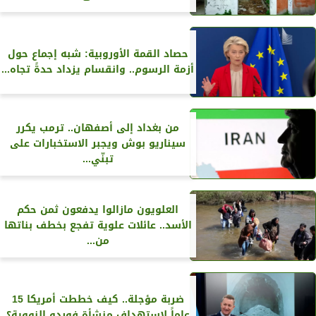
حصاد القمة الأوروبية: شبه إجماع حول
أزمة الرسوم.. وانقسام يزداد حدةً تجاه...
من بغداد إلى أصفهان.. ترمب يكرر
سيناريو بوش ويجبر الاستخبارات على
تبنّي...
العلويون مازالوا يدفعون ثمن حكم
الأسد.. عائلات علوية تفجع بخطف بناتها
من...
ضربة مؤجلة.. كيف خططت أمريكا 15
عاماً لاستهداف منشأة فوردو النووية؟