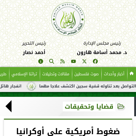
رئيس مجلس الإدارة
رئيس التحرير
د. محمد أسامة هارون
أحمد نصار
أخبار وأحداث
صوت فلسطين
مقالات وتحليلات
تراثنا الإسلامي
طريق
بعد تناوله قضية سجين اكتشف علاجا مهما
انفجار هائل لناقلة نفط
قضايا وتحقيقات
ضغوط أمريكية على أوكرانيا