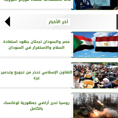
آخر الأخبار
مصر والسودان تبحثان جهود استعادة
السلام والاستقرار في السودان
التعاون الإسلامي تحذر من تجويع وتدمير
غزة
روسيا تحرر أراضي جمهورية لوغانسك
بالكامل