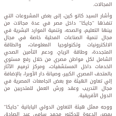
المجالات.
وأشار السيد كاتو كين، إلى بعض المشروعات التي
تنفذها "جايكا" داخل مصر في عدة مجالات من
بينها التعليم، والصحه، وتنمية الموارد البشرية في
مجال تنمية الصناعات المحلية خاصة في مجال
الالكترونيات وتكنولوجيا المعلومات، والطاقة
المتجددة، وطاقة الرياح، ودعم التأمين الصحي
الشامل لكل مواطن مصري من خلال رفع مستوي
الخدمات داخل المستشفيات، ومركز ترميم الآثار
بالمتحف المصري الكبير، وصيانة دار الأوبرا، بالإضافة
إلي تعاون الهيئة مع بعض الجامعات المصرية في
مجال التدريب وعقد ورش العمل للمتدربين من
الدول الأفريقية.
ووجه ممثل هيئة التعاون الدولي اليابانية "جايكا"
بمصر، الدعوة للدكتور محمد سامي عبد الصادق