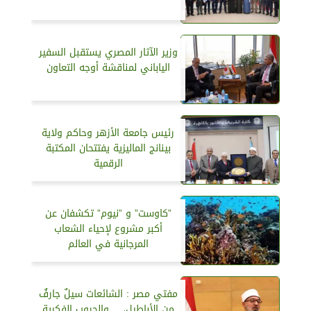
وزير الآثار المصري يستقبل السفير
الياباني لمناقشة أوجه التعاون
رئيس جامعة الأزهر وحاكم ولاية
بينانج الماليزية يفتتحان المكتبة
الرقمية
”كاوست” و ”نيوم” تكشفان عن
أكبر مشروع لإحياء الشعاب
المرجانية في العالم
مفتي مصر : الشائعات سيلٌ جارفٌ
من الأباطيل، ـ ..والحروب الفكرية