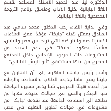
الدكتورة لينا عبد الحميد الأستاذ المساعد بقسم
اللغة اليابانية بكلية الآداب ومنسق برنامج الترجمة
التخصصية باللغة اليابانية.
وفي بداية اللقاء، رحب الدكتور محمد سامي عبد
الصادق بممثل هيئة "جايكا"، مؤكدًا عمق العلاقات
الاستراتيجية والتاريخية التي تربط بين مصر واليابان،
مشيدًا بجهود "جايكا" في دعم العديد من
المشروعات ذات المردود الإيجابي داخل المجتمع
المصري من بينها مستشفي "أبو الريش الياباني".
وأشار رئيس جامعة القاهرة، إلى أن التعاون مع
جايكا يفتح افاقا جديدة للطلاب والاساتذة والزملاء
من أعضاء هيئة التدريس، كما يدعم مسيرة الجامعة
نحو الابتكار والتميز في مجالات عديدة، معربا عن
تطلعه إلى استفادة الجامعة مما تقدمه "جايكا" من
مشروعات في مجالات تطوير التعليم في مصر،