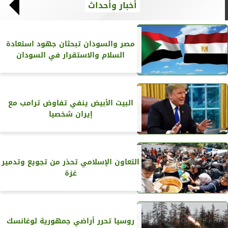
أخبار وأحداث
مصر والسودان تبحثان جهود استعادة
السلام والاستقرار في السودان
البيت الأبيض ينفي تفاوض ترامب مع
إيران شخصيا
التعاون الإسلامي تحذر من تجويع وتدمير
غزة
روسيا تحرر أراضي جمهورية لوغانسك