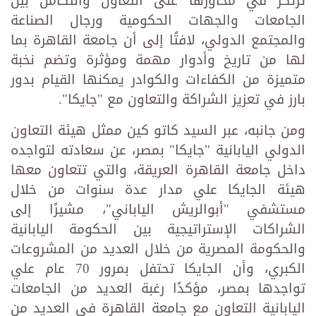
ترتكز في محاورها على التعاون والتكامل بين
الجامعات والجهات الحكومية ورجال الصناعة
والمجتمع الدولي، لافتًا إلى أن جامعة القاهرة بما
لها من تاريخ وأدوار مهمة ومؤثرة وتضم نخبة
متميزة من الكفاءات والكوادر يمكنها القيام بدور
بارز في تعزيز الشراكة والتعاون مع "جايكا".
ومن جانبه، عبر السيد كاتو كين ممثل هيئة التعاون
الدولي اليابانية "جايكا" بمصر، عن سعادته لتواجده
داخل جامعة القاهرة العريقة، والتي تتعاون معها
هيئة الجايكا علي مدار عدة سنوات من خلال
مستشفي "أبوالريش الياباني"، مشيرًا إلى
الشراكات الإستراتيجية بين الحكومة اليابانية
والحكومة المصرية من خلال العديد من المشروعات
الكبري، وأن الجايكا تحتفل بمرور 70 عام علي
تواجدها بمصر، مؤكدًا رغبة العديد من الجامعات
اليابانية التعاون مع جامعة القاهرة في العديد من