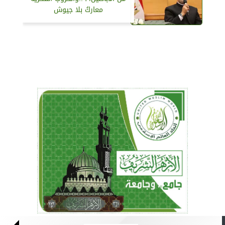
معاركُ بلا جيوش