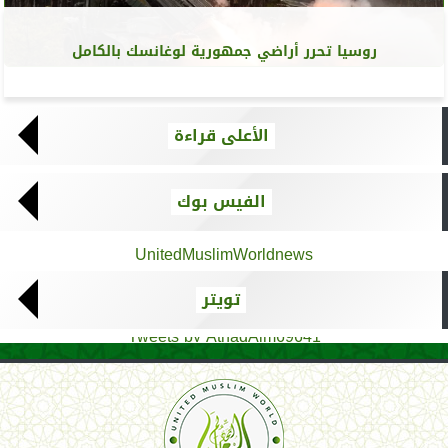
روسيا تحرر أراضي جمهورية لوغانسك بالكامل
الأعلى قراءة
الفيس بوك
UnitedMuslimWorldnews
تويتر
Tweets by AthadAlm69641