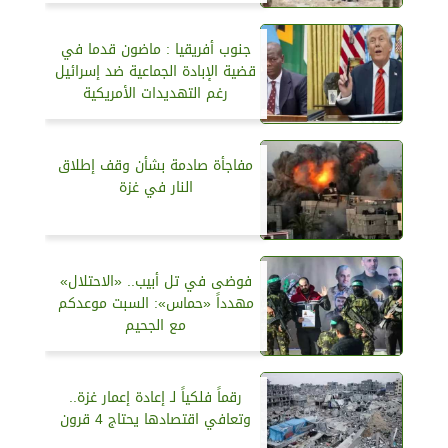
جنوب أفريقيا : ماضون قدما في
قضية الإبادة الجماعية ضد إسرائيل
رغم التهديدات الأمريكية
مفاجأة صادمة بشأن وقف إطلاق
النار في غزة
فوضى في تل أبيب.. «الاحتلال»
مهدداً «حماس»: السبت موعدكم
مع الجحيم
رقماً فلكياً لـ إعادة إعمار غزة..
وتعافي اقتصادها يحتاج 4 قرون