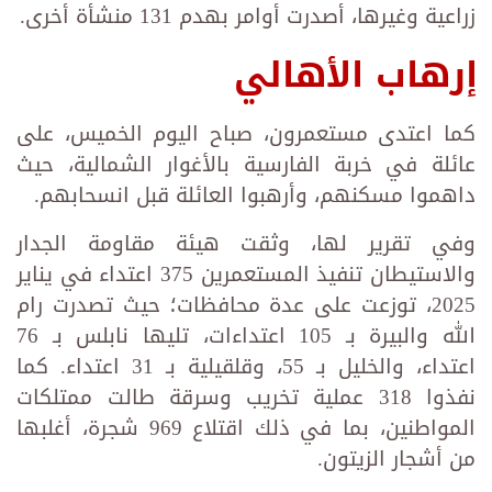
زراعية وغيرها، أصدرت أوامر بهدم 131 منشأة أخرى.
إرهاب الأهالي
كما اعتدى مستعمرون، صباح اليوم الخميس، على
عائلة في خربة الفارسية بالأغوار الشمالية، حيث
داهموا مسكنهم، وأرهبوا العائلة قبل انسحابهم.
وفي تقرير لها، وثقت هيئة مقاومة الجدار
والاستيطان تنفيذ المستعمرين 375 اعتداء في يناير
2025، توزعت على عدة محافظات؛ حيث تصدرت رام
الله والبيرة بـ 105 اعتداءات، تليها نابلس بـ 76
اعتداء، والخليل بـ 55، وقلقيلية بـ 31 اعتداء. كما
نفذوا 318 عملية تخريب وسرقة طالت ممتلكات
المواطنين، بما في ذلك اقتلاع 969 شجرة، أغلبها
من أشجار الزيتون.