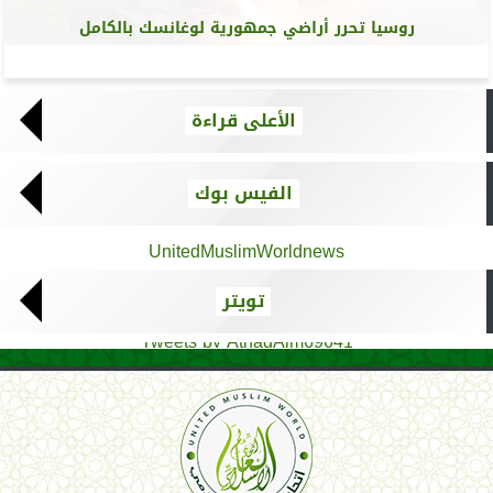
روسيا تحرر أراضي جمهورية لوغانسك بالكامل
الأعلى قراءة
الفيس بوك
UnitedMuslimWorldnews
تويتر
Tweets by AthadAlm69641