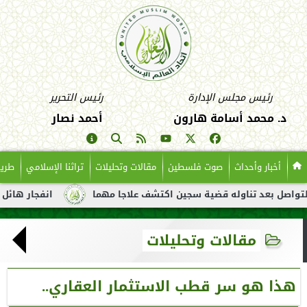
رئيس مجلس الإدارة
رئيس التحرير
د. محمد أسامة هارون
أحمد نصار
أخبار وأحداث
صوت فلسطين
مقالات وتحليلات
تراثنا الإسلامي
طريق
د تناوله قضية سجين اكتشف علاجا مهما
انفجار هائل لناقلة نفط ق
مقالات وتحليلات
هذا هو سر قطب الاستثمار العقاري..