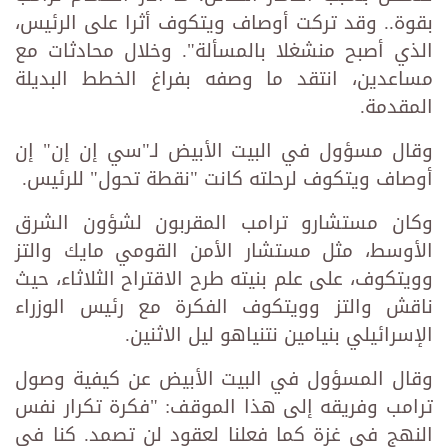
بقوة.. وقد تركت أوصاف ويتكوف أثرا على الرئيس،
الذي أصبح منشغلا بالمسألة". وخلال محادثات مع
مساعدين، انتقد ما وصفه بفراغ الخطط البديلة
المقدمة.
وقال مسؤول في البيت الأبيض لـ"سي إن إن" إن
أوصاف ويتكوف لرحلته كانت "نقطة تحول" للرئيس.
وكان مستشارو ترامب المقربون لشؤون الشرق
الأوسط، مثل مستشار الأمن القومي مايك والتز
وويتكوف، على علم بنيته طرح الاقتراح الثلاثاء، حيث
ناقش والتز وويتكوف الفكرة مع رئيس الوزراء
الإسرائيلي بنيامين نتنياهو ليل الاثنين.
وقال المسؤول في البيت الأبيض عن كيفية وصول
ترامب وفريقه إلى هذا الموقف: "فكرة تكرار نفس
النهج في غزة كما فعلنا لعقود لن تصمد. كنا في