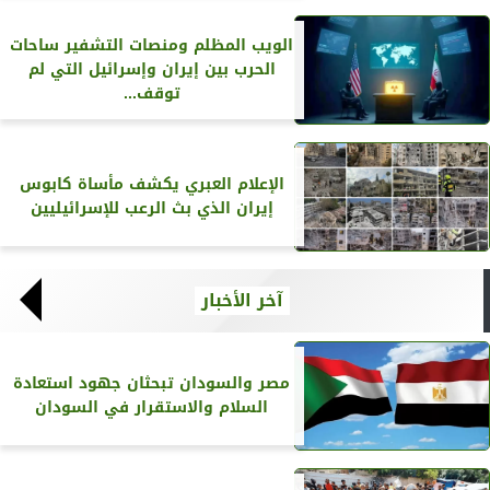
الويب المظلم ومنصات التشفير ساحات
الحرب بين إيران وإسرائيل التي لم
توقف...
الإعلام العبري يكشف مأساة كابوس
إيران الذي بث الرعب للإسرائيليين
آخر الأخبار
مصر والسودان تبحثان جهود استعادة
السلام والاستقرار في السودان