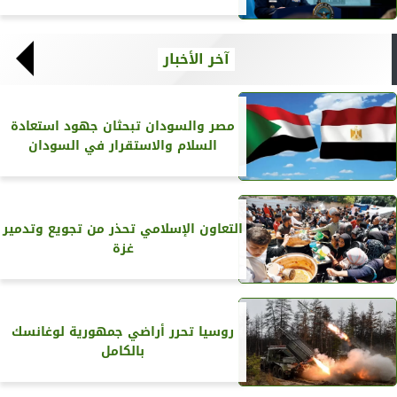
آخر الأخبار
مصر والسودان تبحثان جهود استعادة
السلام والاستقرار في السودان
التعاون الإسلامي تحذر من تجويع وتدمير
غزة
روسيا تحرر أراضي جمهورية لوغانسك
بالكامل