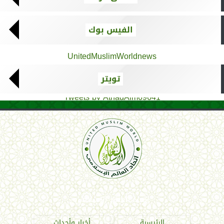
الفيس بوك
UnitedMuslimWorldnews
تويتر
Tweets by AthadAlm69641
اتحاد العالم الإسلامي
الرئيسية
أخبار وأحداث