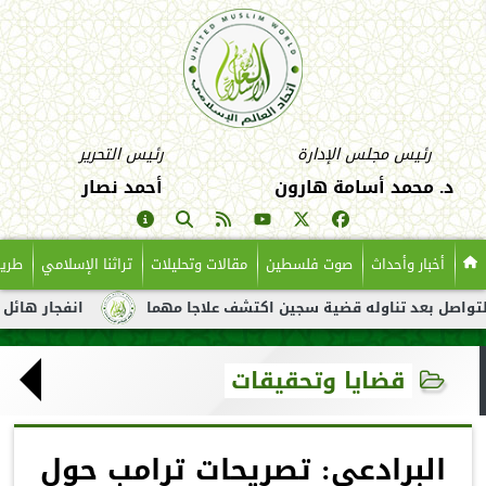
رئيس مجلس الإدارة
رئيس التحرير
د. محمد أسامة هارون
أحمد نصار
أخبار وأحداث
صوت فلسطين
مقالات وتحليلات
تراثنا الإسلامي
طريق
عد تناوله قضية سجين اكتشف علاجا مهما
انفجار هائل لناقلة نفط 
قضايا وتحقيقات
البرادعي: تصريحات ترامب حول