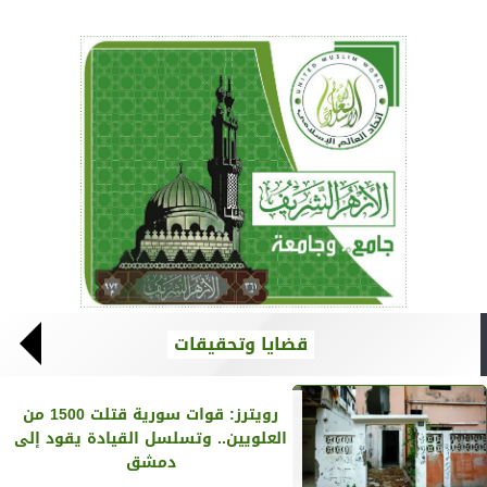
قضايا وتحقيقات
رويترز‏: قوات سورية قتلت 1500 من
العلويين.. وتسلسل القيادة يقود إلى
دمشق