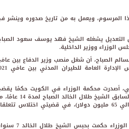
ا المرسوم، ويعمل به من تاريخ صدوره وينشر ف
بل التعديل يشغله الشيخ فهد يوسف سعود الصباح
س الوزراء ووزير الداخلية.
سالم الصباح، أن شغل منصب وزير الدفاع بين عامَ
2022 و2023. كما شغل منصب رئيس الإدارة العامة للط
 في 14 يناير الماضي، أصدرت محكمة الوزراء في الكويت حكمًا يقض
بسجن وزير الداخلية ووزير الدفاع السابق الشيخ طلال الخالد الصباح لمدة
تغريمه 20 مليون دينار كويتي (حوالي 65 مليون دولار)، في قضيتي اختلاس تتعلق
وأفادت الصحف المحلية أن محكمة الوزراء حكمت بحبس الشيخ طلال 