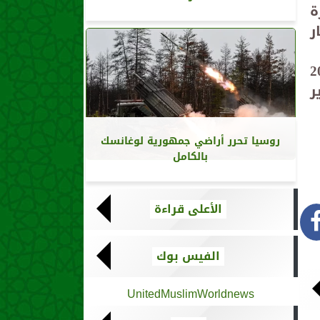
ارة
يين دينار
ء ووزير الدفاع من مارس 2022
ر
روسيا تحرر أراضي جمهورية لوغانسك
بالكامل
الأعلى قراءة
الفيس بوك
UnitedMuslimWorldnews