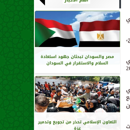
ي
،
مصر والسودان تبحثان جهود استعادة
ي
السلام والاستقرار في السودان
يران المدني بين عامَي 2021
ي
 14 عامًا، مع
ان
التعاون الإسلامي تحذر من تجويع وتدمير
الخالد 7 سنوات
غزة