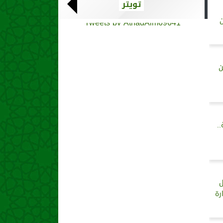
تويتر
ن
Tweets by AthadAlm69641
ن
.
ل
رة