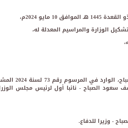
،
يعدل تعيين فهد يوسف سعود الصباح، الوارد في المرسوم رقم 73 ل
سف سعود الصباح - نائبا أول لرئيس مجلس الوزرا
باح - وزيرا للدفاع.