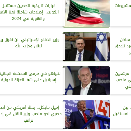
مشروعات
قرارات تاريخية لتحصين مستقبل
الكويت.. إصلاحات شاملة تعزز الأم
والهوية في 2024
ساخن..
وزير الدفاع الإسرائيلي: لن نفرق بي
مرد تلاحق
لبنان وحزب الله
صراع الرؤوس العسكرية.. 5 مرشحين
نتنياهو في مرمى المحكمة الجنائية.
ي منصب
إسرائيل على شفا العزلة الدولية
يلي
بين
إميل مايكل.. رحلة أمريكي من أص
 المستقبل
مصري نحو منصب وزير النقل في إدا
ترامب