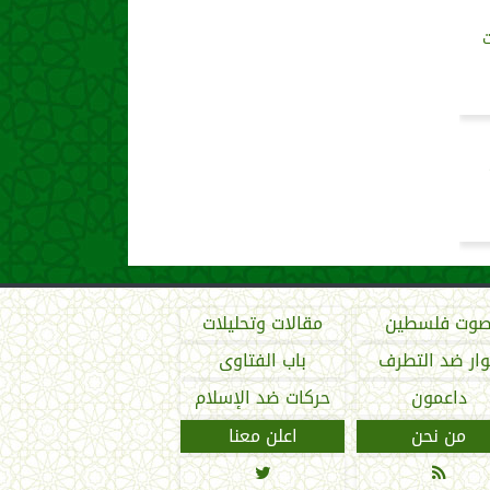
ت
وت فلسطين
مقالات وتحليلات
ار ضد التطرف
باب الفتاوى
داعمون
حركات ضد الإسلام
من نحن
اعلن معنا

