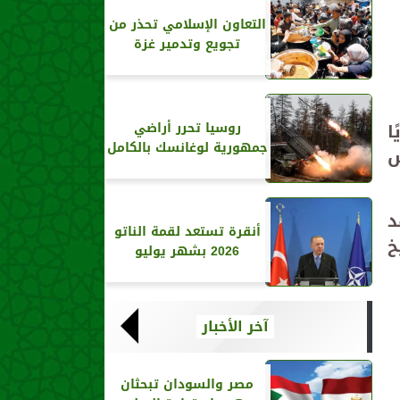
التعاون الإسلامي تحذر من
تجويع وتدمير غزة
ا
روسيا تحرر أراضي
جمهورية لوغانسك بالكامل
س
د
أنقرة تستعد لقمة الناتو
خ
2026 بشهر يوليو
آخر الأخبار
مصر والسودان تبحثان