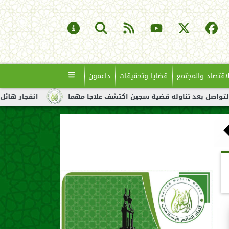
لاقتصاد والمجتمع
قضايا وتحقيقات
داعمون
ناوله قضية سجين اكتشف علاجا مهما
انفجار هائل لناقلة نفط قبال