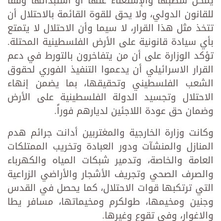
يمكن شطبها والإستغناء عنها أو استبدالها وفقاً
للقانون الدولي، ولا يحق للقوة القائمة بالاحتلال أن
تتخذ مثل هذا القرار، لا سيما وأن الاحتلال لا يتمتع
بأي سيادة قانونية على الأرض الفلسطينية المحتلة.
تؤكد الوزارة على أن من يتفاخرون بالتورط في دعم
القرار الاسرائيلي أن يدعموا التنفيذ الفوري لحقوق
الشعب الفلسطيني وتحقيقها، بما يضمن إنهاء
الاحتلال وتجسيد الدولة الفلسطينية على الأرض
وضمان حق عودة اللاجئين لديارهم فوراً.
وكانت وزارة الخارجية والمغتربين أدانت جرائم هدم
المنازل والمنشآت ودور العبادة وتخريب الممتلكات
العامة والخاصة، وتدمير شبكات المياه والكهرباء
والصرف الصحي وتجريف الأشجار والأراضي الزراعية
التي ترتكبها قوات الاحتلال، كما يحصل في القدس
وجنين ومخيمها، طولكرم ومخيماتها، مسافر يطا
والاغوار، وفي تقوع وغيرها.