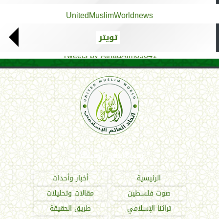
UnitedMuslimWorldnews
تويتر
Tweets by AthadAlm69641
اتحاد العالم الإسلامي
الرئيسية
أخبار وأحداث
صوت فلسطين
مقالات وتحليلات
تراثنا الإسلامي
طريق الحقيقة