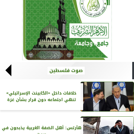
صوت فلسطين
خلافات داخل «الكابينت الإسرائيلي»
تنهي اجتماعه دون قرار بشأن غزة
هآرتس: أهل الضفة الغربية يذبحون في