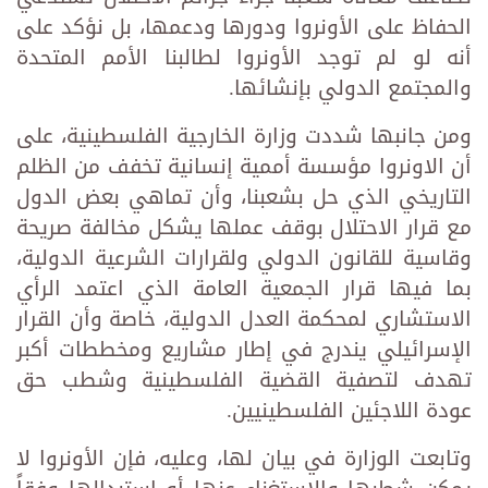
الحفاظ على الأونروا ودورها ودعمها، بل نؤكد على
أنه لو لم توجد الأونروا لطالبنا الأمم المتحدة
والمجتمع الدولي بإنشائها.
ومن جانبها شددت وزارة الخارجية الفلسطينية، على
أن الاونروا مؤسسة أممية إنسانية تخفف من الظلم
التاريخي الذي حل بشعبنا، وأن تماهي بعض الدول
مع قرار الاحتلال بوقف عملها يشكل مخالفة صريحة
وقاسية للقانون الدولي ولقرارات الشرعية الدولية،
بما فيها قرار الجمعية العامة الذي اعتمد الرأي
الاستشاري لمحكمة العدل الدولية، خاصة وأن القرار
الإسرائيلي يندرج في إطار مشاريع ومخططات أكبر
تهدف لتصفية القضية الفلسطينية وشطب حق
عودة اللاجئين الفلسطينيين.
وتابعت الوزارة في بيان لها، وعليه، فإن الأونروا لا