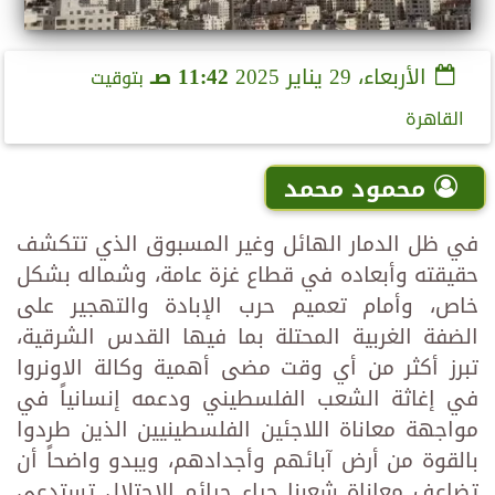
الأربعاء، 29 يناير 2025
11:42 صـ
بتوقيت
القاهرة
محمود محمد
في ظل الدمار الهائل وغير المسبوق الذي تتكشف
حقيقته وأبعاده في قطاع غزة عامة، وشماله بشكل
خاص، وأمام تعميم حرب الإبادة والتهجير على
الضفة الغربية المحتلة بما فيها القدس الشرقية،
تبرز أكثر من أي وقت مضى أهمية وكالة الاونروا
في إغاثة الشعب الفلسطيني ودعمه إنسانياً في
مواجهة معاناة اللاجئين الفلسطينيين الذين طردوا
بالقوة من أرض آبائهم وأجدادهم، ويبدو واضحاً أن
تضاعف معاناة شعبنا جراء جرائم الاحتلال تستدعي