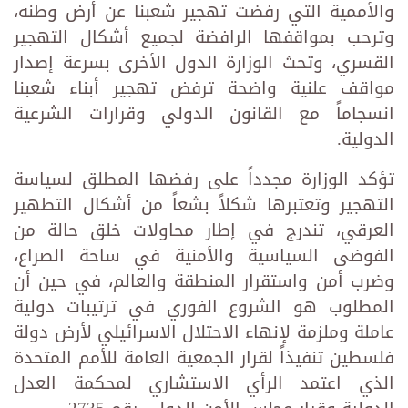
والأممية التي رفضت تهجير شعبنا عن أرض وطنه،
وترحب بمواقفها الرافضة لجميع أشكال التهجير
القسري، وتحث الوزارة الدول الأخرى بسرعة إصدار
مواقف علنية واضحة ترفض تهجير أبناء شعبنا
انسجاماً مع القانون الدولي وقرارات الشرعية
الدولية.
تؤكد الوزارة مجدداً على رفضها المطلق لسياسة
التهجير وتعتبرها شكلاً بشعاً من أشكال التطهير
العرقي، تندرج في إطار محاولات خلق حالة من
الفوضى السياسية والأمنية في ساحة الصراع،
وضرب أمن واستقرار المنطقة والعالم، في حين أن
المطلوب هو الشروع الفوري في ترتيبات دولية
عاملة وملزمة لإنهاء الاحتلال الاسرائيلي لأرض دولة
فلسطين تنفيذاً لقرار الجمعية العامة للأمم المتحدة
الذي اعتمد الرأي الاستشاري لمحكمة العدل