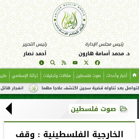
رئيس مجلس الإدارة
رئيس التحرير
د. محمد أسامة هارون
أحمد نصار
أخبار وأحداث
صوت فلسطين
مقالات وتحليلات
تراثنا الإسلامي
طريق
د تناوله قضية سجين اكتشف علاجا مهما
انفجار هائل لناقلة نفط ق
صوت فلسطين
الخارجية الفلسطينية : وقف