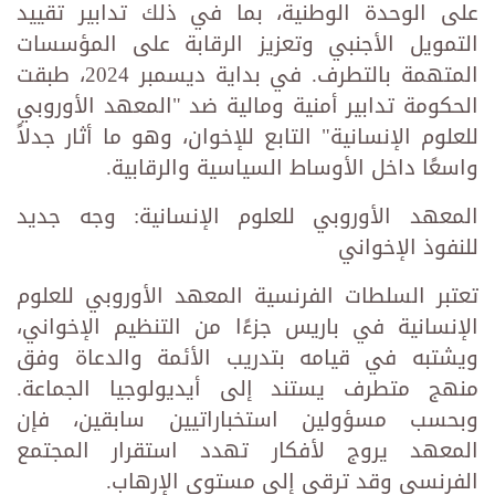
على الوحدة الوطنية، بما في ذلك تدابير تقييد
التمويل الأجنبي وتعزيز الرقابة على المؤسسات
المتهمة بالتطرف. في بداية ديسمبر 2024، طبقت
الحكومة تدابير أمنية ومالية ضد "المعهد الأوروبي
للعلوم الإنسانية" التابع للإخوان، وهو ما أثار جدلاً
واسعًا داخل الأوساط السياسية والرقابية.
المعهد الأوروبي للعلوم الإنسانية: وجه جديد
للنفوذ الإخواني
تعتبر السلطات الفرنسية المعهد الأوروبي للعلوم
الإنسانية في باريس جزءًا من التنظيم الإخواني،
ويشتبه في قيامه بتدريب الأئمة والدعاة وفق
منهج متطرف يستند إلى أيديولوجيا الجماعة.
وبحسب مسؤولين استخباراتيين سابقين، فإن
المعهد يروج لأفكار تهدد استقرار المجتمع
الفرنسي وقد ترقى إلى مستوى الإرهاب.