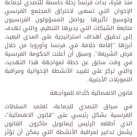
منذ فترة، بدأت فرنسا رحلة حاسمة للتصدي لجماعة
الإخوان التي تسعى لاختراق المجتمع الفرنسي
وتوسيع تأثيرها. يواصل المسؤولون الفرنسيون
متابعة الشبكات التي يديرها التنظيم، والتي تهدف
إلى تحقيق أهداف استراتيجية على المدى البعيد،
أبرزها "إقامة خلافة في فرنسا وأوروبا من خلال
فرض الشريعة". وسبق أن أعلنت الحكومة الفرنسية
في وقت سابق عن خطة لمواجهة هذا التهديد،
والتي تركز على تقييد الأنشطة الإخوانية ومراقبة
التمويلات الأجنبية.
قانون الانفصالية كأداة للمواجهة
في سياق التصدي للجماعة، تعتمد السلطات
الفرنسية بشكل رئيسي على "قانون الانفصالية"،
الذي أطلقه الرئيس إيمانويل ماكرون. القانون
يشمل تدابير لمراقبة الأنشطة التي يمكن أن تؤثر