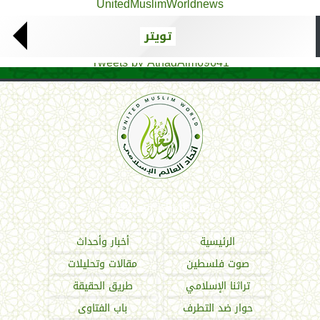
UnitedMuslimWorldnews
تويتر
Tweets by AthadAlm69641
اتحاد العالم الإسلامي
الرئيسية
أخبار وأحداث
صوت فلسطين
مقالات وتحليلات
تراثنا الإسلامي
طريق الحقيقة
حوار ضد التطرف
باب الفتاوى